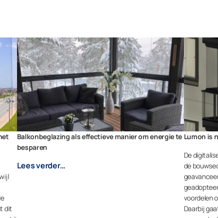
het
Balkonbeglazing als effectieve manier om energie te
Lumon is n
besparen
De digitali
Lees verder…
de bouwsect
wijl
geavanceer
geadopteer
de
voordelen 
t dit
Daarbij gaa