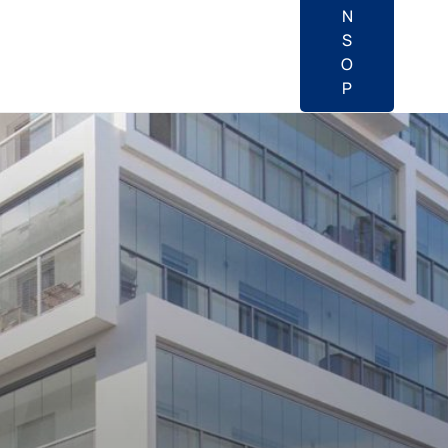
N
S
O
P