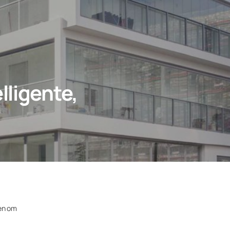
lligente,
gen om