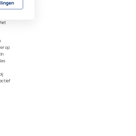
llingen
rdoor
 het
n
fer op
zin
las
ij
ectief