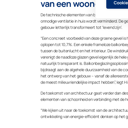
van een woongebouw 
Cookie
De technische elementen van balkonbeglazing zor
onnodige ventilatie in huis wordt verminderd. De ge
gebouw letterlijk transformeert tot ‘levend zijn’.
“Een concreet voorbeeld van deze groene gevel is 
oplopen tot 10,7%. Een enkele frameloze balkonbeg
tussen de buitenlucht en het interieur. De winddruk
verenigt de naadloze glazen gevel eigenlijk de hel
natuurlijk transparant is. Balkonbeglazingsoplossi
bijdraagt aan de algehele duurzaamheid van de cons
het ontwerp van het gebouw – vanaf de allereerste 
de meest milieuvriendelijke impact hebben”, legt Hil
De toekomst van architectuur gaat verder dan desi
elementen van schoonheid en verbinding met de hu
“We kijken uit naar de toekomst van de architectu
ontwikkeling van energie-efficiënt denken op het 