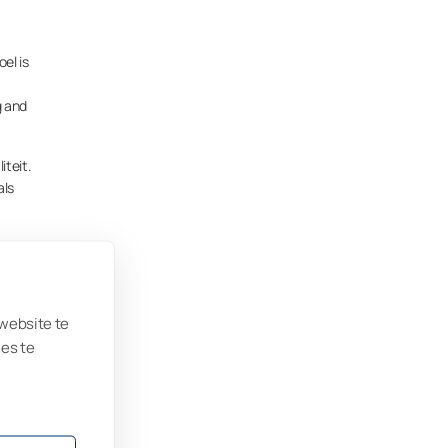
el is
g and
iteit.
als
. Die
eert –
j aan
 website te
ies te
ik