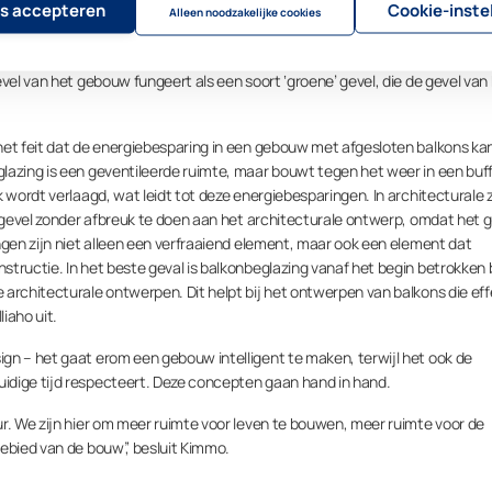
kunnen oplopen tot 10,7%
s accepteren
Cookie-inste
Alleen noodzakelijke cookies
gen ervoor dat de daarmee gecreëerde bufferzone de wind blokkeert, waa
vel van het gebouw fungeert als een soort ‘groene’ gevel, die de gevel van
het feit dat de energiebesparing in een gebouw met afgesloten balkons ka
lazing is een geventileerde ruimte, maar bouwt tegen het weer in een buf
 wordt verlaagd, wat leidt tot deze energiebesparingen. In architecturale 
e gevel zonder afbreuk te doen aan het architecturale ontwerp, omdat het g
ngen zijn niet alleen een verfraaiend element, maar ook een element dat
tructie. In het beste geval is balkonbeglazing vanaf het begin betrokken b
architecturale ontwerpen. Dit helpt bij het ontwerpen van balkons die eff
liaho uit.
gn – het gaat erom een gebouw intelligent te maken, terwijl het ook de
idige tijd respecteert. Deze concepten gaan hand in hand.
ur. We zijn hier om meer ruimte voor leven te bouwen, meer ruimte voor de
gebied van de bouw”, besluit Kimmo.