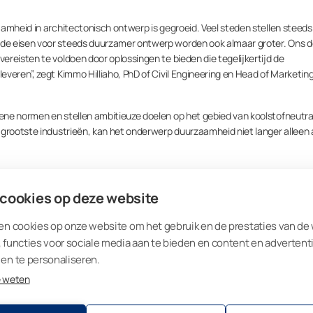
amheid in architectonisch ontwerp is gegroeid. Veel steden stellen steeds
e eisen voor steeds duurzamer ontwerp worden ook almaar groter. Ons do
reisten te voldoen door oplossingen te bieden die tegelijkertijd de
veren”, zegt Kimmo Hilliaho, PhD of Civil Engineering en Head of Marketin
ne normen en stellen ambitieuze doelen op het gebied van koolstofneutral
 grootste industrieën, kan het onderwerp duurzaamheid niet langer alleen 
ing is dat het zowel esthetische als duurzaamheidselementen biedt. Het
t sinds het jaar 1990, toen we ons eerste beglazingssysteem installeerden
 cookies op deze website
 voor ons dat de beglazing op alle mogelijke manieren het voordeel maximalis
zaamheid en esthetische architecturale elementen draagt uiteindelijk bi
en cookies op onze website om het gebruik en de prestaties van de
t Kimmo.
 functies voor sociale media aan te bieden en content en advertent
en te personaliseren.
 Viverra cursus sit purus senectus turpis hac dignissim arcu.
e weten
or het totale verwarmingsverbru