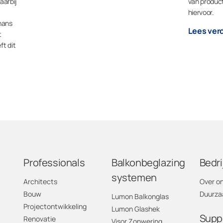
aarbij
van product
hiervoor.
hans
Lees ver
t
t dit
Professionals
Balkonbeglazing
Bedri
systemen
Architects
Over o
Bouw
Duurza
Lumon Balkonglas
Projectontwikkeling
Lumon Glashek
Supp
Renovatie
Visor Zonwering