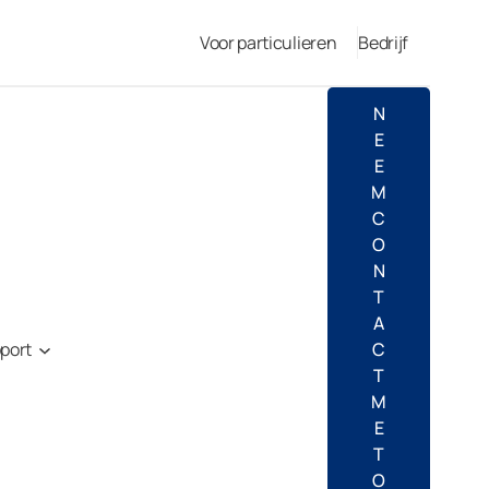
Voor particulieren
Bedrijf
N
E
E
M
C
O
N
T
A
port
C
T
M
E
T
O