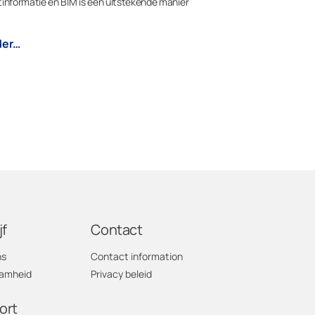
informatie en BIM is een uitstekende manier
der…
jf
Contact
ns
Contact information
amheid
Privacy beleid
ort