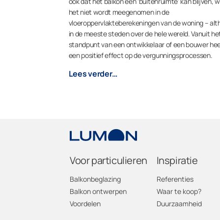
ook dat het balkon een ‘buitenruimte’ kan blijven, w
het niet wordt meegenomen in de
vloeroppervlakteberekeningen van de woning – alt
in de meeste steden over de hele wereld. Vanuit he
standpunt van een ontwikkelaar of een bouwer heef
een positief effect op de vergunningsprocessen.
Lees verder…
Voor particulieren
Inspiratie
Balkonbeglazing
Referenties
Balkon ontwerpen
Waar te koop?
Voordelen
Duurzaamheid