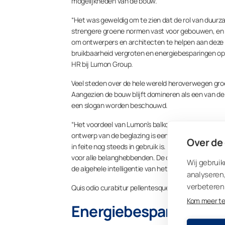
mogelijkheden van de bouw.
“Het was geweldig om te zien dat de rol van duurza
strengere groene normen vast voor gebouwen, en d
om ontwerpers en architecten te helpen aan deze ve
bruikbaarheid vergroten en energiebesparingen ople
HR bij Lumon Group.
Veel steden over de hele wereld heroverwegen groe
Aangezien de bouw blijft domineren als een van de
een slogan worden beschouwd.
“Het voordeel van Lumon’s balkon- en terrasbeglaz
ontwerp van de beglazing is een doorlopend projec
Over de
in feite nog steeds in gebruik is. Het is belangrijk
voor alle belanghebbenden. De combinatie van duur
Wij gebruik
de algehele intelligentie van het gebouw”, vervolg
analyseren,
verbeteren 
Quis odio curabitur pellentesque lectus sed mauris.
Kom meer t
Energiebesparingen vo