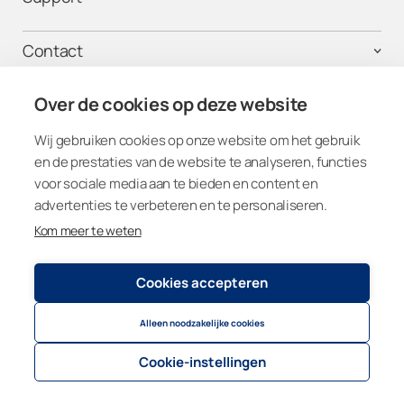
Contact
Voor particulieren
Over de cookies op deze website
Bedrijf
Get connected
Wij gebruiken cookies op onze website om het gebruik
en de prestaties van de website te analyseren, functies
voor sociale media aan te bieden en content en
advertenties te verbeteren en te personaliseren.
Kom meer te weten
Netherlands
Cookies accepteren
Privacy beleid
© 2026
Lumon Group
Alleen noodzakelijke cookies
Cookie settings
Cookie-instellingen