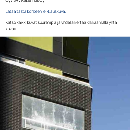
Oy / SRV Rakennus Oy
Lataa tästä kohteen leikkauskuva.
Katso kaikki kuvat suurempia ja yhdellä kertaa klikkaamalla yhtä
kuvaa.