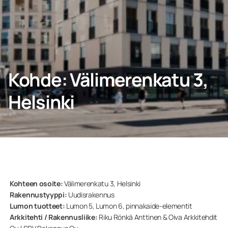
YHTEYDENOTTO
Kohde: Välimerenkatu 3,
Kotiin
Helsinki
Yritys
Kohteen osoite:
Välimerenkatu 3, Helsinki
Rakennustyyppi:
Uudisrakennus
Lumon tuotteet:
Lumon 5, Lumon 6, pinnakaide-elementit
Arkkitehti / Rakennusliike:
Riku Rönkä Anttinen & Oiva Arkkitehdit