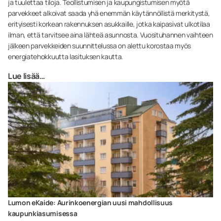
ja tuulettaa tiloja. Teollistumisen ja kaupungistumisen myötä
parvekkeet alkoivat saada yhä enemmän käytännöllistä merkitystä,
erityisesti korkean rakennuksen asukkaille, jotka kaipasivat ulkotilaa
ilman, että tarvitsee aina lähteä asunnosta. Vuosituhannen vaihteen
jälkeen parvekkeiden suunnittelussa on alettu korostaa myös
energiatehokkuutta lasituksen kautta.
Lue lisää…
Lumon eKaide: Aurinkoenergian uusi mahdollisuus
kaupunkiasumisessa