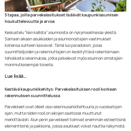
5 tapaa, joilla parvekelasitukset lisäävät kaupunkiasumisen
houkuttelevuutta ja arvoa
Keskustelu ”liian kallista” asunnoista on nykymaailmassa yleistä.
Samaan aikaan asukkaiden ja asunnonostajien vaatimukset
kotiensa suhteen kasvavat. Tämä luo paradoksin, jossa
suunnittelijoiden ja rakennuttajien on keskityttävä rakentamaan
tehokkaita rakennuksia, jotka palvelevat myös asunnon omistajien
monimutkaisempia toiveita.
Lue lisää…
Kestävä kaupunkikehitys: Parvekelasituksen rooli korkean
rakennuksen suunnittelussa
Parvekkeet ovat olleet osa rakennusarkkitehtuuria jo vuosisatojen
ajan, mutta niiden rooli on aikojen saatossa muuttunut
merkittävästi. Alun perin parvekkeet toimivat enemmän esteettisinä
elementteinä ja paikkoina, joissa asukkaat voivat nauttia näkymistä