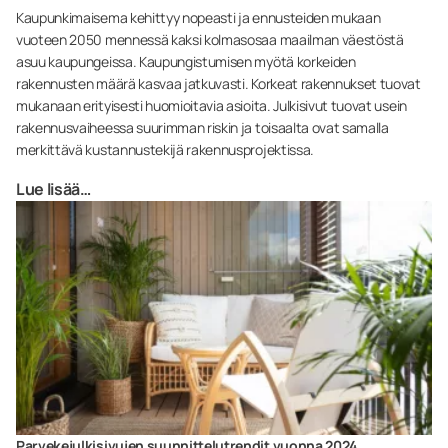
Kaupunkimaisema kehittyy nopeasti ja ennusteiden mukaan
vuoteen 2050 mennessä kaksi kolmasosaa maailman väestöstä
asuu kaupungeissa. Kaupungistumisen myötä korkeiden
rakennusten määrä kasvaa jatkuvasti. Korkeat rakennukset tuovat
mukanaan erityisesti huomioitavia asioita. Julkisivut tuovat usein
rakennusvaiheessa suurimman riskin ja toisaalta ovat samalla
merkittävä kustannustekijä rakennusprojektissa.
Lue lisää…
Parvekejulkisivujen suunnittelutrendit vuonna 2024