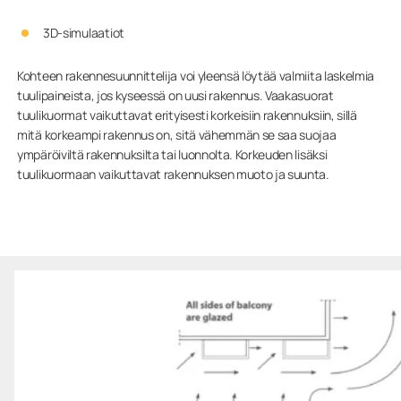
3D-simulaatiot
Kohteen rakennesuunnittelija voi yleensä löytää valmiita laskelmia
tuulipaineista, jos kyseessä on uusi rakennus. Vaakasuorat
tuulikuormat vaikuttavat erityisesti korkeisiin rakennuksiin, sillä
mitä korkeampi rakennus on, sitä vähemmän se saa suojaa
ympäröiviltä rakennuksilta tai luonnolta. Korkeuden lisäksi
tuulikuormaan vaikuttavat rakennuksen muoto ja suunta.