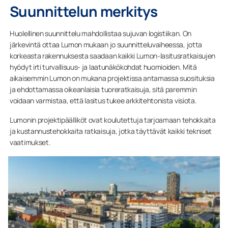
Suunnittelun merkitys
Huolellinen suunnittelu mahdollistaa sujuvan logistiikan. On
järkevintä ottaa Lumon mukaan jo suunnitteluvaiheessa, jotta
korkeasta rakennuksesta saadaan kaikki Lumon-lasitusratkaisujen
hyödyt irti turvallisuus- ja laatunäkökohdat huomioiden. Mitä
aikaisemmin Lumon on mukana projektissa antamassa suosituksia
ja ehdottamassa oikeanlaisia tuoreratkaisuja, sitä paremmin
voidaan varmistaa, että lasitus tukee arkkitehtonista visiota.
Lumonin projektipäälliköt ovat koulutettuja tarjoamaan tehokkaita
ja kustannustehokkaita ratkaisuja, jotka täyttävät kaikki tekniset
vaatimukset.