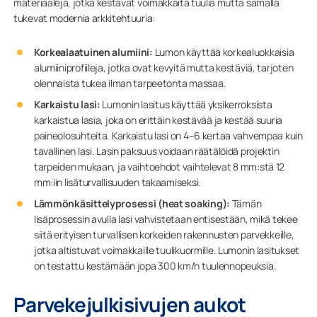
materiaaleja, jotka kestävät voimakkaita tuulia mutta samalla
tukevat modernia arkkitehtuuria:
Korkealaatuinen alumiini:
Lumon käyttää korkealuokkaisia
alumiiniprofiileja, jotka ovat kevyitä mutta kestäviä, tarjoten
olennaista tukea ilman tarpeetonta massaa.
Karkaistu lasi:
Lumonin lasitus käyttää yksikerroksista
karkaistua lasia, joka on erittäin kestävää ja kestää suuria
paineolosuhteita. Karkaistu lasi on 4–6 kertaa vahvempaa kuin
tavallinen lasi. Lasin paksuus voidaan räätälöidä projektin
tarpeiden mukaan, ja vaihtoehdot vaihtelevat 8 mm:stä 12
mm:iin lisäturvallisuuden takaamiseksi.
Lämmönkäsittelyprosessi (heat soaking):
Tämän
lisäprosessin avulla lasi vahvistetaan entisestään, mikä tekee
siitä erityisen turvallisen korkeiden rakennusten parvekkeille,
jotka altistuvat voimakkaille tuulikuormille. Lumonin lasitukset
on testattu kestämään jopa 300 km/h tuulennopeuksia.
Parvekejulkisivujen aukot