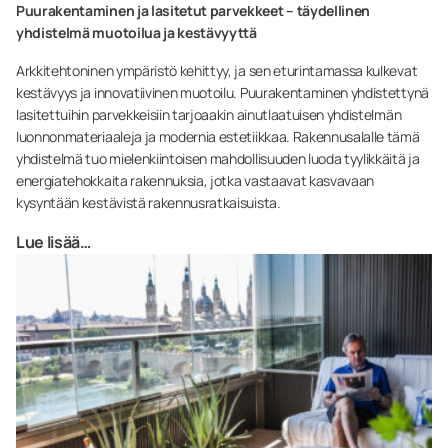
Puurakentaminen ja lasitetut parvekkeet – täydellinen
yhdistelmä muotoilua ja kestävyyttä
Arkkitehtoninen ympäristö kehittyy, ja sen eturintamassa kulkevat
kestävyys ja innovatiivinen muotoilu. Puurakentaminen yhdistettynä
lasitettuihin parvekkeisiin tarjoaakin ainutlaatuisen yhdistelmän
luonnonmateriaaleja ja modernia estetiikkaa. Rakennusalalle tämä
yhdistelmä tuo mielenkiintoisen mahdollisuuden luoda tyylikkäitä ja
energiatehokkaita rakennuksia, jotka vastaavat kasvavaan
kysyntään kestävistä rakennusratkaisuista.
Lue lisää…