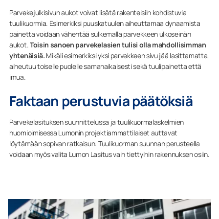
Parvekejulkisivun aukot voivat lisätä rakenteisiin kohdistuvia
tuulikuormia. Esimerkiksi puuskatuulen aiheuttamaa dynaamista
painetta voidaan vähentää sulkemalla parvekkeen ulkoseinän
aukot.
Toisin sanoen parvekelasien tulisi olla mahdollisimman
yhtenäisiä.
Mikäli esimerkiksi yksi parvekkeen sivu jää lasittamatta,
aiheutuu toiselle puolelle samanaikaisesti sekä tuulipainetta että
imua.
Faktaan perustuvia päätöksiä
Parvekelasituksen suunnittelussa ja tuulikuormalaskelmien
huomioimisessa Lumonin projektiammattilaiset auttavat
löytämään sopivan ratkaisun. Tuulikuorman suunnan perusteella
voidaan myös valita Lumon Lasitus vain tiettyihin rakennuksen osiin.