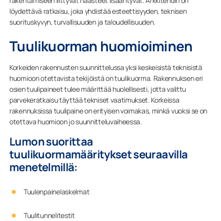
rakentamiseen liittyvät haasteet lisääntyvät. Arkkitehdin on
löydettävä ratkaisu, joka yhdistää esteettisyyden, teknisen
suorituskyvyn, turvallisuuden ja taloudellisuuden.
Tuulikuorman huomioiminen
Korkeiden rakennusten suunnittelussa yksi keskeisistä teknisistä
huomioon otettavista tekijöistä on tuulikuorma. Rakennuksen eri
osien tuulipaineet tulee määrittää huolellisesti, jotta valittu
parvekeratkaisu täyttää tekniset vaatimukset. Korkeissa
rakennuksissa tuulipaine on erityisen voimakas, minkä vuoksi se on
otettava huomioon jo suunnitteluvaiheessa.
Lumon suorittaa
tuulikuormamääritykset seuraavilla
menetelmillä:
Tuulenpainelaskelmat
Tuulitunnelitestit