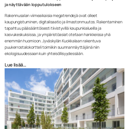
ja näyttävään lopputulokseen
Rakennusalan viimeaikaisia megatrendejä ovat olleet
kaupungistuminen, digitalisaatio ja ilmastonmuutos. Rakentaminen
tapahtuu pääsääntöisesti tiivistyvillä kaupunkialueilla ja
kasvukeskuksissa, ja ympäristöasiat otetaan hankkeissa yhä
enemmän huomioon. Jyväskylän Kuokkalaan rakentuva
puukerrostalokortteli toimiikin suunnannäyttäjänä niin
ekologisuudessaan kuin yhteisöllisyydessään.
Lue lisää…