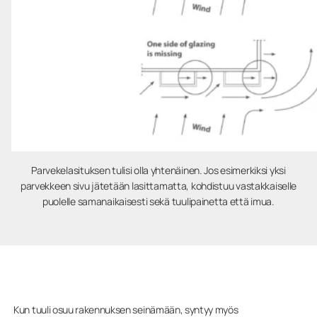
Parvekelasituksen tulisi olla yhtenäinen. Jos esimerkiksi yksi
parvekkeen sivu jätetään lasittamatta, kohdistuu vastakkaiselle
puolelle samanaikaisesti sekä tuulipainetta että imua.
Kun tuuli osuu rakennuksen seinämään, syntyy myös