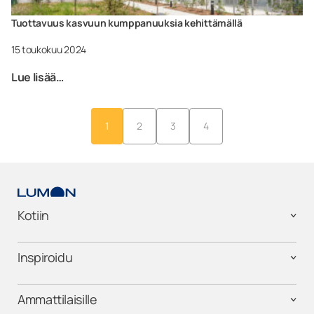
Tuottavuus kasvuun kumppanuuksia kehittämällä
15 toukokuu 2024
Lue lisää…
1
2
3
4
Kotiin
Inspiroidu
Ammattilaisille