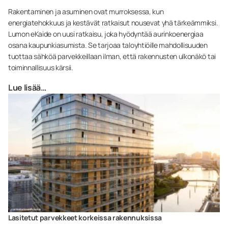
Rakentaminen ja asuminen ovat murroksessa, kun
energiatehokkuus ja kestävät ratkaisut nousevat yhä tärkeämmiksi.
Lumon eKaide on uusi ratkaisu, joka hyödyntää aurinkoenergiaa
osana kaupunkiasumista. Se tarjoaa taloyhtiöille mahdollisuuden
tuottaa sähköä parvekkeillaan ilman, että rakennusten ulkonäkö tai
toiminnallisuus kärsii.
Lue lisää…
Lasitetut parvekkeet korkeissa rakennuksissa