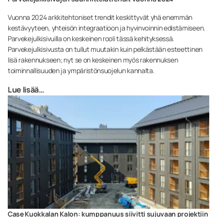
Vuonna 2024 arkkitehtoniset trendit keskittyvät yhä enemmän
kestävyyteen, yhteisön integraatioon ja hyvinvoinnin edistämiseen.
Parvekejulkisivuilla on keskeinen rooli tässä kehityksessä.
Parvekejulkisivusta on tullut muutakin kuin pelkästään esteettinen
lisä rakennukseen; nyt se on keskeinen myös rakennuksen
toiminnallisuuden ja ympäristönsuojelun kannalta.
Lue lisää…
Case Kuokkalan Kalon: kumppanuus siivitti sujuvaan projektiin