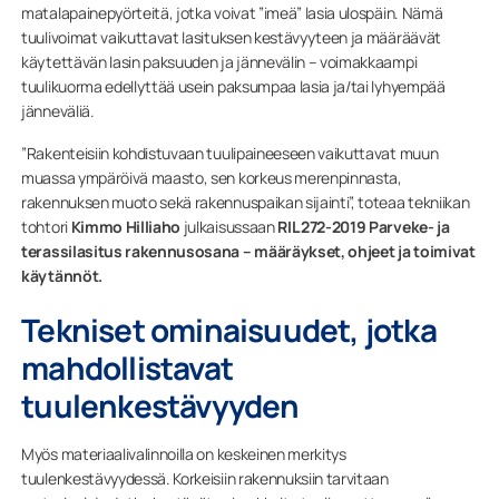
matalapainepyörteitä, jotka voivat ”imeä” lasia ulospäin. Nämä
tuulivoimat vaikuttavat lasituksen kestävyyteen ja määräävät
käytettävän lasin paksuuden ja jännevälin – voimakkaampi
tuulikuorma edellyttää usein paksumpaa lasia ja/tai lyhyempää
jänneväliä.
”Rakenteisiin kohdistuvaan tuulipaineeseen vaikuttavat muun
muassa ympäröivä maasto, sen korkeus merenpinnasta,
rakennuksen muoto sekä rakennuspaikan sijainti”, toteaa tekniikan
tohtori
Kimmo Hilliaho
julkaisussaan
RIL 272-2019 Parveke- ja
terassilasitus rakennusosana – määräykset, ohjeet ja toimivat
käytännöt.
Tekniset ominaisuudet, jotka
mahdollistavat
tuulenkestävyyden
Myös materiaalivalinnoilla on keskeinen merkitys
tuulenkestävyydessä. Korkeisiin rakennuksiin tarvitaan