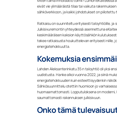
Miten tämä innovaatio toimii? Lumon eKaiteessa au
eivät vie ylimääräistä tilaa tai vaikuta rakennuksen
sähköverkkoon, ja kaikki johdotukset on piilotettu t
Ratkaisu on suunniteltu erityisesti taloyhtiöille, j
Julkisivuremontin yhteydessä asennettuna eKaiteen
keskimääräisen kaksion käyttösähkön kulutuksest
tekee ratkaisusta houkuttelevan erityisesti niille,
energiatehokkuutta.
Kokemuksia ensimmäis
Lahden Aleksanterinkatu 35:n taloyhtiö oli yksi e
uudistusta. Hanke alkoi vuonna 2022, ja siinä mukan
energiatehokkuuden kuin esteettisyydenkin näkö
Sähkösuunnittelu otettiin huomioon jo varhaisessa v
huomaamattomasti. Lopputuloksena on moderni, ke
saumattomasti rakennuksen julkisivuun.
Onko tämä tulevaisuu