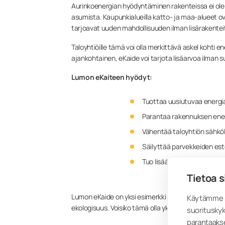
Aurinkoenergian hyödyntäminen rakenteissa ei ole 
asumista. Kaupunkialueilla katto- ja maa-alueet o
tarjoavat uuden mahdollisuuden ilman lisärakentei
Taloyhtiöille tämä voi olla merkittävä askel kohti e
ajankohtainen, eKaide voi tarjota lisäarvoa ilman s
Lumon eKaiteen hyödyt:
Tuottaa uusiutuvaa energia
Parantaa rakennuksen ene
Vähentää taloyhtiön sähkö
Säilyttää parvekkeiden es
Tuo lisää mahdollisuuksia
Tietoa s
Lumon eKaide on yksi esimerkki siitä, miten rakent
Käytämme s
ekologisuus. Voisiko tämä olla yksi ratkaisu, jo
suorituskyk
parantaaks