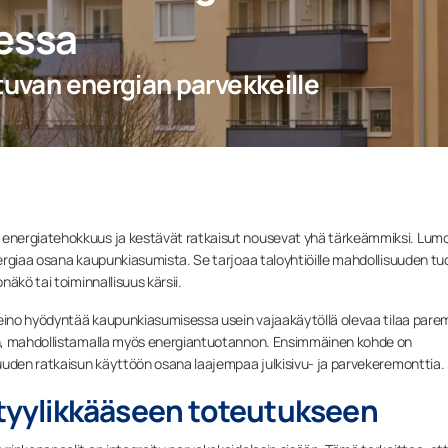
essa
tuvan energian parvekkeille
energiatehokkuus ja kestävät ratkaisut nousevat yhä tärkeämmiksi. Lum
ergiaa osana kaupunkiasumista. Se tarjoaa taloyhtiöille mahdollisuuden tu
äkö tai toiminnallisuus kärsii.
keino hyödyntää kaupunkiasumisessa usein vajaakäytöllä olevaa tilaa pare
on, mahdollistamalla myös energiantuotannon. Ensimmäinen kohde on
uuden ratkaisun käyttöön osana laajempaa julkisivu- ja parvekeremonttia.
a tyylikkääseen toteutukseen