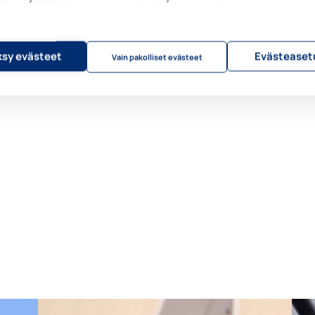
kaamman?
aide voi auttaa juuri sinun taloyhtiötäsi pienentämään sähkölaskuja ja
n suuria lisäkustannuksia!
sy evästeet
Evästeaset
Vain pakolliset evästeet