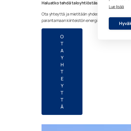
Haluatko tehdä taloyhtiöstäsi energiatehok
Lue lisää
Ota yhteyttä ja mietitään yhdessä, miten Lumon eK
parantamaan kiinteistön energiatehokkuutta – ilma
Hyväk
O
T
A
Y
H
T
E
Y
T
T
Ä