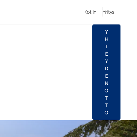
Kotiin
Yritys
Y
H
T
E
Y
D
E
N
O
T
T
O