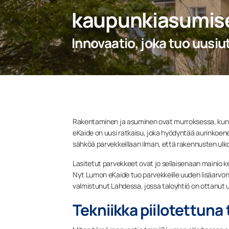
kaupunkiasumis
Innovaatio, joka tuo uusiu
Rakentaminen ja asuminen ovat murroksessa, kun 
eKaide on uusi ratkaisu, joka hyödyntää aurinkoen
sähköä parvekkeillaan ilman, että rakennusten ulkon
Lasitetut parvekkeet ovat jo sellaisenaan mainio 
Nyt Lumon eKaide tuo parvekkeille uuden lisäarv
valmistunut Lahdessa, jossa taloyhtiö on ottanut 
Tekniikka piilotettun