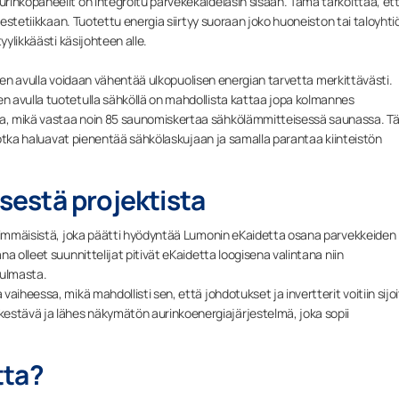
rinkopaneelit on integroitu parvekekaidelasin sisään. Tämä tarkoittaa, et
 estetiikkaan. Tuotettu energia siirtyy suoraan joko huoneiston tai taloyhti
yylikkäästi käsijohteen alle.
a sen avulla voidaan vähentää ulkopuolisen energian tarvetta merkittävästi.
 avulla tuotetulla sähköllä on mahdollista kattaa jopa kolmannes
a, mikä vastaa noin 85 saunomiskertaa sähkölämmitteisessä saunassa. 
 jotka haluavat pienentää sähkölaskujaan ja samalla parantaa kiinteistön
estä projektista
nsimmäisistä, joka päätti hyödyntää Lumonin eKaidetta osana parvekkeiden
a olleet suunnittelijat pitivät eKaidetta loogisena valintana niin
kulmasta.
aiheessa, mikä mahdollisti sen, että johdotukset ja invertterit voitiin sijo
stävä ja lähes näkymätön aurinkoenergiajärjestelmä, joka sopii
tta?