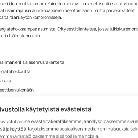
uusi idea, mutta Lumon eKaide tuo sen nyt konkreettisesti osaksi urbaani
vat usein rajallisia aurinkopaneelien asentamiseen, mutta parvekekaiteet
ta tai tilankäytön kompromisseja.
nergiatehokkaampaa asumista. Erityisesti tilanteissa, joissa julkisivuremont
uuria lisäkustannuksia.
a ilman erillisiä asennusrakenteita
rgiatehokkuutta
laskuja
teettisen ulkonäön
 aurinkoenergian hyödyntämiseen kaupunkiympäristössä
ivustolla käytetyistä evästeistä
amisen tulevaisuudessa yhdistetään käytännöllisyys, esteettisyys ja
ivustollamme evästeitä kerätäksemme ja analysoidaksemme sivu
ka tekee kaupunkiasumisesta kestävämpää ja energiatehokkaampaa?
yä ja käyttöä, tarjotaksemme sosiaalisen median ominaisuuksia sek
emme ja räätälöidäksemme sisältöä ja mainoksia.