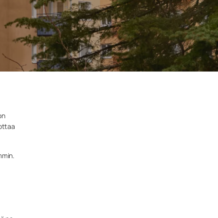
on
ottaa
mmin.