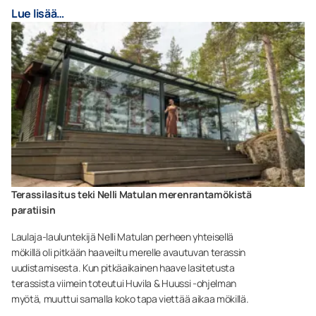
Lue lisää…
Terassilasitus teki Nelli Matulan merenrantamökistä
paratiisin
Laulaja-lauluntekijä Nelli Matulan perheen yhteisellä
mökillä oli pitkään haaveiltu merelle avautuvan terassin
uudistamisesta. Kun pitkäaikainen haave lasitetusta
terassista viimein toteutui Huvila & Huussi -ohjelman
myötä, muuttui samalla koko tapa viettää aikaa mökillä.