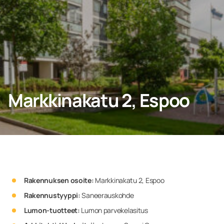
YHTEYDENOTTO
Kotiin
Markkinakatu 2, Espoo
Yritys
Rakennuksen osoite:
Markkinakatu 2, Espoo
Rakennustyyppi:
Saneerauskohde
Lumon-tuotteet:
Lumon parvekelasitus