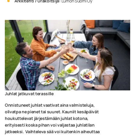
Arkkitehti / Urakoitsija:
Lumon Suomi Oy
Juhlat jatkuvat terassille
Onnistuneet juhlat vaativat aina valmisteluja,
olivatpa ne pienet tai suuret. Kauniit kesäpäivät
houkuttelevat järjestämään juhlat kotona,
erityisesti koska pihan voi valjastaa juhlatilan
jatkeeksi. Vaihteleva sää voi kuitenkin aiheuttaa