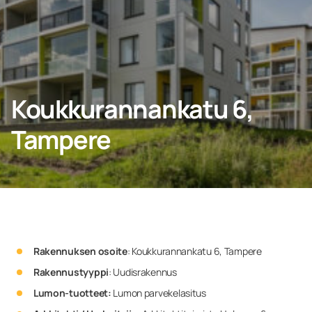
YHTEYDENOTTO
Koukkurannankatu 6,
Kotiin
Tampere
Yritys
Rakennuksen osoite
: Koukkurannankatu 6, Tampere
Rakennustyyppi
: Uudisrakennus
Lumon-tuotteet:
Lumon parvekelasitus