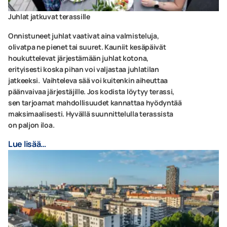
Juhlat jatkuvat terassille
Onnistuneet juhlat vaativat aina valmisteluja,
olivatpa ne pienet tai suuret. Kauniit kesäpäivät
houkuttelevat järjestämään juhlat kotona,
erityisesti koska pihan voi valjastaa juhlatilan
jatkeeksi. Vaihteleva sää voi kuitenkin aiheuttaa
päänvaivaa järjestäjille. Jos kodista löytyy terassi,
sen tarjoamat mahdollisuudet kannattaa hyödyntää
maksimaalisesti. Hyvällä suunnittelulla terassista
on paljon iloa.
Lue lisää…