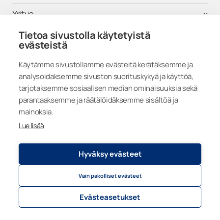
Yritys
Tietoa sivustolla käytetyistä
Tuki
evästeistä
Käytämme sivustollamme evästeitä kerätäksemme ja
analysoidaksemme sivuston suorituskykyä ja käyttöä,
Seuraa meitä
tarjotaksemme sosiaalisen median ominaisuuksia sekä
parantaaksemme ja räätälöidäksemme sisältöä ja
mainoksia.
Lue lisää
Finland
Hyväksy evästeet
Vain pakolliset evästeet
Tietosuojaseloste
© 2026
Lumon Group
Evästeasetukset
Evästeasetukset