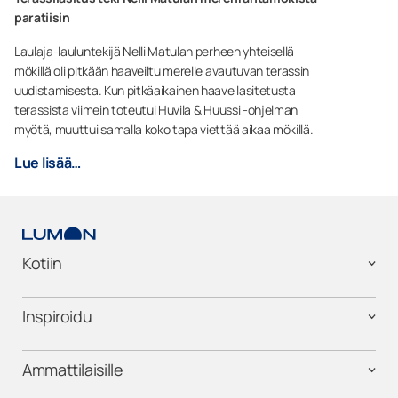
paratiisin
Laulaja-lauluntekijä Nelli Matulan perheen yhteisellä
mökillä oli pitkään haaveiltu merelle avautuvan terassin
uudistamisesta. Kun pitkäaikainen haave lasitetusta
terassista viimein toteutui Huvila & Huussi -ohjelman
myötä, muuttui samalla koko tapa viettää aikaa mökillä.
Lue lisää…
Kotiin
Inspiroidu
Ammattilaisille