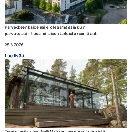
Parvekkeen kaidelasi ei ole sama asia kuin
parvekelasi – tiedä millaisen tarkastuksen tilaat
25.6.2026
Lue lisää…
Terassilasitus teki Nelli Matulan merenrantamökistä