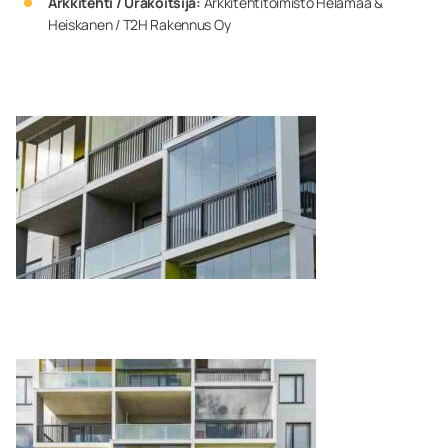
Arkkitehti / Urakoitsija:
Arkkitehtitoimisto Helamaa &
Heiskanen / T2H Rakennus Oy