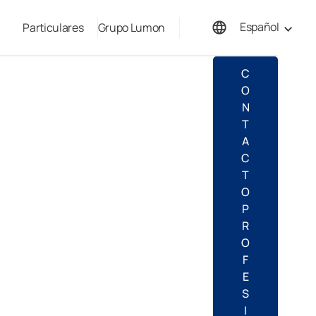
Español
Particulares
Grupo Lumon
English
C
O
N
T
A
C
T
O
P
R
O
F
E
S
I