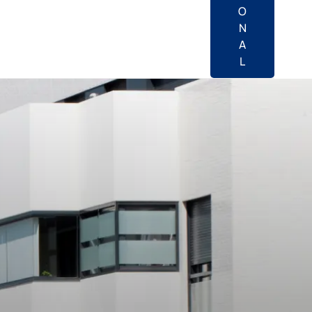
O
N
A
L