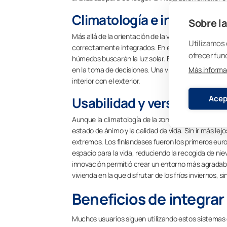
Climatología e integración
Sobre la
Más allá de la orientación de la vivienda, el clima
Utilizamos 
correctamente integrados. En este sentido, los cl
ofrecer fun
húmedos buscarán la luz solar. El viento, uno de 
Más informa
en la toma de decisiones. Una vivienda que cuente 
interior con el exterior.
Acep
Usabilidad y versatilidad 
Aunque la climatología de la zona no acompañe para
estado de ánimo y la calidad de vida. Sin ir más le
extremos. Los finlandeses fueron los primeros eur
espacio para la vida, reduciendo la recogida de niev
innovación permitió crear un entorno más agradabl
vivienda en la que disfrutar de los fríos inviernos, 
Beneficios de integrar 
Muchos usuarios siguen utilizando estos sistemas 