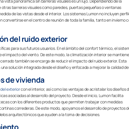
una vista panorámica sin barreras visuales es un lujo. Dependiendo de la
 de otras barreras visuales como paredes, puertas pequeñas o ventanas
dida de las vistas desde el interior. Los sistemas Lumon no incluyen perfi
n convertirse en el centro de reunión de toda la familia, tanto en invierno
n del ruido exterior
ficas para sus futuros usuarios. En el ámbito del confort térmico, el siste
el impacto del viento. De este modo, la climatización interior se mantien
 cerrado también se encarga de reducir el impacto del ruido exterior. Esta
en una solución integrada desde el diseño y enfocada a mejorar la calidad de 
s de vivienda
 del exterior
con el interior, así como las ventajas de acristalar los diseños 
cas asociadas al desarrollo del proyecto. Desde el inicio, Lumon facilita
otecas con los diferentes productos que permiten trabajar con medidas
 cortinas correderas. De este modo, apoyamos el desarrollo de proyectos d
los arquitectónicos que ayuden a la toma de decisiones.
miento