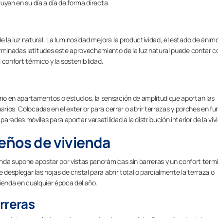
luyen en su día a día de forma directa.
la luz natural. La luminosidad mejora la productividad, el estado de ánimo
erminadas latitudes este aprovechamiento de la luz natural puede contar c
 confort térmico y la sostenibilidad.
mo en apartamentos o estudios, la sensación de amplitud que aportan las
arios. Colocadas en el exterior para cerrar o abrir terrazas y porches en fu
redes móviles para aportar versatilidad a la distribución interior de la viv
seños de vivienda
ienda supone apostar por vistas panorámicas sin barreras y un confort térm
desplegar las hojas de cristal para abrir total o parcialmente la terraza o
ivienda en cualquier época del año.
rreras