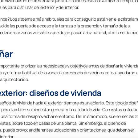
viviendas interiores en las que la luz solar es escasa. Al mismo tiempo, l
es para disfrutar del exterior y del interior.
vienda? Los sistemas más habituales para conseguirlo están en el acristala
ud de las puertas de acceso a la terraza o la presencia y tamaño de las
den crear zonas versátiles que dejan pasar la luz natural, al mismo tiemp
eñar
ortante priorizar las necesidades y objetivos antes de diseñar la viviend
n y el clima habitual de la zona o la presencia de vecinos cerca, ayudarán 
 arquitectónico.
exterior: diseños de vivienda
iseños de vivienda hacia el exterior siempre es un acierto. Este tipo de dise
pero también su bienestar general y la calidad de vida. Con vistas enfocad
n una forma de desaprovechar el entorno. Del mismo modo, suelen ser las z
istas, sobre todo en casas de una planta. Sin embargo, el diseño de
, puede provocar diferentes ubicaciones y orientaciones, que deben ser
interior.