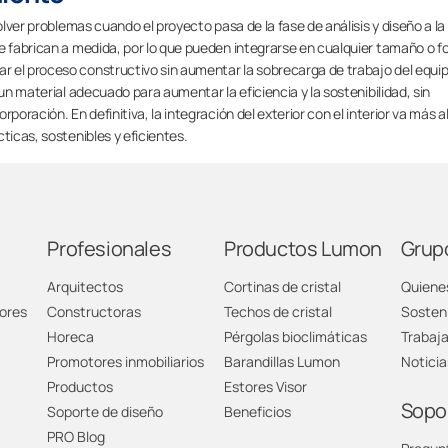
lver problemas cuando el proyecto pasa de la fase de análisis y diseño a la
e fabrican a medida, por lo que pueden integrarse en cualquier tamaño o f
r el proceso constructivo sin aumentar la sobrecarga de trabajo del equi
 un material adecuado para aumentar la eficiencia y la sostenibilidad, sin
poración. En definitiva, la integración del exterior con el interior va más al
ticas, sostenibles y eficientes.
Profesionales
Productos Lumon
Grup
Arquitectos
Cortinas de cristal
Quiene
ores
Constructoras
Techos de cristal
Sosteni
Horeca
Pérgolas bioclimáticas
Trabaj
Promotores inmobiliarios
Barandillas Lumon
Noticia
Productos
Estores Visor
Sopo
Soporte de diseño
Beneficios
PRO Blog