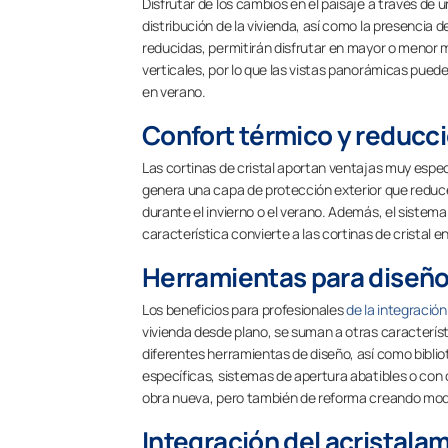
Disfrutar de los cambios en el paisaje a través de 
distribución de la vivienda, así como la presencia
reducidas, permitirán disfrutar en mayor o menor me
verticales, por lo que las vistas panorámicas puede
en verano.
Confort térmico y reducció
Las cortinas de cristal aportan ventajas muy especí
genera una capa de protección exterior que reduce 
durante el invierno o el verano. Además, el sistema
característica convierte a las cortinas de cristal 
Herramientas para diseño
Los beneficios para profesionales
de la integración
vivienda desde plano, se suman a otras característi
diferentes herramientas de diseño, así como bibli
específicas, sistemas de apertura abatibles o con
obra nueva, pero también de reforma creando mode
Integración del acristala