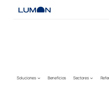
Saltar
al
contenido
Soluciones
Beneficios
Sectores
Refe