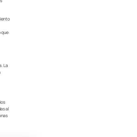
as
miento
o que
a. La
a
ños
as al
onas