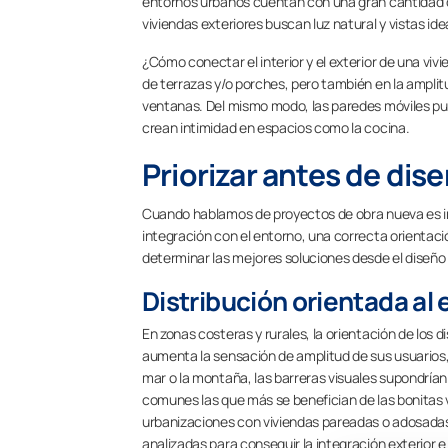
entornos urbanos cuentan con una gran cantidad de 
viviendas exteriores buscan luz natural y vistas ideal
¿Cómo conectar el interior y el exterior de una vi
de terrazas y/o porches, pero también en la amplit
ventanas. Del mismo modo, las paredes móviles pue
crean intimidad en espacios como la cocina.
Priorizar antes de dis
Cuando hablamos de proyectos de obra nueva es imp
integración con el entorno, una correcta orientació
determinar las mejores soluciones desde el diseño
Distribución orientada al 
En zonas costeras y rurales, la orientación de los d
aumenta la sensación de amplitud de sus usuarios, 
mar o la montaña, las barreras visuales supondría
comunes las que más se benefician de las bonitas v
urbanizaciones con viviendas pareadas o adosadas
analizadas para conseguir la integración exterior e 