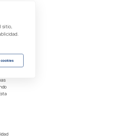
 sitio,
ublicidad.
encia
 el
 cookies
a el
mas
ando
Esta
lidad