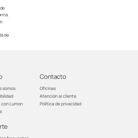
 de
orma.
po
lá de
o
Contacto
s somos
Oficinas
bilidad
Atención al cliente
a con Lumon
Política de privacidad
s
rte