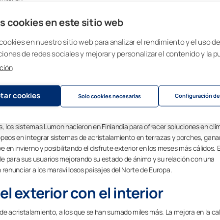
 exterior/interior
s cookies en este sitio web
 de cada zona determina las mejores decisiones para aportar espacios
cookies en nuestro sitio web para analizar el rendimiento y el uso del
imas más cálidos precisarán de más sombra, mientras que los más fríos y
ciones de redes sociales y mejorar y personalizar el contenido y la p
los mayores responsables de la sensación térmica, también debe tener pres
ción
con protección frente a fuertes rachas de viento, permitirá integrar mejor
tar cookies
de los espacios exteriores
Configuración de
Solo cookies necesarias
 diseñar viviendas con terrazas, balcones o porches, la integración mejor
jos, los sistemas Lumon nacieron en Finlandia para ofrecer soluciones en cli
opeos en integrar sistemas de acristalamiento en terrazas y porches, gan
e en invierno y posibilitando el disfrute exterior en los meses más cálidos. 
e para sus usuarios mejorando su estado de ánimo y su relación con una
sin renunciar a los maravillosos paisajes del Norte de Europa.
el exterior con el interior
de acristalamiento, a los que se han sumado miles más. La mejora en la ca