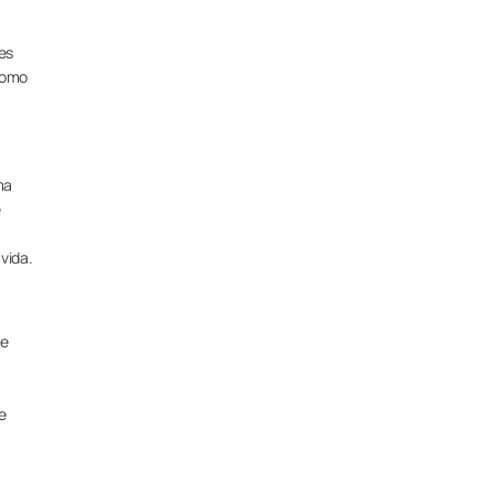
les
 como
ma
e
vida.
de
e