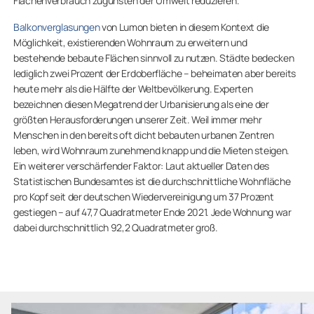
Flächenverbrauch zugunsten der Umwelt reduzieren.
Balkonverglasungen
von Lumon bieten in diesem Kontext die
Möglichkeit, existierenden Wohnraum zu erweitern und
bestehende bebaute Flächen sinnvoll zu nutzen. Städte bedecken
lediglich zwei Prozent der Erdoberfläche – beheimaten aber bereits
heute mehr als die Hälfte der Weltbevölkerung. Experten
bezeichnen diesen Megatrend der Urbanisierung als eine der
größten Herausforderungen unserer Zeit. Weil immer mehr
Menschen in den bereits oft dicht bebauten urbanen Zentren
leben, wird Wohnraum zunehmend knapp und die Mieten steigen.
Ein weiterer verschärfender Faktor: Laut aktueller Daten des
Statistischen Bundesamtes ist die durchschnittliche Wohnfläche
pro Kopf seit der deutschen Wiedervereinigung um 37 Prozent
gestiegen – auf 47,7 Quadratmeter Ende 2021. Jede Wohnung war
dabei durchschnittlich 92,2 Quadratmeter groß.