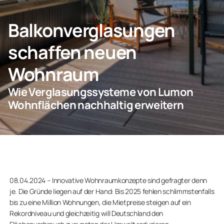
Privatkunden
Balkonverglasungen
Geschäftskunden
schaffen neuen
Wohnraum
Wie Verglasungssysteme von Lumon
Wohnflächen nachhaltig erweitern
08.04.2024 – Innovative Wohnraumkonzepte sind gefragter denn
je. Die Gründe liegen auf der Hand: Bis 2025 fehlen schlimmstenfalls
bis zu eine Million Wohnungen, die Mietpreise steigen auf ein
Rekordniveau und gleichzeitig will Deutschland den