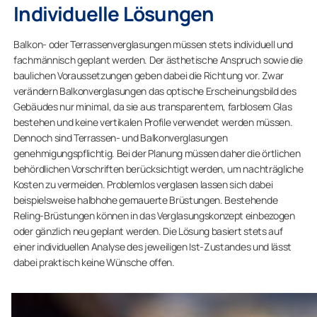
Individuelle Lösungen
Balkon- oder Terrassenverglasungen müssen stets individuell und
fachmännisch geplant werden. Der ästhetische Anspruch sowie die
baulichen Voraussetzungen geben dabei die Richtung vor. Zwar
verändern Balkonverglasungen das optische Erscheinungsbild des
Gebäudes nur minimal, da sie aus transparentem, farblosem Glas
bestehen und keine vertikalen Profile verwendet werden müssen.
Dennoch sind Terrassen- und Balkonverglasungen
genehmigungspflichtig. Bei der Planung müssen daher die örtlichen
behördlichen Vorschriften berücksichtigt werden, um nachträgliche
Kosten zu vermeiden. Problemlos verglasen lassen sich dabei
beispielsweise halbhohe gemauerte Brüstungen. Bestehende
Reling-Brüstungen können in das Verglasungskonzept einbezogen
oder gänzlich neu geplant werden. Die Lösung basiert stets auf
einer individuellen Analyse des jeweiligen Ist-Zustandes und lässt
dabei praktisch keine Wünsche offen.