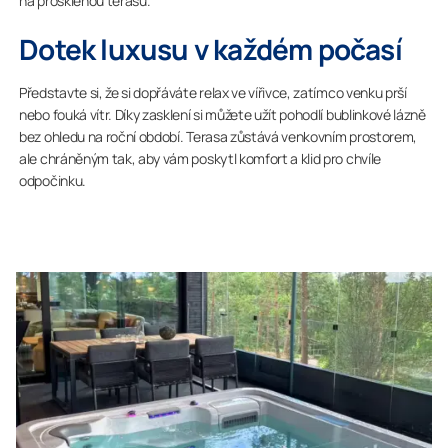
na prosklenou terasu.
Dotek luxusu v každém počasí
Představte si, že si dopřáváte relax ve vířivce, zatímco venku prší
nebo fouká vítr. Díky zasklení si můžete užít pohodlí bublinkové lázně
bez ohledu na roční období. Terasa zůstává venkovním prostorem,
ale chráněným tak, aby vám poskytl komfort a klid pro chvíle
odpočinku.