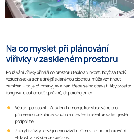
Na co myslet při plánování
vířivky v zaskleném prostoru
Používání vířivky přináší do prostoru teplo a vlhkost. Když se teplý
vzduch setká s chladnější skleněnou plochou, může vzniknout
zamlžení – to je přirozený jev a není třeba se ho obávat. Aby prostor
fungoval dlouhodobě správně, doporučujeme:
Větrání po použití. Zasklení Lumon je konstruováno pro
přirozenou cirkulaci vzduchu a otevřením skel proudění ještě
podpoříte.
Zakrytí vířivky, když ji nepoužíváte. Omezíte tím odpařování
vlhkosti a zvýšíte bezpečnost.