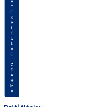
A
T
O
K
A
L
K
U
L
A
C
I
Z
D
A
R
M
A