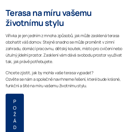
Terasa na míru vašemu
životnímu stylu
Vířivka je jen jedním z mnoha způsobů, jak může zasklená terasa
obohatit váš domov. Stejně snadno se může proměnit v zimní
zahradu, domácí pracovnu, dětský koutek, místo pro cvičení nebo
útulný jídelní prostor. Zasklení vám dává svobodu prostor využívat
tak, jak právě potřebujete.
Chcete zjistit, jak by mohla vaše terasa vypadat?
Ozvěte se nám a společně navrhneme řešení, které bude krásné,
funkční a šité na míru vašemu životnímu stylu.
P
O
Ž
Á
D