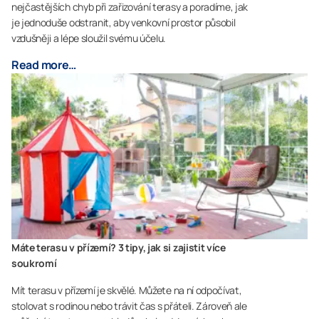
nejčastějších chyb při zařizování terasy a poradíme, jak
je jednoduše odstranit, aby venkovní prostor působil
vzdušněji a lépe sloužil svému účelu.
Read more…
Máte terasu v přízemí? 3 tipy, jak si zajistit více
soukromí
Mít terasu v přízemí je skvělé. Můžete na ní odpočívat,
stolovat s rodinou nebo trávit čas s přáteli. Zároveň ale