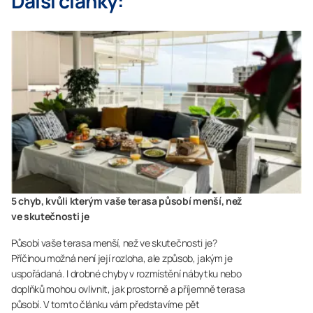
Další články:
5 chyb, kvůli kterým vaše terasa působí menší, než
ve skutečnosti je
Působí vaše terasa menší, než ve skutečnosti je?
Příčinou možná není její rozloha, ale způsob, jakým je
uspořádaná. I drobné chyby v rozmístění nábytku nebo
doplňků mohou ovlivnit, jak prostorně a příjemně terasa
působí. V tomto článku vám představíme pět