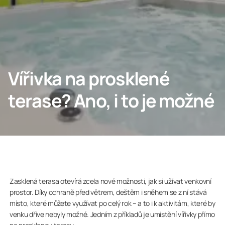
Odborníci
Lumon Group
Vířivka na prosklené
terase? Ano, i to je možné
Zasklená terasa otevírá zcela nové možnosti, jak si užívat venkovní
prostor. Díky ochraně před větrem, deštěm i sněhem se z ní stává
místo, které můžete využívat po celý rok – a to i k aktivitám, které by
venku dříve nebyly možné. Jedním z příkladů je umístění vířivky přímo