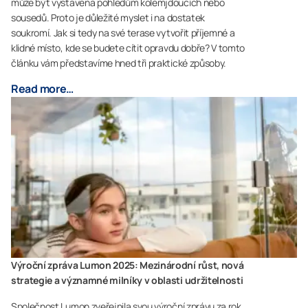
může být vystavena pohledům kolemjdoucích nebo
sousedů. Proto je důležité myslet i na dostatek
soukromí. Jak si tedy na své terase vytvořit příjemné a
klidné místo, kde se budete cítit opravdu dobře? V tomto
článku vám představíme hned tři praktické způsoby.
Read more…
Výroční zpráva Lumon 2025: Mezinárodní růst, nová
strategie a významné milníky v oblasti udržitelnosti
Společnost Lumon zveřejnila svou výroční zprávu za rok