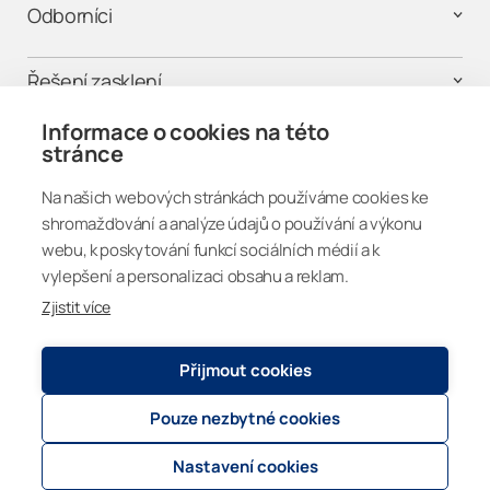
Odborníci
Řešení zasklení
Informace o cookies na této
Kontaktujte nás
stránce
Na našich webových stránkách používáme cookies ke
Propojme se
shromažďování a analýze údajů o používání a výkonu
webu, k poskytování funkcí sociálních médií a k
vylepšení a personalizaci obsahu a reklam.
Zjistit více
Czechia
Přijmout cookies
Pouze nezbytné cookies
Ochrana osobních údajů
© 2026
Lumon Group
Cookie settings
Nastavení cookies