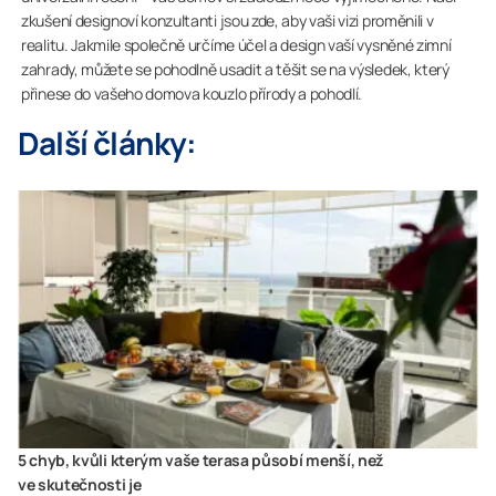
zkušení designoví konzultanti jsou zde, aby vaši vizi proměnili v
realitu. Jakmile společně určíme účel a design vaší vysněné zimní
zahrady, můžete se pohodlně usadit a těšit se na výsledek, který
přinese do vašeho domova kouzlo přírody a pohodlí.
Další články:
5 chyb, kvůli kterým vaše terasa působí menší, než
ve skutečnosti je