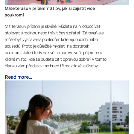
Máte terasu v přízemí? 3 tipy, jak si zajistit více
soukromí
Mít terasu v přízemí je skvělé. Můžete na ní odpočívat,
stolovat s rodinou nebo trávit čas s přáteli. Zároveň ale
může být vystavena pohledům kolemjdoucích nebo
sousedů. Proto je důležité myslet i na dostatek
soukromí. Jak si tedy na své terase vytvořit příjemné a
klidné místo, kde se budete cítit opravdu dobře? V tomto
článku vám představíme hned tři praktické způsoby.
Read more…