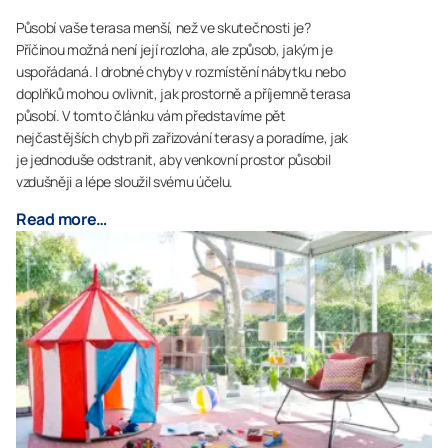
Působí vaše terasa menší, než ve skutečnosti je?
Příčinou možná není její rozloha, ale způsob, jakým je
uspořádaná. I drobné chyby v rozmístění nábytku nebo
doplňků mohou ovlivnit, jak prostorně a příjemně terasa
působí. V tomto článku vám představíme pět
nejčastějších chyb při zařizování terasy a poradíme, jak
je jednoduše odstranit, aby venkovní prostor působil
vzdušněji a lépe sloužil svému účelu.
Read more…