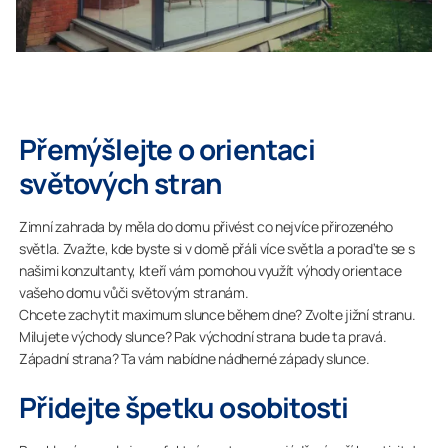
Přemýšlejte o orientaci
světových stran
Zimní zahrada by měla do domu přivést co nejvíce přirozeného
světla. Zvažte, kde byste si v domě přáli více světla a poraďte se s
našimi konzultanty, kteří vám pomohou využít výhody orientace
vašeho domu vůči světovým stranám.
Chcete zachytit maximum slunce během dne? Zvolte jižní stranu.
Milujete východy slunce? Pak východní strana bude ta pravá.
Západní strana? Ta vám nabídne nádherné západy slunce.
Přidejte špetku osobitosti