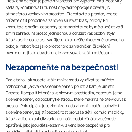
Prosklená pergola je perfektní prostor pro vyjádření vaší kreativity!
Měla by kombinovat útulnost obývacího pokoje s osvěžující
atmosférou venkovního prostředí. Představte si prostor, kde se
můžete cítit pohodlně a zároveň si užívat krásy přírody. Při
konzultaci s našimi designéry se zamyslete: co by mělo udělat vaši
zimní zahradu naprosto jedinečnou a odrážet váš osobní styl?
Ať už zasklenou terasu využijete jako rozšíření kuchyně, obývacího
pokoje, nebo třeba jako prostor pro zahradničení či cvičení,
navrhneme ji tak, aby dokonale vyhovovala vašim potřebám.
Nezapomeňte na bezpečnost!
Podle toho, jak budete vaši zimní zahradu využívat se můžete
rozhodnout, jak velké skleněné panely použít a kam je umístit.
Chcete-li propojit interiér s venkovním prostředím, doporučujeme
skleněné panely od podlahy ke stropu, které maximálně otevřou váš
prostor. Pokud plánujete zimní zahradu v horním patře, poloviční
skleněné panely zajistí bezpečnost pro vaše děti i domácí mazlíčky.
Ať už zvolíte jakoukoliv variantu, naše dodatečná bezpečnostní
opatření, jako jsou dětské zámky a ventilace bezpečná pro
mazlíčky, zajistí klid a pohodlí pro celou rodinu!