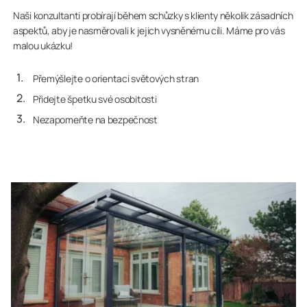
Naši konzultanti probírají během schůzky s klienty několik zásadních
aspektů, aby je nasměrovali k jejich vysněnému cíli. Máme pro vás
malou ukázku!
Přemýšlejte o orientaci světových stran
Přidejte špetku své osobitosti
Nezapomeňte na bezpečnost