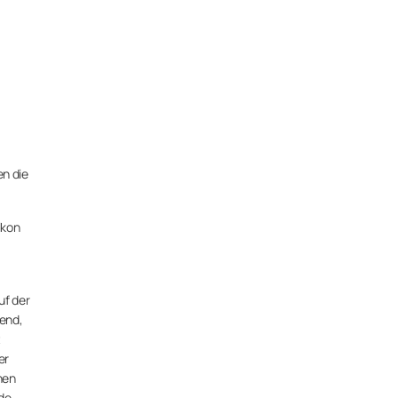
n die
lkon
uf der
hend,
t
er
nen
de