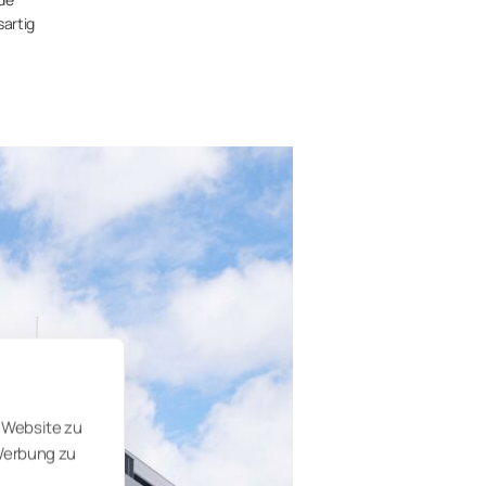
sartig
 Website zu
 Werbung zu