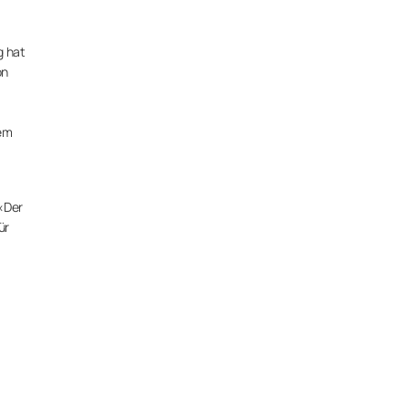
g hat
on
sem
 «Der
ür