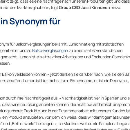
rkt zeigt, dass es eine Nachfrage nach unseren Produkten gibt und dass
enzial des Marktes glauben», fügt
Group CEO Jussi Kinnunen
hinzu.
ein Synonym für
onym für Balkonverglasungen bekannt. Lumon hat eng mit städtischen
gearbeitet und so
Balkonverglasungen
zu einem selbstverständlichen
n
gemacht. Lumon ist ein attraktiver Arbeitgeber und Endkunden überdenke
assen.
 Balkon verkleiden können – jetzt denken sie darüber nach, wie sie den Ba
n schaffen. Lumon ist hier mehr als ein Firmenname, es ist ein Deonym.»,
n durch ihre Nachhaltigkeit aus. «Nachhaltigkeit ist hier in Spanien und a
h, dass wir eine Lösung anbieten können, die nicht nur ästhetisch ansprec
cklung unserer Produkte und in der Zusammenarbeit mit unseren Kunden is
h, ein Produkt anzubieten, von dem ich weiss, dass wir damit gemäss unser
fe“ und „Better world“ beitragen.», so Martinez weiter. «In Pamplona began
n Balkonverglasungen auszustatten. Inzwischen ist fast jedes neue Gebäu