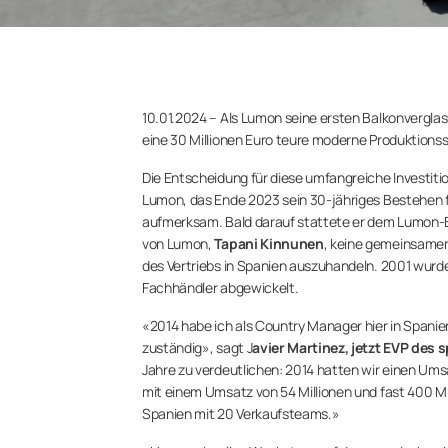
10.01.2024 – Als Lumon seine ersten Balkonverglas
eine 30 Millionen Euro teure moderne Produktions
Die Entscheidung für diese umfangreiche Investit
Lumon, das Ende 2023 sein 30-jähriges Bestehen 
aufmerksam. Bald darauf stattete er dem Lumon-B
von Lumon,
Tapani Kinnunen
, keine gemeinsamen
des Vertriebs in Spanien auszuhandeln. 2001 wurde 
Fachhändler abgewickelt.
«2014 habe ich als Country Manager hier in Spanie
zuständig», sagt J
avier Martinez, jetzt EVP des
Jahre zu verdeutlichen: 2014 hatten wir einen Umsa
mit einem Umsatz von 54 Millionen und fast 400 M
Spanien mit 20 Verkaufsteams.»