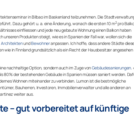
hitektenseminar in Bilbao im Baskenland teilzunehmen. Die Stadtverwaltun
2
eführt. Dazu gehört u. a. eine Änderung, wonach die ersten 10 m
pro Balk
ältnisses einfliessen und jede neu gebaute Wohnung einen Balkon haben
unseren Produkten steigt, wie es in Spanien der Fall war, wollen sich die
,
Architekten
und
Bewohner
anpassen. Ich hoffe, dass andere Städte die
en wie in Finnland grundsätzlich als ein Recht der Hausbesitzer angesehen
eine nachhaltige Option, sondern auch im Zuge von
Gebäudesanierungen
.
 als 80% der bestehenden Gebäude in Spanien müssen saniert werden. Daf
odernes Wohnen miteinander zu verbinden. Lumon ist die bestmögliche
gentümer, Bauherren, Investoren, Immobilienverwalter und alle anderen an
artinez weiter aus.
e – gut vorbereitet auf künftige