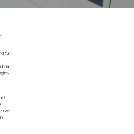
er
kt für
ührer
eginn
äft
e
en wir
in