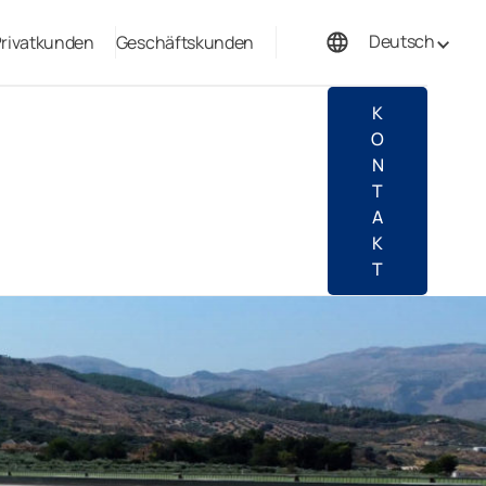
Deutsch
rivatkunden
Geschäftskunden
Français
K
O
N
T
A
K
T