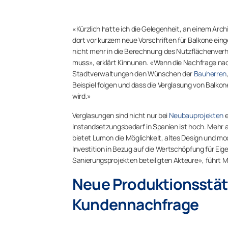
«Kürzlich hatte ich die Gelegenheit, an einem Arc
dort vor kurzem neue Vorschriften für Balkone eing
nicht mehr in die Berechnung des Nutzflächenverh
muss», erklärt Kinnunen. «Wenn die Nachfrage nach 
Stadtverwaltungen den Wünschen der
Bauherren
Beispiel folgen und dass die Verglasung von Balkon
wird.»
Verglasungen sind nicht nur bei
Neubauprojekten
Instandsetzungsbedarf in Spanien ist hoch. Mehr
bietet Lumon die Möglichkeit, altes Design und m
Investition in Bezug auf die Wertschöpfung für Ei
Sanierungsprojekten beteiligten Akteure», führt M
Neue Produktionsstätt
Kundennachfrage