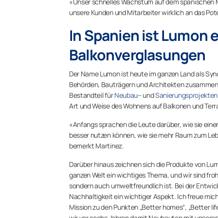
«Unser schnelles Wachstum auf dem spanischen Ma
unsere Kunden und Mitarbeiter wirklich an das Pot
In Spanien ist Lumon 
Balkonverglasungen
Der Name Lumon ist heute im ganzen Land als Syn
Behörden, Bauträgern und Architekten zusammen
Bestandteil für
Neubau
– und
Sanierungsprojekte
Art und Weise des Wohnens auf Balkonen und Terr
«Anfangs sprachen die Leute darüber, wie sie einen
besser nutzen können, wie sie mehr Raum zum Lebe
bemerkt Martinez.
Darüber hinaus zeichnen sich die Produkte von Lumo
ganzen Welt ein wichtiges Thema, und wir sind fro
sondern auch umweltfreundlich ist. Bei der Entwi
Nachhaltigkeit ein wichtiger Aspekt. Ich freue mic
Mission zu den Punkten „Better homes“, „Better li
wir vor sechs Jahren damit Neubauten mit unsere