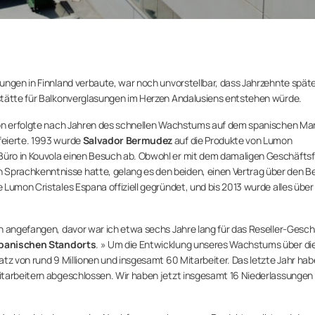
ungen in Finnland verbaute, war noch unvorstellbar, dass Jahrzehnte spät
stätte für Balkonverglasungen im Herzen Andalusiens entstehen würde.
ion erfolgte nach Jahren des schnellen Wachstums auf dem spanischen Mar
feierte. 1993 wurde
Salvador Bermudez
auf die Produkte von Lumon
üro in Kouvola einen Besuch ab. Obwohl er mit dem damaligen Geschäftsf
 Sprachkenntnisse hatte, gelang es den beiden, einen Vertrag über den B
Lumon Cristales Espana offiziell gegründet, und bis 2013 wurde alles über
n angefangen, davor war ich etwa sechs Jahre lang für das Reseller-Gesch
 spanischen Standorts
. » Um die Entwicklung unseres Wachstums über di
tz von rund 9 Millionen und insgesamt 60 Mitarbeiter. Das letzte Jahr hab
itarbeitern abgeschlossen. Wir haben jetzt insgesamt 16 Niederlassungen 