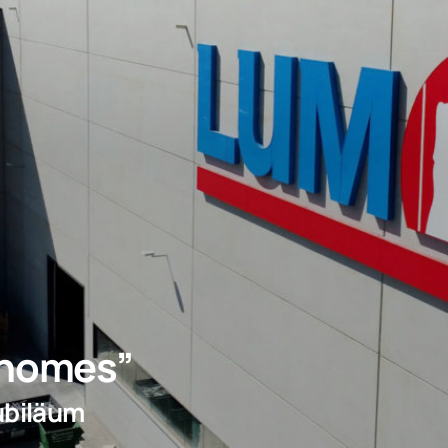
 homes”
ubiläum