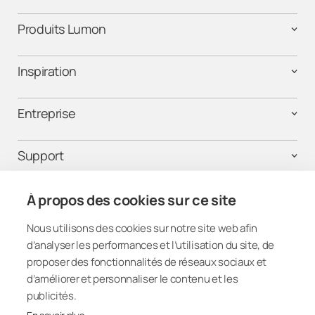
Corse
Produits Lumon
Grand-Est
Inspiration
Hauts-de-France
Entreprise
Île-de-France
Support
Normandie
Légal
À propos des cookies sur ce site
Nouvelle-Aquitaine
Nous utilisons des cookies sur notre site web afin
d’analyser les performances et l’utilisation du site, de
Occitanie
Connectez-vous
proposer des fonctionnalités de réseaux sociaux et
d’améliorer et personnaliser le contenu et les
Pays-de-la-Loire
publicités.