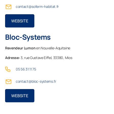
contact@soferm-habitat.fr
WEBSITE
Professionnels
Bloc-Systems
Entreprise
Revendeur Lumon
en Nouvelle-Aquitaine
Adresse:
3, rue Gustave Eiffel,
33380,
Mios
05 56 31 11 75
contact@bloc-systems.fr
WEBSITE