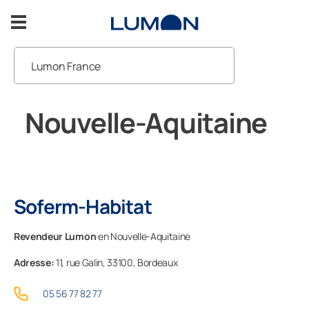
Aller
au
contenu
Lumon France
Vitrage pour balcon
Revendeurs
Nouvelle-Aquitaine
Vitrage pour terrasse
Support
Inspiration
Support
Soferm-Habitat
Revendeur Lumon
en Nouvelle-Aquitaine
Contact
Adresse:
11, rue Galin,
33100,
Bordeaux
NOUS CONTACTER
05 56 77 82 77