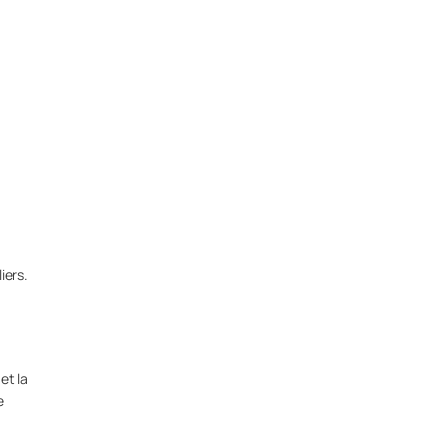
iers.
et la
e