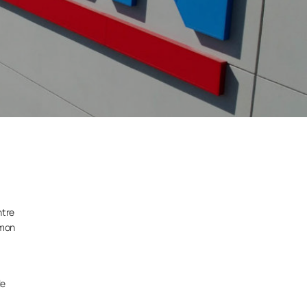
ntre
umon
le