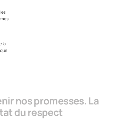
les
ormes
e la
 que
tenir nos promesses. La
ltat du respect