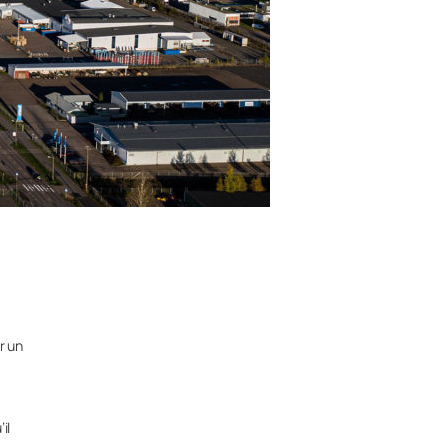
r un
il