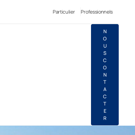
Particulier
Professionnels
N
O
U
S
C
O
N
T
A
C
T
E
R