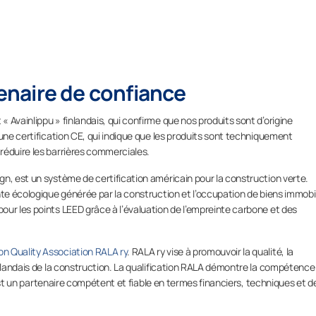
naire de confiance
 Avainlippu » finlandais, qui confirme que nos produits sont d’origine
’une certification CE, qui indique que les produits sont techniquement
réduire les barrières commerciales.
n, est un système de certification américain pour la construction verte.
nte écologique générée par la construction et l’occupation de biens immobil
ur les points LEED grâce à l’évaluation de l’empreinte carbone et des
on Quality Association RALA ry
. RALA ry vise à promouvoir la qualité, la
inlandais de la construction. La qualification RALA démontre la compétence 
e est un partenaire compétent et fiable en termes financiers, techniques et d