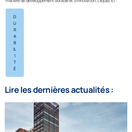
matière de développement durable et d’innovation, cliquez ici :
D
U
R
A
B
IL
I
T
É
Lire les dernières actualités :