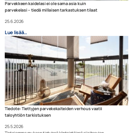
Parvekkeen kaidelasi ei ole sama asia kuin
parvekelasi – tiedä millaisen tarkastuksen tilaat
25.6.2026
Lue lisää…
Tiedote: Tiettyjen parvekekaiteiden verhous vaatii
taloyhtiön tarkistuksen
25.5.2026
Tietojemme mukaan tietyissä kiinteistöissä sijaitsevien