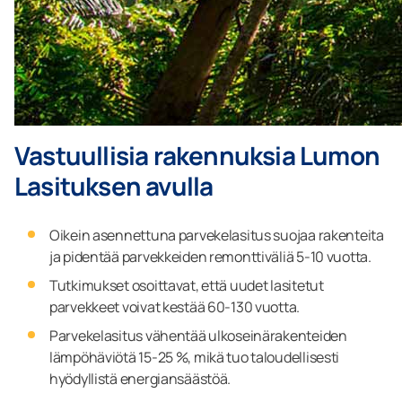
Vastuullisia rakennuksia Lumon
Lasituksen avulla
Oikein asennettuna parvekelasitus suojaa rakenteita
ja pidentää parvekkeiden remonttiväliä 5-10 vuotta.
Tutkimukset osoittavat, että uudet lasitetut
parvekkeet voivat kestää 60-130 vuotta.
Parvekelasitus vähentää ulkoseinärakenteiden
lämpöhäviötä 15-25 %, mikä tuo taloudellisesti
hyödyllistä energiansäästöä.