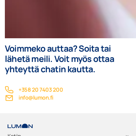
Voimmeko auttaa? Soita tai
lähetä meili. Voit myös ottaa
yhteyttä chatin kautta.
+358 20 7403 200
info@lumon.fi