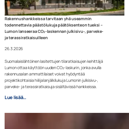
Rakennushankkeissa tarvitaan yhä useammin
todennettavia päästölukuja päätöksenteon tueksi –
Lumon lanseeraa CO₂-laskennan julkisivu-, parveke-
ja terassiratkaisuilleen
26.3.2026
Suomalaislähtöinen lasitettujen tilaratkaisujen kehittäjä
Lumon ottaa käyttöön uuden CO₂-laskurin, jonka avulla
rakennusalan ammattilaiset voivat hyödyntää
projektikohtaisia hiilijalanjälkilukuja Lumonin julkisivu-,
parveke- ja terassiratkaisuja sisältävissä hankkeissa.
Lue lisää…