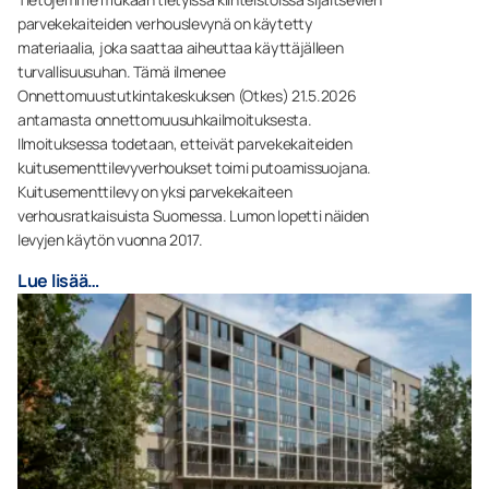
parvekekaiteiden verhouslevynä on käytetty
materiaalia, joka saattaa aiheuttaa käyttäjälleen
turvallisuusuhan. Tämä ilmenee
Onnettomuustutkintakeskuksen (Otkes) 21.5.2026
antamasta onnettomuusuhkailmoituksesta.
Ilmoituksessa todetaan, etteivät parvekekaiteiden
kuitusementtilevyverhoukset toimi putoamissuojana.
Kuitusementtilevy on yksi parvekekaiteen
verhousratkaisuista Suomessa. Lumon lopetti näiden
levyjen käytön vuonna 2017.
Lue lisää…