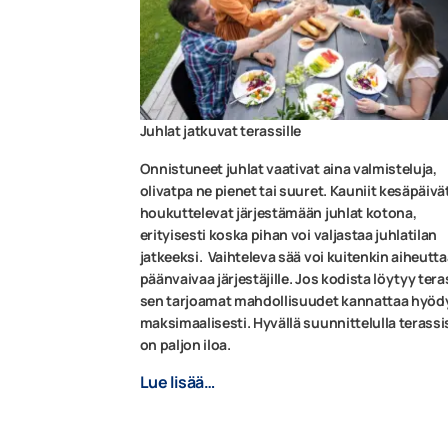
Juhlat jatkuvat terassille
Onnistuneet juhlat vaativat aina valmisteluja,
olivatpa ne pienet tai suuret. Kauniit kesäpäivä
houkuttelevat järjestämään juhlat kotona,
erityisesti koska pihan voi valjastaa juhlatilan
jatkeeksi. Vaihteleva sää voi kuitenkin aiheutt
päänvaivaa järjestäjille. Jos kodista löytyy tera
sen tarjoamat mahdollisuudet kannattaa hyöd
maksimaalisesti. Hyvällä suunnittelulla terassi
on paljon iloa.
Lue lisää…