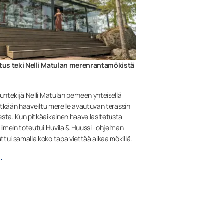
itus teki Nelli Matulan merenrantamökistä
luntekijä Nelli Matulan perheen yhteisellä
 pitkään haaveiltu merelle avautuvan terassin
sta. Kun pitkäaikainen haave lasitetusta
viimein toteutui Huvila & Huussi -ohjelman
tui samalla koko tapa viettää aikaa mökillä.
…