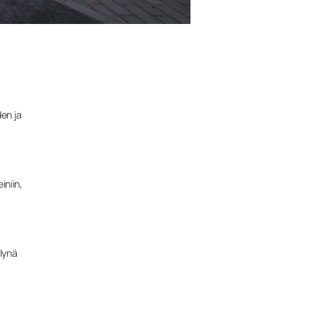
den ja
iniin,
elynä