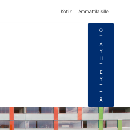
Kotiin
Ammattilaisille
O
T
A
Y
H
T
E
Y
T
T
Ä