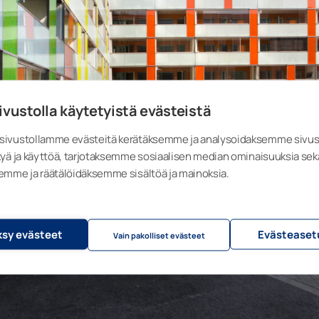
ivustolla käytetyistä evästeistä
ivustollamme evästeitä kerätäksemme ja analysoidaksemme sivu
yä ja käyttöä, tarjotaksemme sosiaalisen median ominaisuuksia sek
emme ja räätälöidäksemme sisältöä ja mainoksia.
sy evästeet
Evästeaset
Vain pakolliset evästeet