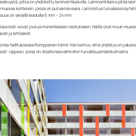
levystä, jotka on yhdistetty laminointikalvolla. Laminointikalvo pitää lasi
 muassa kohteisiin, joissa on putoamisvaara. Laminoitua turvalasia käyte
suus on yleisillä laaduilla 6 mm – 24 mm.
 joissa lasit voivat joutua monenlaiseen rasitukseen. Näitä ovat muun muas
ssit ja lattialasit.
onka hallituksessa Romppanen toimii. Hän kertoo, että yhdistys on julkais
lasit -oppaan, jossa on ohjeita lasivalintoihin turvallisuusnäkökulmasta.