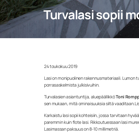
Turvalasi sopii
24 toukokuu 2019
Lasi on monipuolinen rakennusmateriaali. Lumon tur
porrasaskelmista julkisivuihin.
Turvalasien asiantuntija, aluepäällikkö
Toni Romp
sen mukaan, mitä ominaisuuksia siltä vaaditaan.Lis
Karkaistu lasi sopii kohteisiin, jossa tarvitaan hy
paremmin kuin flote lasi. Rikkoutuessaan lasi muren
Lasimassan paksuus on 8-10 millimetriä.