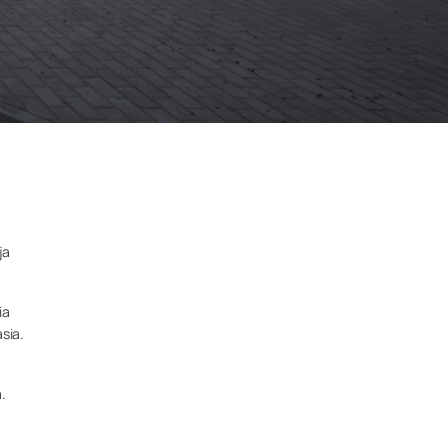
n
ja
ia
sia.
.