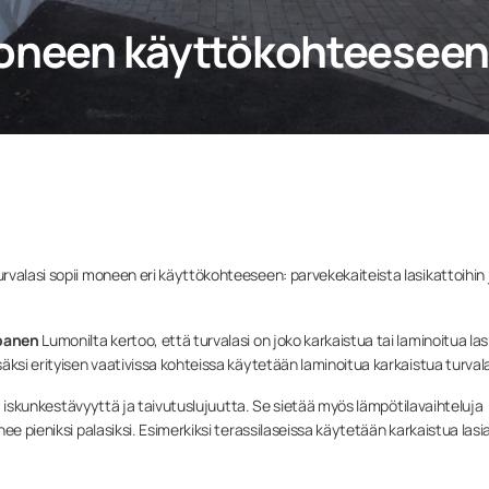
 moneen käyttökohteesee
valasi sopii moneen eri käyttökohteeseen: parvekekaiteista lasikattoihin 
panen
Lumonilta kertoo, että turvalasi on joko karkaistua tai laminoitua las
äksi erityisen vaativissa kohteissa käytetään laminoitua karkaistua turvala
vää iskunkestävyyttä ja taivutuslujuutta. Se sietää myös lämpötilavaihteluja
ee pieniksi palasiksi. Esimerkiksi terassilaseissa käytetään karkaistua lasia