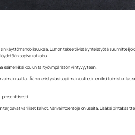
sin käyttömahdollisuuksia. Lumon tekee tiivistä yhteistyötä suunnittelijoi
 löydetään sopiva ratkaisu.
aa esimerkiksi koulun tai työympäristön viihtyvyyteen.
oimakkuutta. Ääneneristyslasi sopii mainiosti esimerkiksi toimiston lasise
-prosenttisesti.
tarjoavat värilliset kalvot. Värivaihtoehtoja on useita. Lisäksi pintakäsitt