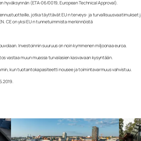
sen hyväksynnän (ETA-06/0019, European Technical Approval).
nnustuotteille, jotka täyttävät EU:n terveys- ja turvallisuusvaatimukset 
n EN. CE on yksi EU:n tunnetuimmista merkinnöistä
ouvolaan. Investoinnin suuruus on noin kymmenen miljoonaa euroa.
aitos vastaa muun muassa turvalasien kasvavaan kysyntään.
min, kun tuotantokapasiteetti nousee ja toimintavarmuus vahvistuu.
5.2019.