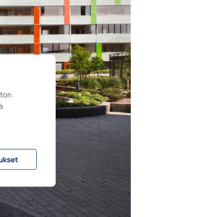
ston
ä
ukset