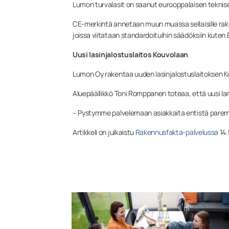
Lumon turvalasit on saanut eurooppalaisen tekni
CE-merkintä annetaan muun muassa sellaisille rake
joissa viitataan standardoituihin säädöksiin kute
Uusi lasinjalostuslaitos Kouvolaan
Lumon Oy rakentaa uuden lasinjalostuslaitoksen K
Aluepäällikkö Toni Romppanen toteaa, että uusi l
– Pystymme palvelemaan asiakkaita entistä parem
Artikkeli on julkaistu
Rakennusfakta-palvelussa
14.