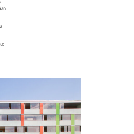
n
tään
sa
sut