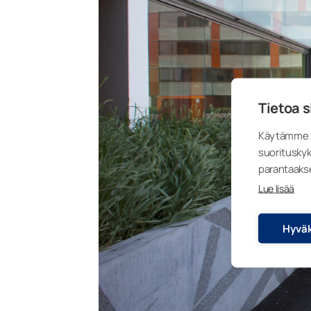
Tietoa s
Käytämme s
suorituskyk
parantaaks
Lue lisää
Hyväk