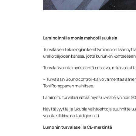
Laminoinnilla monia mahdollisuuksia
Turvalasien teknologian kehittyminen on lisännyt la
urakoitsijoiden kanssa, jotta kuhunkin kohteeseen
Turvalasivoi olla myös ääntä eristävä, mikä vaikutt
– Turvalasin Sound control -kalvo vaimentaa äänen v
Toni Romppanen mainitsee.
Laminoitu turvalasi estää myös uv-säteilyn noin 90
Näyttävyyttä ja lukuisia vaihtoehtoja suunnitteluun 
voi olla silkkipaino tai digiprintti.
Lumonin turvalaseilla CE-merkintä