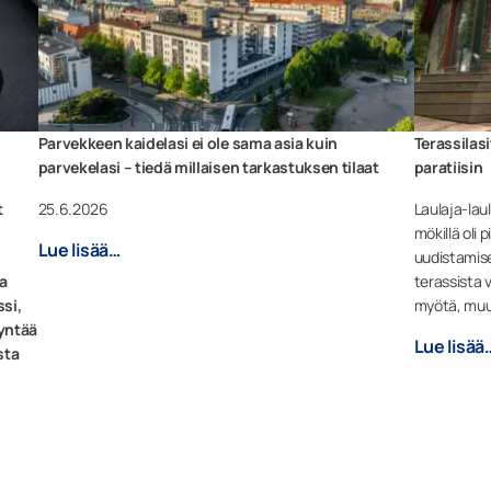
Parvekkeen kaidelasi ei ole sama asia kuin
Terassilas
parvekelasi – tiedä millaisen tarkastuksen tilaat
paratiisin
t
25.6.2026
Laulaja-lau
mökillä oli
Lue lisää…
uudistamise
aa
terassista 
ssi,
myötä, muut
yntää
Lue lisää
sta