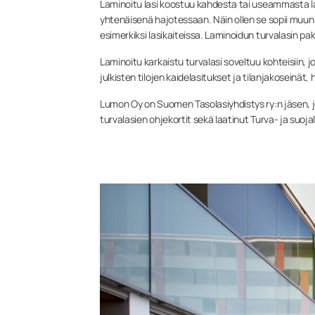
Laminoitu lasi koostuu kahdesta tai useammasta lasi
yhtenäisenä hajotessaan. Näin ollen se sopii muun
esimerkiksi lasikaiteissa. Laminoidun turvalasin pak
Laminoitu karkaistu turvalasi soveltuu kohteisiin,
julkisten tilojen kaidelasitukset ja tilanjakoseinät, hi
Lumon Oy on Suomen Tasolasiyhdistys ry:n jäsen, j
turvalasien ohjekortit sekä laatinut Turva- ja suoja