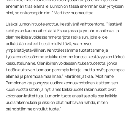
enemmän tilaa elämälle. Lumon on tässä enemmän kuin yrityksen
nimi, se on konseptin nimi”, Martínez huomauttaa.
Lisäksi Lumonin tuote erottuu kestävänä vaihtoehtona. ”Kestävä
kehitys on kuuma aihe täällä Espanjassa ja ympäri maailmaa, ja
olemme iloisia voidessamme tarjota ratkaisun, joka ei ole
pelkästään esteettisesti miellyttävä, vaan myös
ympäristöystävällinen. Kehittäessämme tuotettamme ja
työskennellessämme asiakkaidemme kanssa, kestävyys on tärkeä
keskustelunaihe. Olen iloinen voidessani tukea tuotetta, jonka
tiedän auttavan luomaan parempia koteja, mutta myös parempaa
elämää ja parempaa maailmaa,” Martínez jatkaa. ”Aloitimme
Pamplonan kaupungissa uudisrakennuskohteiden lasittamisen
kuusi vuotta sitten ja nyt lähes kaikki uudet rakennukset ovat
kokonaan lasitettuja. Lumonin tuote ansaitsee olla osa kaikkia
uudisrakennuksia ja siksi on ollut mahtavaa nähdä, miten
brändistämme on tullut tuote.”