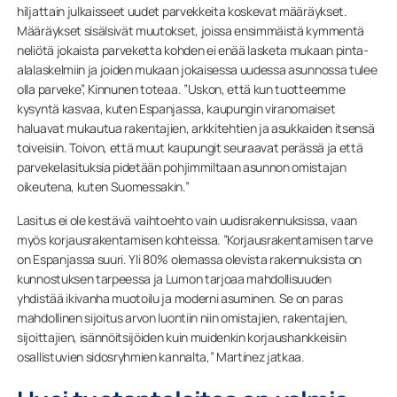
hiljattain julkaisseet uudet parvekkeita koskevat määräykset.
Määräykset sisälsivät muutokset, joissa ensimmäistä kymmentä
neliötä jokaista parveketta kohden ei enää lasketa mukaan pinta-
alalaskelmiin ja joiden mukaan jokaisessa uudessa asunnossa tulee
olla parveke”, Kinnunen toteaa. ”Uskon, että kun tuotteemme
kysyntä kasvaa, kuten Espanjassa, kaupungin viranomaiset
haluavat mukautua rakentajien, arkkitehtien ja asukkaiden itsensä
toiveisiin. Toivon, että muut kaupungit seuraavat perässä ja että
parvekelasituksia pidetään pohjimmiltaan asunnon omistajan
oikeutena, kuten Suomessakin.”
Lasitus ei ole kestävä vaihtoehto vain uudisrakennuksissa, vaan
myös korjausrakentamisen kohteissa. ”Korjausrakentamisen tarve
on Espanjassa suuri. Yli 80% olemassa olevista rakennuksista on
kunnostuksen tarpeessa ja Lumon tarjoaa mahdollisuuden
yhdistää ikivanha muotoilu ja moderni asuminen. Se on paras
mahdollinen sijoitus arvon luontiin niin omistajien, rakentajien,
sijoittajien, isännöitsijöiden kuin muidenkin korjaushankkeisiin
osallistuvien sidosryhmien kannalta,” Martínez jatkaa.