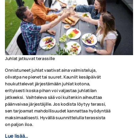
Juhlat jatkuvat terassille
Onnistuneet juhlat vaativat aina valmisteluja,
olivatpa ne pienet tai suuret. Kauniit kesäpäivät
houkuttelevat järjestämään juhlat kotona,
erityisesti koska pihan voi valjastaa juhlatilan
jatkeeksi. Vaihteleva sää voi kuitenkin aiheuttaa
päänvaivaa järjestäjille. Jos kodista löytyy terassi,
sen tarjoamat mahdollisuudet kannattaa hyödyntää
maksimaalisesti. Hyvällä suunnittelulla terassista
on paljon iloa.
Lue lisää…