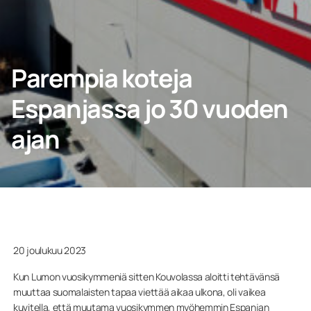
Kotiin
Parempia koteja
Espanjassa jo 30 vuoden
Ammattilaisille
ajan
20 joulukuu 2023
Kun Lumon vuosikymmeniä sitten Kouvolassa aloitti tehtävänsä
muuttaa suomalaisten tapaa viettää aikaa ulkona, oli vaikea
kuvitella, että muutama vuosikymmen myöhemmin Espanjan