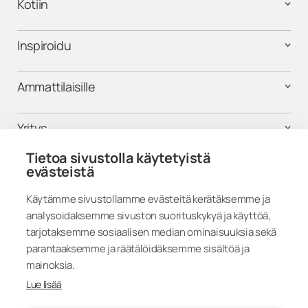
Kotiin
Inspiroidu
Ammattilaisille
Yritys
Tietoa sivustolla käytetyistä
Tuki
evästeistä
Käytämme sivustollamme evästeitä kerätäksemme ja
analysoidaksemme sivuston suorituskykyä ja käyttöä,
Seuraa meitä
tarjotaksemme sosiaalisen median ominaisuuksia sekä
parantaaksemme ja räätälöidäksemme sisältöä ja
mainoksia.
Lue lisää