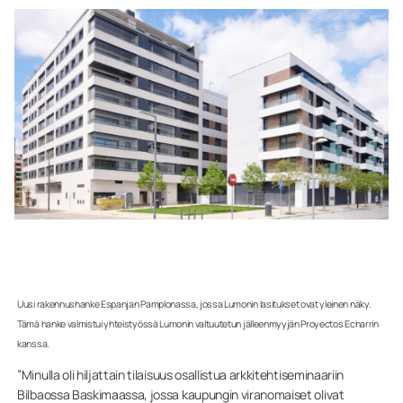
Uusi rakennushanke Espanjan Pamplonassa, jossa Lumonin lasitukset ovat yleinen näky.
Tämä hanke valmistui yhteistyössä Lumonin valtuutetun jälleenmyyjän Proyectos Echarrin
kanssa.
”Minulla oli hiljattain tilaisuus osallistua arkkitehtiseminaariin
Bilbaossa Baskimaassa, jossa kaupungin viranomaiset olivat