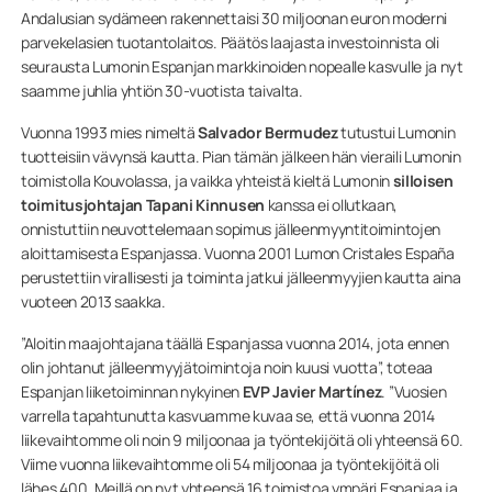
Andalusian sydämeen rakennettaisi 30 miljoonan euron moderni
parvekelasien tuotantolaitos. Päätös laajasta investoinnista oli
seurausta Lumonin Espanjan markkinoiden nopealle kasvulle ja nyt
saamme juhlia yhtiön 30-vuotista taivalta.
Vuonna 1993 mies nimeltä
Salvador Bermudez
tutustui Lumonin
tuotteisiin vävynsä kautta. Pian tämän jälkeen hän vieraili Lumonin
toimistolla Kouvolassa, ja vaikka yhteistä kieltä Lumonin
silloisen
toimitusjohtajan Tapani Kinnusen
kanssa ei ollutkaan,
onnistuttiin neuvottelemaan sopimus jälleenmyyntitoimintojen
aloittamisesta Espanjassa. Vuonna 2001 Lumon Cristales España
perustettiin virallisesti ja toiminta jatkui jälleenmyyjien kautta aina
vuoteen 2013 saakka.
”Aloitin maajohtajana täällä Espanjassa vuonna 2014, jota ennen
olin johtanut jälleenmyyjätoimintoja noin kuusi vuotta”, toteaa
Espanjan liiketoiminnan nykyinen
EVP Javier Martínez
. ”Vuosien
varrella tapahtunutta kasvuamme kuvaa se, että vuonna 2014
liikevaihtomme oli noin 9 miljoonaa ja työntekijöitä oli yhteensä 60.
Viime vuonna liikevaihtomme oli 54 miljoonaa ja työntekijöitä oli
lähes 400. Meillä on nyt yhteensä 16 toimistoa ympäri Espanjaa ja