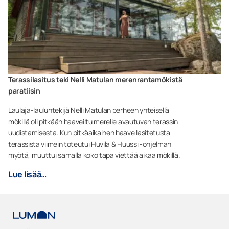
Terassilasitus teki Nelli Matulan merenrantamökistä
paratiisin
Laulaja-lauluntekijä Nelli Matulan perheen yhteisellä
mökillä oli pitkään haaveiltu merelle avautuvan terassin
uudistamisesta. Kun pitkäaikainen haave lasitetusta
terassista viimein toteutui Huvila & Huussi -ohjelman
myötä, muuttui samalla koko tapa viettää aikaa mökillä.
Lue lisää…