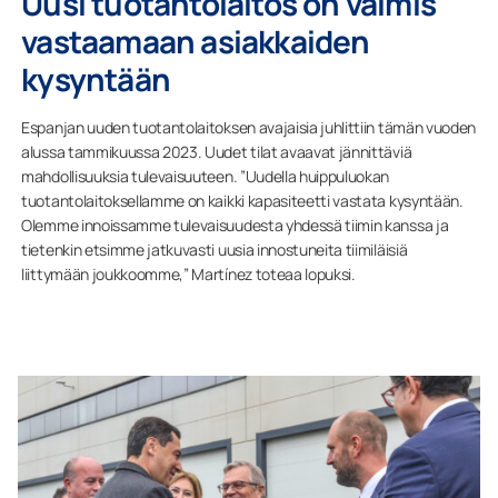
Uusi tuotantolaitos on valmis
vastaamaan asiakkaiden
kysyntään
Espanjan uuden tuotantolaitoksen avajaisia juhlittiin tämän vuoden
alussa tammikuussa 2023. Uudet tilat avaavat jännittäviä
mahdollisuuksia tulevaisuuteen. ”Uudella huippuluokan
tuotantolaitoksellamme on kaikki kapasiteetti vastata kysyntään.
Olemme innoissamme tulevaisuudesta yhdessä tiimin kanssa ja
tietenkin etsimme jatkuvasti uusia innostuneita tiimiläisiä
liittymään joukkoomme,” Martínez toteaa lopuksi.