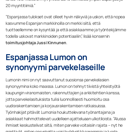
20 myyntitiimiä.”
”Espanjassa tulokset ovat olleet hyvin näkyviä ja uskon, että nopea
kasvumme Espanjan markkinoilla on merkki siitä, että
tuotteellemme on kysyntää ja että asiakkaamme ja työntekijämme
todella uskovat markkinoiden potentiaaliin”, lisää konsernin
toimitusjohtaja Jussi Kinnunen
.
Espanjassa Lumon on
synonyymi parvekelaseille
Lumonin nimi on nyt saavuttanut suosionsa parvekelasien
synonyymina koko maassa. Lumon on tehnyt tiivistä yhteistyötä
kaupungin viranomaisten, rakennuttajien ja arkkitehtien kanssa,
jotta parvekelasituksista tulisi luonnollisesti huomioitu osa
uudisrakentamisen ja korjausrakentamisen ratkaisuissa.
Työnhakijat pitävät Lumonia houkuttelevana työnantajana ja
asiakkaat hahmottelevat uudelleen ajatteluaan ulkotiloista. ”Alussa
ihmiset keskustelivat siitä, miten parveke voitaisiin rajata – nyt he
miettivät, miten parveketta voisi hyödyntää paremmin ja luoda