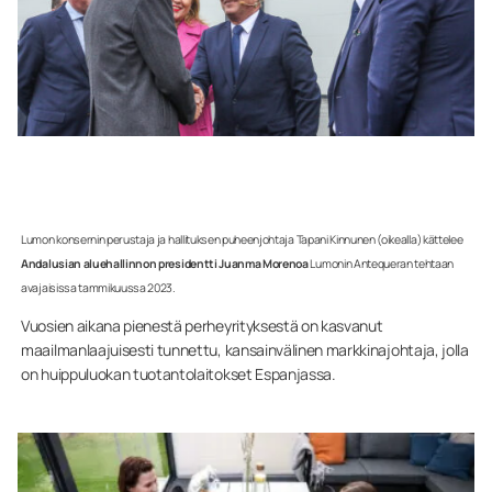
Lumon konsernin perustaja ja hallituksen puheenjohtaja Tapani Kinnunen (oikealla) kättelee
Andalusian aluehallinnon presidentti Juanma Morenoa
Lumonin Antequeran tehtaan
avajaisissa tammikuussa 2023.
Vuosien aikana pienestä perheyrityksestä on kasvanut
maailmanlaajuisesti tunnettu, kansainvälinen markkinajohtaja, jolla
on huippuluokan tuotantolaitokset Espanjassa.