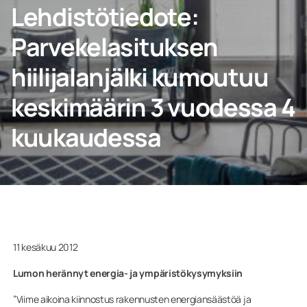
Lehdistötiedote:
Parvekelasituksen
Kotiin
hiilijalanjälki kumoutuu
keskimäärin 3 vuodessa 4
Ammattilaisille
kuukaudessa
11 kesäkuu 2012
Lumon herännyt energia- ja ympäristökysymyksiin
”Viime aikoina kiinnostus rakennusten energiansäästöä ja