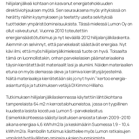
hiilijalanjälkeä kohtaan on kasvanut energiatehokkuuden
direktiiviohjauksen myötä. Sen seurauksena myös yrityksissä on
herätty näihin kysymykseen ja teetetty useita selvityksiä
tuotteiden ympäristöominaisuuksista. Tässä mielessä Lumon Oy on
ollut valveutunut. Vuonna 2010 toteutettiin
energiansäästötutkimus ja nyt keväällä 2012 hiilijalanjälkilaskenta.
Aiemmin on selvinnyt, että parvekelasit säästävät energiaa. Nyt
kävi ilmi, että myös hiilijalanjälkimielessä tuote on hyvä. Toisaalta
tämä on luonnollistakin, onhan parvekelasien päämateriaaleina
täysin kierrätettävät materiaalit lasi ja alumiini. Näiden materiaalien
etuna on myös olemassa oleva ja toimiva kierrätysjärjestelmä.
Näitä materiaaleja kierrätetään siis jo nyt hyvin.” kertoo energia-
asiantuntija ja tutkimuksen vetäjä DI Kimmo Hilliaho.
Tutkimuksen hiilijalanjälkilaskennassa käytettiin lähtökohtana
tamperelaista 64 m2:n kerrostalohuoneistoa, jossa on tyypillinen
kuudesta lasista koostuva Lumon 5 -parvekelasitus.
Esimerkkikohteessa säästyi lasituksen ansiosta talven 2009–2010
aikana energiaa 4,6 kWh/m2/a ja keskimäärin Suomessa 1,9 – 10,4
kWh/m2/a. Rambollin tutkimus käsittelee myös Lumon ratkaisujen
ympäristöystävällisten ominaisuuksien huomioimista