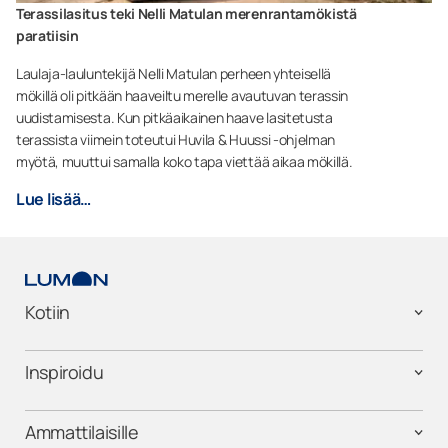
Terassilasitus teki Nelli Matulan merenrantamökistä
paratiisin
Laulaja-lauluntekijä Nelli Matulan perheen yhteisellä
mökillä oli pitkään haaveiltu merelle avautuvan terassin
uudistamisesta. Kun pitkäaikainen haave lasitetusta
terassista viimein toteutui Huvila & Huussi -ohjelman
myötä, muuttui samalla koko tapa viettää aikaa mökillä.
Lue lisää…
Kotiin
Inspiroidu
Ammattilaisille