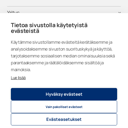
Yritys
Tietoa sivustolla käytetyistä
Tuki
evästeistä
Käytämme sivustollamme evästeitä kerätäksemme ja
analysoidaksemme sivuston suorituskykyä ja käyttöä,
Seuraa meitä
tarjotaksemme sosiaalisen median ominaisuuksia sekä
parantaaksemme ja räätälöidäksemme sisältöä ja
mainoksia.
Lue lisää
Finland
Hyväksy evästeet
Vain pakolliset evästeet
Tietosuojaseloste
© 2026
Lumon Group
Evästeasetukset
Evästeasetukset