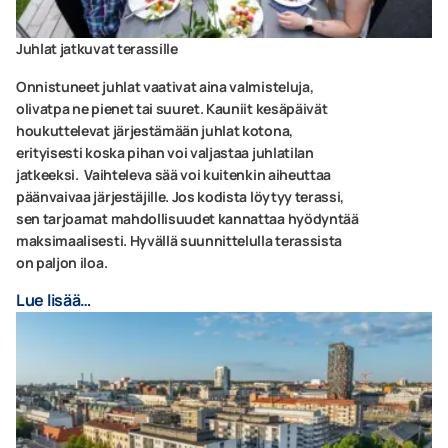
Juhlat jatkuvat terassille
Onnistuneet juhlat vaativat aina valmisteluja,
olivatpa ne pienet tai suuret. Kauniit kesäpäivät
houkuttelevat järjestämään juhlat kotona,
erityisesti koska pihan voi valjastaa juhlatilan
jatkeeksi. Vaihteleva sää voi kuitenkin aiheuttaa
päänvaivaa järjestäjille. Jos kodista löytyy terassi,
sen tarjoamat mahdollisuudet kannattaa hyödyntää
maksimaalisesti. Hyvällä suunnittelulla terassista
on paljon iloa.
Lue lisää…