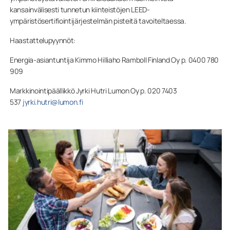
kansainvälisesti tunnetun kiinteistöjen LEED-
ympäristösertifiointijärjestelmän pisteitä tavoiteltaessa.
Haastattelupyynnöt:
Energia-asiantuntija Kimmo Hilliaho Ramboll Finland Oy p. 0400 780
909
Markkinointipäällikkö Jyrki Hutri Lumon Oy p. 020 7403
537
jyrki.hutri@lumon.fi