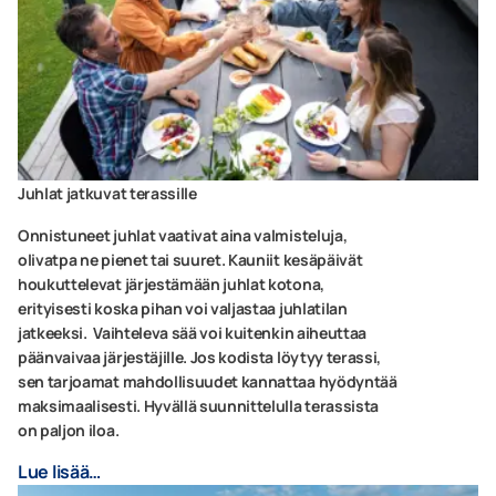
Juhlat jatkuvat terassille
Onnistuneet juhlat vaativat aina valmisteluja,
olivatpa ne pienet tai suuret. Kauniit kesäpäivät
houkuttelevat järjestämään juhlat kotona,
erityisesti koska pihan voi valjastaa juhlatilan
jatkeeksi. Vaihteleva sää voi kuitenkin aiheuttaa
päänvaivaa järjestäjille. Jos kodista löytyy terassi,
sen tarjoamat mahdollisuudet kannattaa hyödyntää
maksimaalisesti. Hyvällä suunnittelulla terassista
on paljon iloa.
Lue lisää…