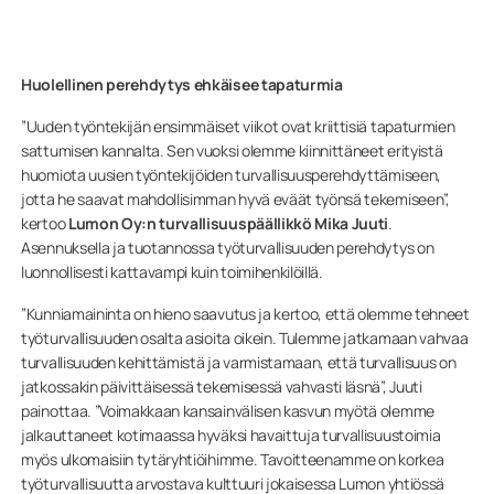
Huolellinen perehdytys ehkäisee tapaturmia
”Uuden työntekijän ensimmäiset viikot ovat kriittisiä tapaturmien
sattumisen kannalta. Sen vuoksi olemme kiinnittäneet erityistä
huomiota uusien työntekijöiden turvallisuusperehdyttämiseen,
jotta he saavat mahdollisimman hyvä eväät työnsä tekemiseen”,
kertoo
Lumon Oy:n turvallisuuspäällikkö Mika Juuti
.
Asennuksella ja tuotannossa työturvallisuuden perehdytys on
luonnollisesti kattavampi kuin toimihenkilöillä.
”Kunniamaininta on hieno saavutus ja kertoo, että olemme tehneet
työturvallisuuden osalta asioita oikein. Tulemme jatkamaan vahvaa
turvallisuuden kehittämistä ja varmistamaan, että turvallisuus on
jatkossakin päivittäisessä tekemisessä vahvasti läsnä”, Juuti
painottaa. ”Voimakkaan kansainvälisen kasvun myötä olemme
jalkauttaneet kotimaassa hyväksi havaittuja turvallisuustoimia
myös ulkomaisiin tytäryhtiöihimme. Tavoitteenamme on korkea
työturvallisuutta arvostava kulttuuri jokaisessa Lumon yhtiössä