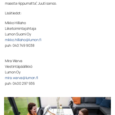
maasta riippumatta”, Juuti sanoo.
Lisätiedot:
Mikko Hilliaho
Liiketoimintajohtaja
Lumon Suomi Oy
mikko.hilliaho@lumon.fi
puh: 040 749 9038
Mira Warva
Viestintäpäällikkö
Lumon Oy
mira.warva@lumon.fi
puh: 0400 297 936