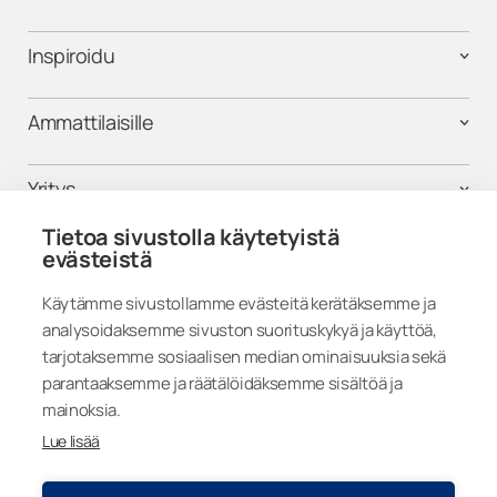
Inspiroidu
Ammattilaisille
Yritys
Tietoa sivustolla käytetyistä
Tuki
evästeistä
Käytämme sivustollamme evästeitä kerätäksemme ja
analysoidaksemme sivuston suorituskykyä ja käyttöä,
Seuraa meitä
tarjotaksemme sosiaalisen median ominaisuuksia sekä
parantaaksemme ja räätälöidäksemme sisältöä ja
mainoksia.
Lue lisää
Finland