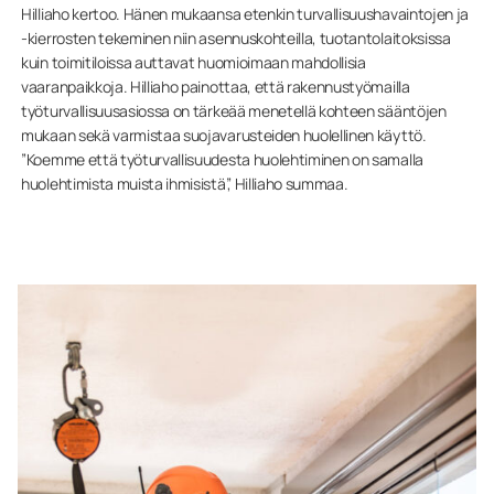
Hilliaho kertoo. Hänen mukaansa etenkin turvallisuushavaintojen ja
-kierrosten tekeminen niin asennuskohteilla, tuotantolaitoksissa
kuin toimitiloissa auttavat huomioimaan mahdollisia
vaaranpaikkoja. Hilliaho painottaa, että rakennustyömailla
työturvallisuusasiossa on tärkeää menetellä kohteen sääntöjen
mukaan sekä varmistaa suojavarusteiden huolellinen käyttö.
”Koemme että työturvallisuudesta huolehtiminen on samalla
huolehtimista muista ihmisistä”, Hilliaho summaa.