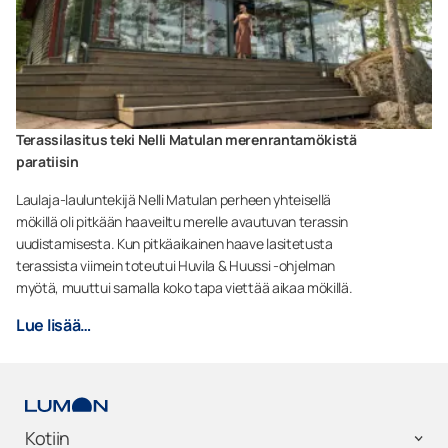
Terassilasitus teki Nelli Matulan merenrantamökistä
paratiisin
Laulaja-lauluntekijä Nelli Matulan perheen yhteisellä
mökillä oli pitkään haaveiltu merelle avautuvan terassin
uudistamisesta. Kun pitkäaikainen haave lasitetusta
terassista viimein toteutui Huvila & Huussi -ohjelman
myötä, muuttui samalla koko tapa viettää aikaa mökillä.
Lue lisää…
Kotiin