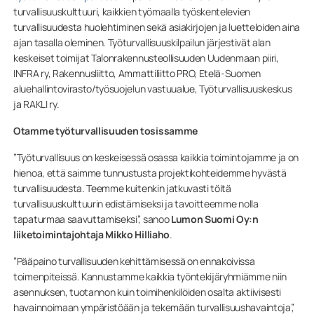
turvallisuuskulttuuri, kaikkien työmaalla työskentelevien
turvallisuudesta huolehtiminen sekä asiakirjojen ja luetteloiden aina
ajan tasalla oleminen. Työturvallisuuskilpailun järjestivät alan
keskeiset toimijat Talonrakennusteollisuuden Uudenmaan piiri,
INFRA ry, Rakennusliitto, Ammattiliitto PRO, Etelä-Suomen
aluehallintovirasto/työsuojelun vastuualue, Työturvallisuuskeskus
ja RAKLI ry.
Otamme työturvallisuuden tosissamme
”Työturvallisuus on keskeisessä osassa kaikkia toimintojamme ja on
hienoa, että saimme tunnustusta projektikohteidemme hyvästä
turvallisuudesta. Teemme kuitenkin jatkuvasti töitä
turvallisuuskulttuurin edistämiseksi ja tavoitteemme nolla
tapaturmaa saavuttamiseksi”, sanoo
Lumon Suomi Oy:n
liiketoimintajohtaja Mikko Hilliaho
.
”Pääpaino turvallisuuden kehittämisessä on ennakoivissa
toimenpiteissä. Kannustamme kaikkia työntekijäryhmiämme niin
asennuksen, tuotannon kuin toimihenkilöiden osalta aktiivisesti
havainnoimaan ympäristöään ja tekemään turvallisuushavaintoja”,