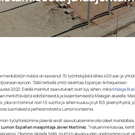
 henkilöstön määrä on kasvanut 70 työntekijästä lähes 400:aan ja yhtiö
miljoonaan euroon. Tällä hetkellä yhtiö rakentaa Espanjan Antequeraan
ussa 2022. Edellä mainitut saavutukset ovat syy siihen, miksi
Malaga Bus
nnan merkittävästä edistämisestä ja laajentamisesta Malagan alueella. Ma
 joka on toiminut noin 1,5 vuotta ja siihen kuuluu jo yli 100 jäsenyritystä, j
n osa suomalaista perheomisteista Lumon konsernia.
 Lumon-työyhteisömme jäseniä eivät saavutuksemme olisi olleet mahdollisia,
ä
Lumon Españan maajohtaja Javier Martínez
. ”Haluamme kasvaa, kehit
lagassa. Olemme oikealla tiellä, mutta tulevaisuuden unelmamme ovat vie