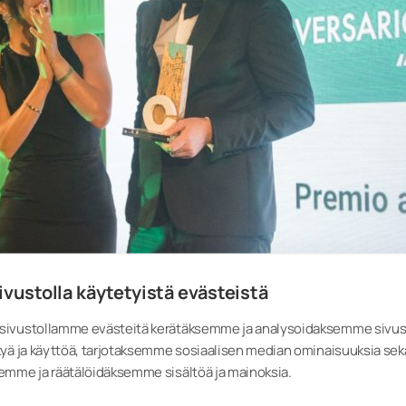
ivustolla käytetyistä evästeistä
ivustollamme evästeitä kerätäksemme ja analysoidaksemme sivu
yä ja käyttöä, tarjotaksemme sosiaalisen median ominaisuuksia sek
emme ja räätälöidäksemme sisältöä ja mainoksia.
mintaamme on
30 miljoonan euron investointi uuteen ja moderniin