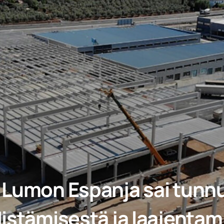
 Lumon Espanja sai tunn
distämisestä ja laajenta