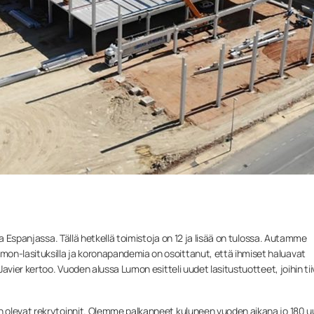
oa Espanjassa. Tällä hetkellä toimistoja on 12 ja lisää on tulossa. Autamme
n-lasituksilla ja koronapandemia on osoittanut, että ihmiset haluavat
avier kertoo. Vuoden alussa Lumon esitteli uudet lasitustuotteet, joihin tii
 olevat rekrytoinnit. Olemme palkanneet kuluneen vuoden aikana jo 180 u