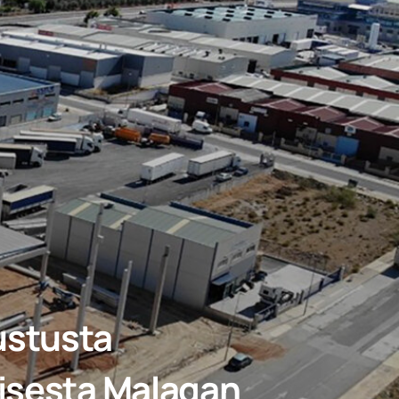
ustusta
misesta Malagan