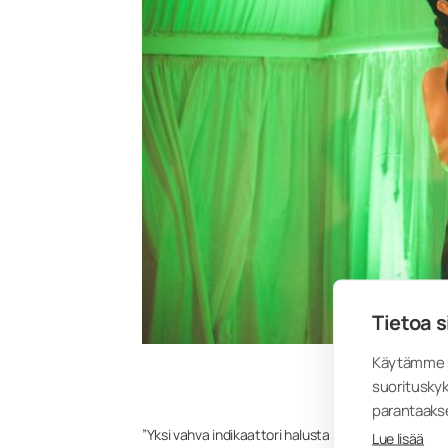
Tietoa s
Käytämme s
suorituskyk
parantaaks
”Yksi vahva indikaattori halusta kehittää liiketoi
Lue lisää