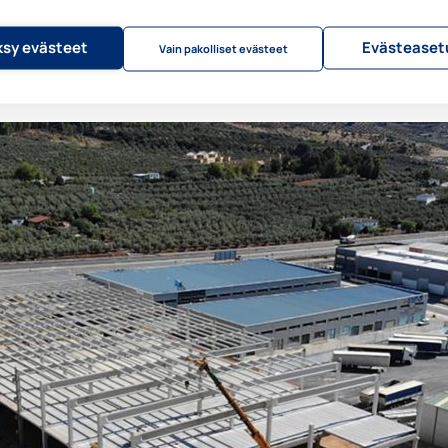
llaan käynnissä ja tehtaan on tavoitteena valmistua ensi vuoden maalisku
vier toteaa.
sy evästeet
Evästeaset
Vain pakolliset evästeet