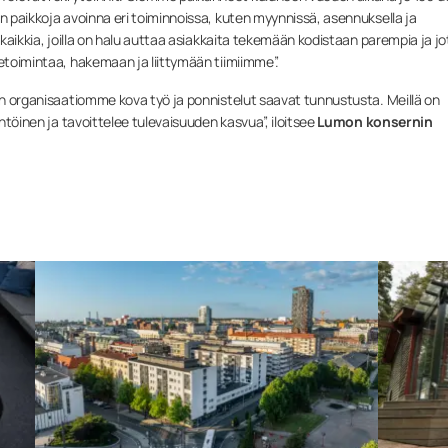
on paikkoja avoinna eri toiminnoissa, kuten myynnissä, asennuksella ja
n kaikkia, joilla on halu auttaa asiakkaita tekemään kodistaan parempia ja j
ketoimintaa, hakemaan ja liittymään tiimiimme”.
sen organisaatiomme kova työ ja ponnistelut saavat tunnustusta. Meillä on
ähtöinen ja tavoittelee tulevaisuuden kasvua”, iloitsee
Lumon konsernin