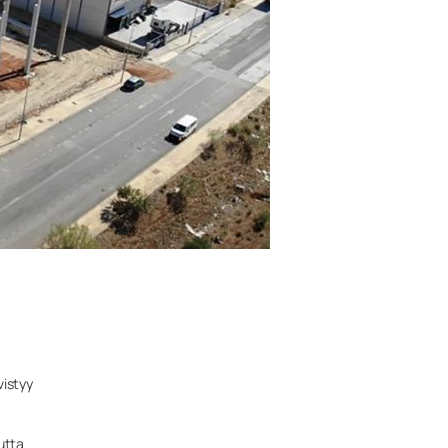
vistyy
utta