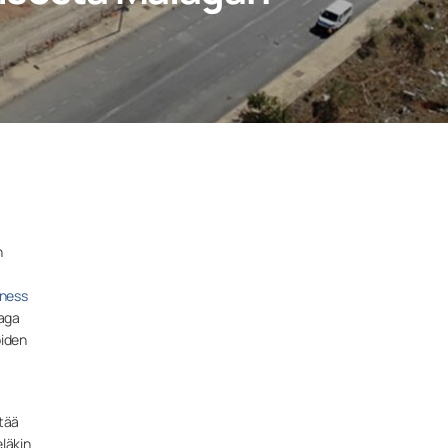
n
iness
laga
oiden
tää
läkin