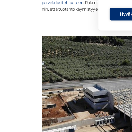
parvekelasitehtaaseen
. Rakennustyöt ovat parhai
niin, että tuotanto käynnistyy elokuussa 2022″, Ja
Hyväk