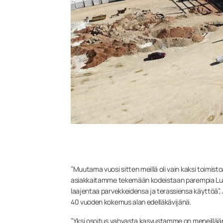
”Muutama vuosi sitten meillä oli vain kaksi toimist
asiakkaitamme tekemään kodeistaan parempia Lumo
laajentaa parvekkeidensa ja terassiensa käyttöä”, J
40 vuoden kokemus alan edelläkävijänä.
”Yksi osoitus vahvasta kasvustamme on meneillään