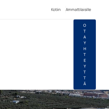
Kotiin
Ammattilaisille
O
T
A
Y
H
T
E
Y
T
T
Ä