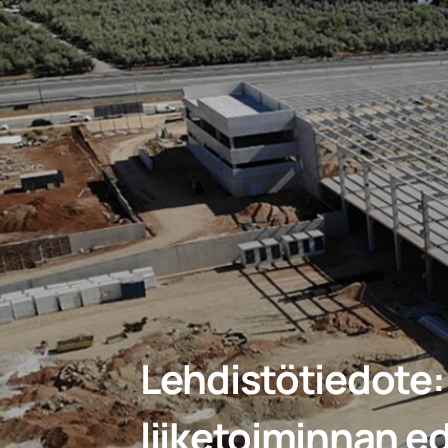
Lehdistötiedote:
liiketoiminnan e