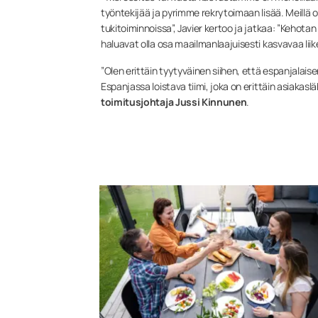
työntekijää ja pyrimme rekrytoimaan lisää. Meillä 
tukitoiminnoissa”, Javier kertoo ja jatkaa: ”Kehota
haluavat olla osa maailmanlaajuisesti kasvavaa lii
”Olen erittäin tyytyväinen siihen, että espanjalai
Espanjassa loistava tiimi, joka on erittäin asiakasl
toimitusjohtaja Jussi Kinnunen
.