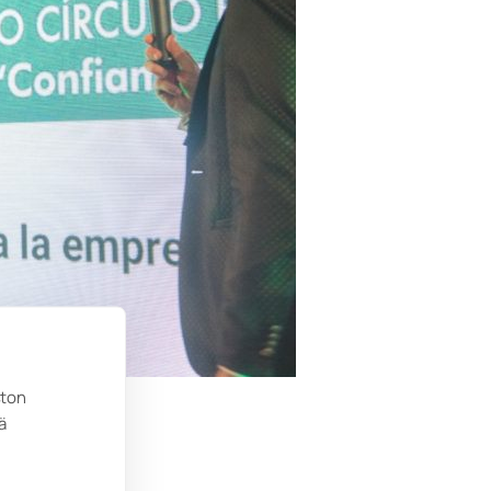
ston
ä