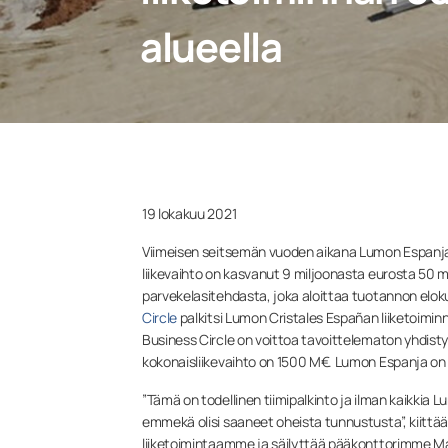
alueella
19 lokakuu 2021
Viimeisen seitsemän vuoden aikana Lumon Espanjan
liikevaihto on kasvanut 9 miljoonasta eurosta 50 
parvekelasitehdasta, joka aloittaa tuotannon eloku
Circle
palkitsi Lumon Cristales Españan liiketoimi
Business Circle on voittoa tavoittelematon yhdistys,
kokonaisliikevaihto on 1500 M€. Lumon Espanja o
”Tämä on todellinen tiimipalkinto ja ilman kaikkia
emmekä olisi saaneet oheista tunnustusta”, kiittä
liiketoimintaamme ja säilyttää pääkonttorimme Ma