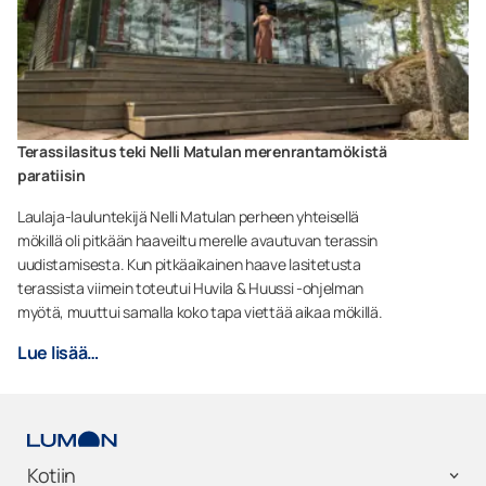
Terassilasitus teki Nelli Matulan merenrantamökistä
paratiisin
Laulaja-lauluntekijä Nelli Matulan perheen yhteisellä
mökillä oli pitkään haaveiltu merelle avautuvan terassin
uudistamisesta. Kun pitkäaikainen haave lasitetusta
terassista viimein toteutui Huvila & Huussi -ohjelman
myötä, muuttui samalla koko tapa viettää aikaa mökillä.
Lue lisää…
Kotiin