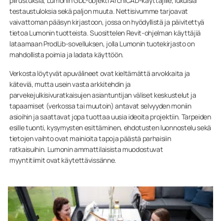
piirustuksia, Lumonin GDL-objekti ArchiCAD-käyttäjille, lukuisia
testaustuloksia sekä paljon muuta. Nettisivumme tarjoavat
vaivattoman pääsyn kirjastoon, jossa on hyödyllistä ja päivitettyä
tietoa Lumonin tuotteista. Suosittelen Revit-ohjelman käyttäjiä
lataamaan ProdLib-sovelluksen, jolla Lumonin tuotekirjasto on
mahdollista poimia ja ladata käyttöön.
Verkosta löytyvät apuvälineet ovat kieltämättä arvokkaita ja
käteviä, mutta usein vasta arkkitehdin ja
parvekejulkisivuratkaisujen asiantuntijan väliset keskustelut ja
tapaamiset (verkossa tai muutoin) antavat selvyyden moniin
asioihin ja saattavat jopa tuottaa uusia ideoita projektiin. Tarpeiden
esille tuonti, kysymysten esittäminen, ehdotusten luonnostelu sekä
tietojen vaihto ovat mainioita tapoja päästä parhaisiin
ratkaisuihin. Lumonin ammattilaisista muodostuvat
myyntitiimit ovat käytettävissänne.