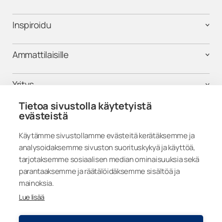
Inspiroidu
Ammattilaisille
Yritys
Tietoa sivustolla käytetyistä
Tuki
evästeistä
Käytämme sivustollamme evästeitä kerätäksemme ja
analysoidaksemme sivuston suorituskykyä ja käyttöä,
Seuraa meitä
tarjotaksemme sosiaalisen median ominaisuuksia sekä
parantaaksemme ja räätälöidäksemme sisältöä ja
mainoksia.
Lue lisää
Finland