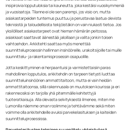
insipiroivia lopputuloksia tai kauneutta, joka kestäisi vuosikymmeniä
ja vuosisatoja. Tilanne ei ole sen parempi, jos visio on, mutta
asiakastarpeiden tuntemus puuttuu ja perustavaa laatua olevista
teknisistä ja taloudellisista tekijöistäkin on vain niukasti tietoa. Jos
yksilölliset asiakastarpeet ovat hieman hämärän peitossa,
asiakkaat saattavat äänestää jaloillaan ja valita jonkin toisen
vaihtoehdon. Arkkitehti saattaa myös menettää
suunnitteluprosessin hallinnan insinööreille, urakoitsijoille tai muille
suunnittelu- ja rakentamisprosessin osapuolille.
Jotta keskittyminen ei herpaantuisi ja varmistettaisiin paras
mahdollinen lopputulos, arkkitehdin on tarpeen tietysti luottaa
suunnitteluinsinöörien ammattitaitoon, mutta ei vain heidän
ammattitaitoonsa, sillä rakennusala on muutoksen kourissa ja eri
rakenneosiksi on tarjolla yhä pitemmälle kehitettyjä
tuoteratkaisuja. Alla olevasta selvityksestä ilmenee, miten me
Lumonilla näemme oman roolimme ja tehtävämme sekä miten
voimme olla arkkitehdeille avuksi parvekelasituksen ja kaiteiden
suunnitteluprosessissa.
Parvekelasitusten tekninen suunnittelu yhteistyössä