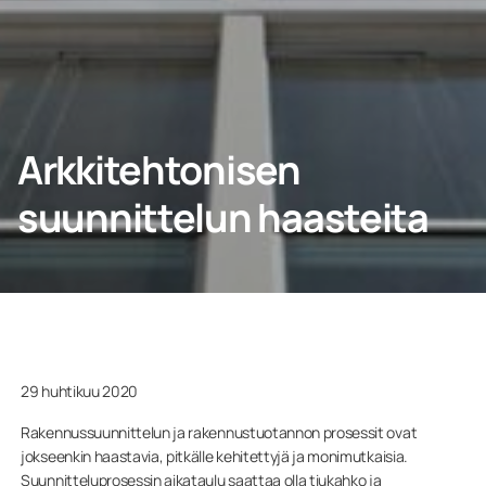
YHTEYDENOTTO
Arkkitehtonisen
Kotiin
suunnittelun haasteita
Yritys
29 huhtikuu 2020
Rakennussuunnittelun ja rakennustuotannon prosessit ovat
jokseenkin haastavia, pitkälle kehitettyjä ja monimutkaisia.
Suunnitteluprosessin aikataulu saattaa olla tiukahko ja