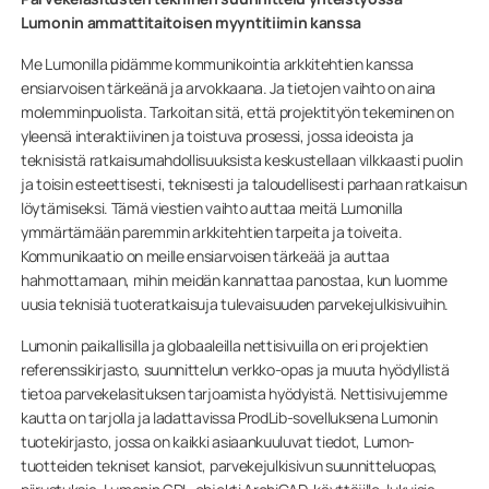
Lumonin ammattitaitoisen myyntitiimin kanssa
Me Lumonilla pidämme kommunikointia arkkitehtien kanssa
ensiarvoisen tärkeänä ja arvokkaana. Ja tietojen vaihto on aina
molemminpuolista. Tarkoitan sitä, että projektityön tekeminen on
yleensä interaktiivinen ja toistuva prosessi, jossa ideoista ja
teknisistä ratkaisumahdollisuuksista keskustellaan vilkkaasti puolin
ja toisin esteettisesti, teknisesti ja taloudellisesti parhaan ratkaisun
löytämiseksi. Tämä viestien vaihto auttaa meitä Lumonilla
ymmärtämään paremmin arkkitehtien tarpeita ja toiveita.
Kommunikaatio on meille ensiarvoisen tärkeää ja auttaa
hahmottamaan, mihin meidän kannattaa panostaa, kun luomme
uusia teknisiä tuoteratkaisuja tulevaisuuden parvekejulkisivuihin.
Lumonin paikallisilla ja globaaleilla nettisivuilla on eri projektien
referenssikirjasto, suunnittelun verkko-opas ja muuta hyödyllistä
tietoa parvekelasituksen tarjoamista hyödyistä. Nettisivujemme
kautta on tarjolla ja ladattavissa ProdLib-sovelluksena Lumonin
tuotekirjasto, jossa on kaikki asiaankuuluvat tiedot, Lumon-
tuotteiden tekniset kansiot, parvekejulkisivun suunnitteluopas,