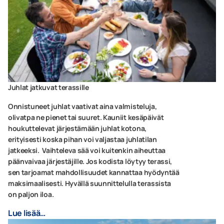
Juhlat jatkuvat terassille
Onnistuneet juhlat vaativat aina valmisteluja,
olivatpa ne pienet tai suuret. Kauniit kesäpäivät
houkuttelevat järjestämään juhlat kotona,
erityisesti koska pihan voi valjastaa juhlatilan
jatkeeksi. Vaihteleva sää voi kuitenkin aiheuttaa
päänvaivaa järjestäjille. Jos kodista löytyy terassi,
sen tarjoamat mahdollisuudet kannattaa hyödyntää
maksimaalisesti. Hyvällä suunnittelulla terassista
on paljon iloa.
Lue lisää…