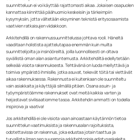
suunnitteluun ei voi käyttää rajattomasti aikaa. Jokaisen osapuolen
kannattaa kiinnittää päähuomio keskeisiin ja tärkeimpiin
kysymyksiin, jotta vältetään eksyminen teknistä eritysosaamista
vaativien ratkaisujen viidakkoon.
Arkkitehdillä on rakennussuunnittelussa johtava rooli. Häneltä
vaaditaan holistista ajattelutapaa enemmän kuin muilta
suunnittelijoilta ja insinööreiltä, joilla luonnollisesti on oltava
syvällistä oman alan asiantuntemusta. Arkkitehdiltä edellytetään
selkeää visiota rakennuksesta. Tehtävänä on luoda miellyttävä ja
toimiva ympäristö ihmisille, jotka asuvat, tekevät töitä tai viettävät
aikaa rakennuksessa. Rakennusta ei kuitenkaan ole suunniteltu
vain asiakkaita ja käyttäjiä silmällä pitäen. Osana asuin- ja
työympäristöämme rakennukset ovat meitä kaikkia varten ja
heijastavat sivilisaatiomme tasoa. Arkkitehdin ammatti on todella
inspiroiva ja vaativa!
Jos arkkitehdillä ei ole visiota vaan ainoastaan käytännön tietoa
suunnittelun vaatimuksista ja rakennusalan rajoituksista,
odotettavissa on rakennus, joka edustaa jotain taattua ja
turvallista ilman sen suurempia arkkitehtonisia edistysaskeleita,