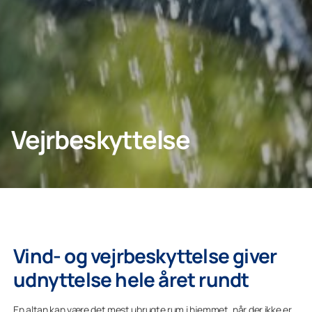
KONTAKT OS
Privat
Vejrbeskyttelse
Lumon
Vind- og vejrbeskyttelse giver
udnyttelse hele året rundt
En altan kan være det mest ubrugte rum i hjemmet, når der ikke er