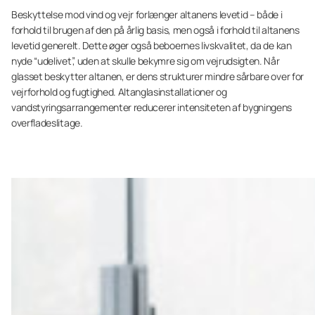
Beskyttelse mod vind og vejr forlænger altanens levetid – både i
forhold til brugen af den på årlig basis, men også i forhold til altanens
levetid generelt. Dette øger også beboernes livskvalitet, da de kan
nyde “udelivet”, uden at skulle bekymre sig om vejrudsigten. Når
glasset beskytter altanen, er dens strukturer mindre sårbare over for
vejrforhold og fugtighed. Altanglasinstallationer og
vandstyringsarrangementer reducerer intensiteten af bygningens
overfladeslitage.