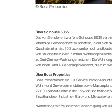
© Bosa Properties
Über Solhouse 6035
Das von Gensler entworfene Solhouse 6035 verbind
lebendige Gemeinschaft zu schaffen, in der sich 
Quadratmetern ist 50 Stockwerke hoch und beste
von Studios bis zu Vier-Zimmer-Wohnungen reichen
zu Drei-Zimmer-Wohnungen reichen. Die Wohnunge
von Innen- und Außenanlagen ergänzt, die zum Wo
Über Bosa Properties
Bosa Properties ist ein Full-Service-Immobilienun
Wohn- und Gewerbeimmobilien sowie Masterplanu
22.000 gebaute oder in der Entwicklung befindlic
Einzelhandels-, Industrie-, Büro- und Mietobjekte
*Renderings mit freundlicher Genehmigung von © 