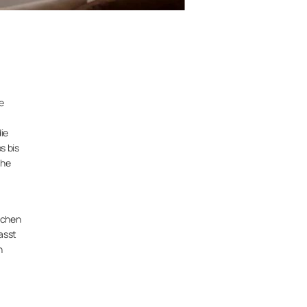
e
ie
s bis
ihe
ichen
asst
n