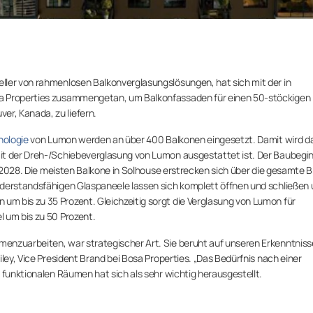
ller von rahmenlosen Balkonverglasungslösungen, hat sich mit der in
sa Properties zusammengetan, um Balkonfassaden für einen 50-stöckigen
r, Kanada, zu liefern.
nologie
von Lumon werden an über 400 Balkonen eingesetzt. Damit wird d
it der Dreh-/Schiebeverglasung von Lumon ausgestattet ist. Der Baubegin
ür 2028. Die meisten Balkone in Solhouse erstrecken sich über die gesamte B
iderstandsfähigen Glaspaneele lassen sich komplett öffnen und schließen
m bis zu 35 Prozent. Gleichzeitig sorgt die Verglasung von Lumon für
 um bis zu 50 Prozent.
enzuarbeiten, war strategischer Art. Sie beruht auf unseren Erkenntnis
ley, Vice President Brand bei Bosa Properties. „Das Bedürfnis nach einer
 funktionalen Räumen hat sich als sehr wichtig herausgestellt.