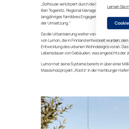
„Solhouse verkörpert durch die Integration der i
Lernen Sie 
Ben Togeretz, Regional Manager bei Lumon Canada.
langjähriges familiäres Engagement für Kundenver
Cookie
der Umsetzung.“
Da die Urbanisierung weiter voranschreitet und i
von Lumon, die in Finnland entwickelt wurden, den
Entwicklung des urbanen Wohndesigns voran. Das 
Lebensdauer von Gebäuden, was angesichts der zu
Lumon hat seine Systeme bereits in über einer Mi
Massivholzprojekt „Roots“ in der Hamburger Hafen