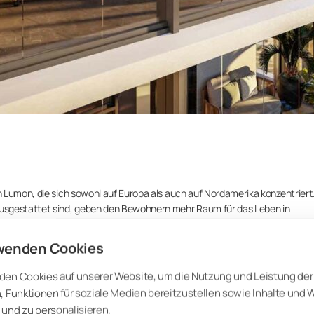
 Lumon, die sich sowohl auf Europa als auch auf Nordamerika konzentriert
usgestattet sind, geben den Bewohnern mehr Raum für das Leben in
für Energieeinsparungen und Lärmreduzierung. Alle unsere Verglasungslö
land, in Malaga, Spanien, oder in Ontario, Kanada, geplant und hergestellt
wenden Cookies
den Cookies auf unserer Website, um die Nutzung und Leistung der
n ein neues Bausegment ein – 50-stöckige Hochhäuser“, so Kinnunen weiter.
, Funktionen für soziale Medien bereitzustellen sowie Inhalte und
und zu personalisieren.