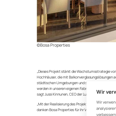
©Bosa Properties
„Dieses Projekt stärkt die Wachstumsstrategie von
Hochhäuser, die mit Balkonverglasungslösungen a
städtischen Umgebungen und sorgen gleichzeitig 
werden in unseren eigenen Fabriken in Kouvola, Finn
Wir ver
sagt Jussi Kinnunen, CEO der Lumon-Gruppe.
Wir verwen
„Mit der Realisierung des Projekts steigt Lumon i
analysieren
danken Bosa Properties für ihr Vertrauen.“
verbessern 