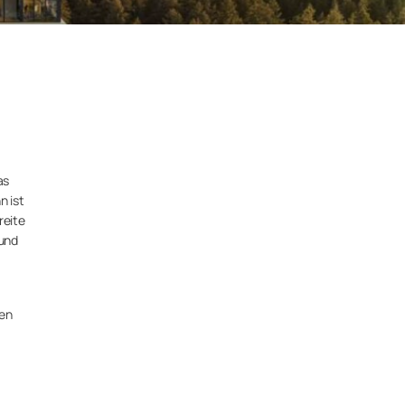
as
n ist
reite
 und
sen