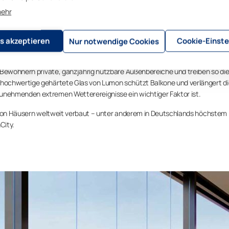
nnovativen Balkonverglasungslösungen von Lumon das Wohnen im Freien“, m
mehr
 „Wir freuen uns, mit Bosa Properties zusammenzuarbeiten, mit denen wi
trauen, Qualität und Handwerkskunst teilen, und wir freuen uns auf den B
s akzeptieren
Cookie-Einste
Nur notwendige Cookies
mmer mehr Menschen in Hochhäusern leben, bieten die innovativen Lösung
 Bewohnern private, ganzjährig nutzbare Außenbereiche und treiben so di
hochwertige gehärtete Glas von Lumon schützt Balkone und verlängert di
nehmenden extremen Wetterereignisse ein wichtiger Faktor ist.
llion Häusern weltweit verbaut – unter anderem in Deutschlands höchstem
City.