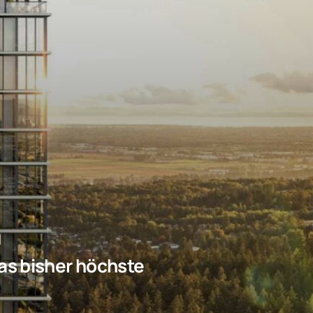
n
as bisher höchste