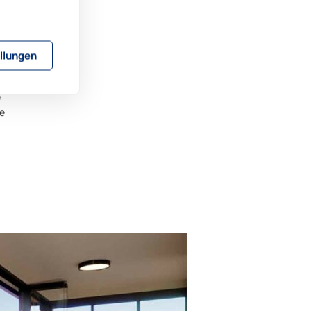
eint
r ein
eginn
llungen
en
e
e