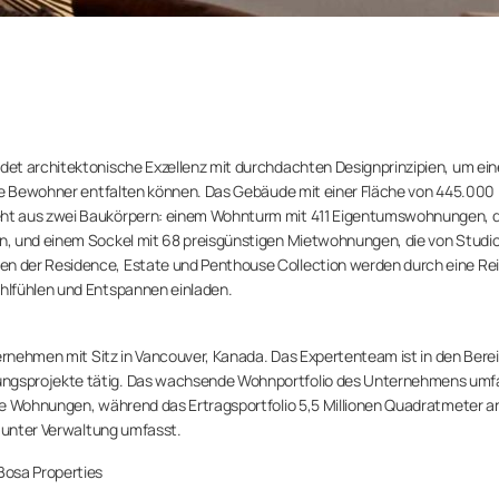
et architektonische Exzellenz mit durchdachten Designprinzipien, um ein
die Bewohner entfalten können. Das Gebäude mit einer Fläche von 445.000
ht aus zwei Baukörpern: einem Wohnturm mit 411 Eigentumswohnungen, d
, und einem Sockel mit 68 preisgünstigen Mietwohnungen, die von Studio
n der Residence, Estate und Penthouse Collection werden durch eine Re
hlfühlen und Entspannen einladen.
ternehmen mit Sitz in Vancouver, Kanada. Das Expertenteam ist in den Bere
ngsprojekte tätig. Das wachsende Wohnportfolio des Unternehmens umf
he Wohnungen, während das Ertragsportfolio 5,5 Millionen Quadratmeter a
n unter Verwaltung umfasst.
Bosa Properties