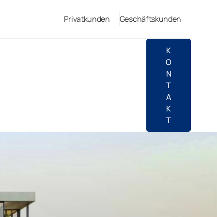
Privatkunden
Geschäftskunden
K
O
N
T
A
K
T