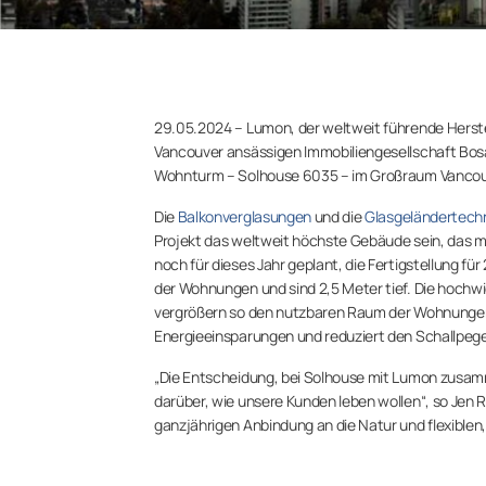
29.05.2024 – Lumon, der weltweit führende Herste
Vancouver ansässigen Immobiliengesellschaft Bo
Wohnturm – Solhouse 6035 – im Großraum Vancouve
Die
Balkonverglasungen
und die
Glasgeländertech
Projekt das weltweit höchste Gebäude sein, das m
noch für dieses Jahr geplant, die Fertigstellung f
der Wohnungen und sind 2,5 Meter tief. Die hochw
vergrößern so den nutzbaren Raum der Wohnungen u
Energieeinsparungen und reduziert den Schallpegel
„Die Entscheidung, bei Solhouse mit Lumon zusamm
darüber, wie unsere Kunden leben wollen“, so Jen Ri
ganzjährigen Anbindung an die Natur und flexiblen,