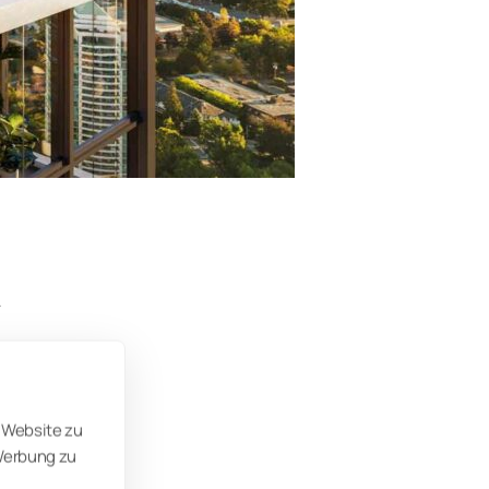
.
sungen
“,
 Website zu
 „Wir
 Werbung zu