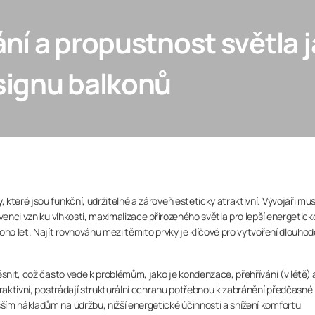
í a propustnost světla ja
signu balkonů
teré jsou funkční, udržitelné a zároveň esteticky atraktivní. Vývojáři musí
venci vzniku vlhkosti, maximalizace přirozeného světla pro lepší energetic
oho let. Najít rovnováhu mezi těmito prvky je klíčové pro vytvoření dlouho
ěsnit, což často vede k problémům, jako je kondenzace, přehřívání (v létě) 
traktivní, postrádají strukturální ochranu potřebnou k zabránění předčasné
ím nákladům na údržbu, nižší energetické účinnosti a snížení komfortu