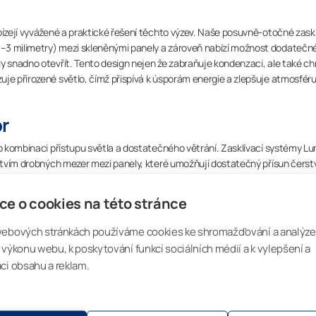
bízejí vyvážené a praktické řešení těchto výzev. Naše posuvně-otočné zask
1–3 milimetry) mezi skleněnými panely a zároveň nabízí možnost dodatečn
y snadno otevřít. Tento design nejen že zabraňuje kondenzaci, ale také ch
uje přirozené světlo, čímž přispívá k úsporám energie a zlepšuje atmosfér
or
pro kombinaci přístupu světla a dostatečného větrání. Zasklívací systémy L
nictvím drobných mezer mezi panely, které umožňují dostatečný přísun čers
během letních veder – lze panely snadno posunout a zajistit v otevřené polo
, pomáhají regulovat teplo a světlo, což z nich činí chytré řešení, které by m
ce o cookies na této stránce
webových stránkách používáme cookies ke shromažďování a analýze
 v disertační práci Ph.D. Kimma Hilliaha
„Energy Saving Potential and Interi
 výkonu webu, k poskytování funkcí sociálních médií a k vylepšení a
f
ci obsahu a reklam.
 průvan, ale zároveň neomezuje přirozené větrání, přináší řadu výho
u bez nutnosti manuálního zásahu