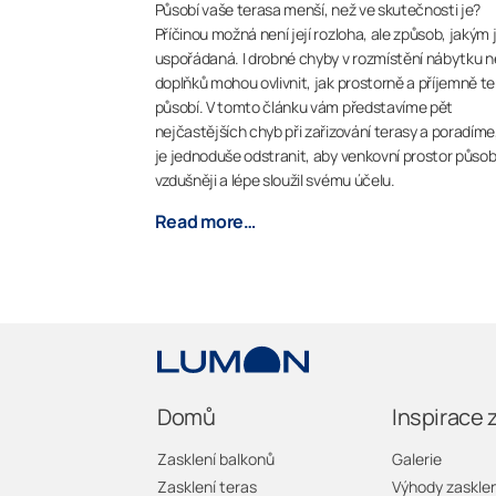
Působí vaše terasa menší, než ve skutečnosti je?
Příčinou možná není její rozloha, ale způsob, jakým 
uspořádaná. I drobné chyby v rozmístění nábytku 
doplňků mohou ovlivnit, jak prostorně a příjemně t
působí. V tomto článku vám představíme pět
nejčastějších chyb při zařizování terasy a poradíme,
je jednoduše odstranit, aby venkovní prostor působi
vzdušněji a lépe sloužil svému účelu.
Read more…
Domů
Inspirace 
Zasklení balkonů
Galerie
Zasklení teras
Výhody zasklen