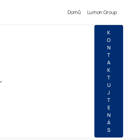
Domů
Lumon Group
K
O
N
T
A
K
T
U
J
T
E
N
Á
S