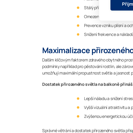
Přij
Stálý přísun čerstvého vz
Omezená kondenzace a mini
Prevence vzniku plísní a o
Snížení frekvence a náklad
Maximalizace přirozeného
Dalším klíčovým faktorem zdravého obytného prosto
podmínky například pro pěstování rostlin, ale zár
umožňují maximální propustnost světla a jasnost pr
Dostatek přirozeného světla na balkoně přináš
Lepší náladu a snížení stre
Vyšší vizuální atraktivitu a 
Zvýšenou energetickou účin
Správné větrání a dostatek přirozeného světla přisp