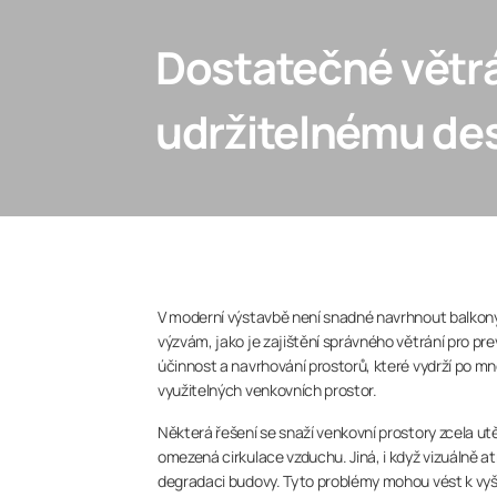
Dostatečné větrán
udržitelnému de
V moderní výstavbě není snadné navrhnout balkony, k
výzvám, jako je zajištění správného větrání pro pre
účinnost a navrhování prostorů, které vydrží po mn
využitelných venkovních prostor.
Některá řešení se snaží venkovní prostory zcela ut
omezená cirkulace vzduchu. Jiná, i když vizuálně a
degradaci budovy. Tyto problémy mohou vést k vyšš