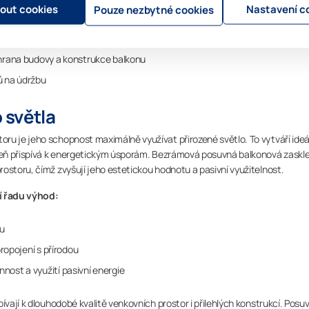
mout cookies
Nastavení c
Pouze nezbytné cookies
duchu
mální riziko zamlžování skel
chrana budovy a konstrukce balkonu
ů na údržbu
 světla
ru je jeho schopnost maximálně využívat přirozené světlo. To vytváří ideá
oveň přispívá k energetickým úsporám. Bezrámová posuvná balkonová zaskle
ostoru, čímž zvyšují jeho estetickou hodnotu a pasivní využitelnost.
í řadu výhod:
su
propojení s přírodou
nost a využití pasivní energie
ívají k dlouhodobé kvalitě venkovních prostor i přilehlých konstrukcí. Posu