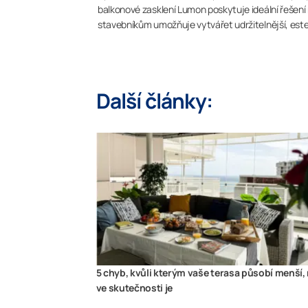
balkonové zasklení Lumon poskytuje ideální řešen
stavebníkům umožňuje vytvářet udržitelnější, estet
Další články:
5 chyb, kvůli kterým vaše terasa působí menší,
ve skutečnosti je