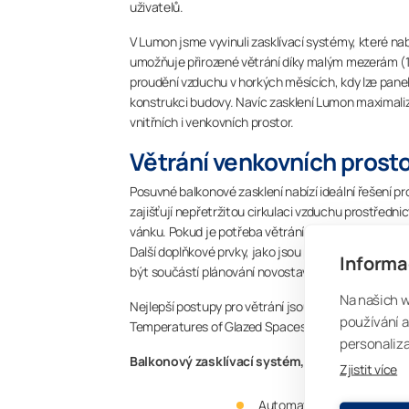
uživatelů.
V Lumon jsme vyvinuli zasklívací systémy, které na
umožňuje přirozené větrání díky malým mezerám (
proudění vzduchu v horkých měsících, kdy lze panel
konstrukci budovy. Navíc zasklení Lumon maximaliz
vnitřních i venkovních prostor.
Větrání venkovních prost
Posuvné balkonové zasklení nabízí ideální řešení 
zajišťují nepřetržitou cirkulaci vzduchu prostřed
vánku. Pokud je potřeba větrání zvýšit – například 
Další doplňkové prvky, jako jsou plissé žaluzie Visor
Informa
být součástí plánování novostaveb i rekonstrukcí.
Na našich 
Nejlepší postupy pro větrání jsou podrobně popsány
používání a
Temperatures of Glazed Spaces“
:
hilliaho_1480.pd
personaliza
Balkonový zasklívací systém, který neumožňuje
Zjistit více
Automatický přívod vzduch