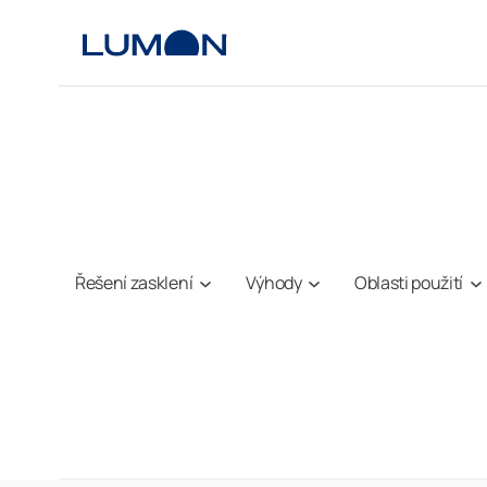
Přeskočit
na
obsah
Řešení zasklení
Výhody
Oblasti použití