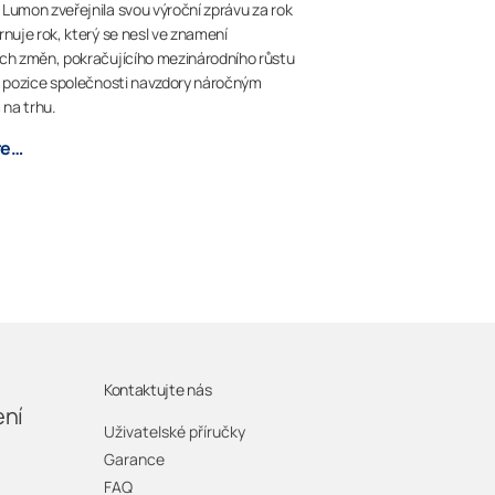
Lumon zveřejnila svou výroční zprávu za rok
rnuje rok, který se nesl ve znamení
ch změn, pokračujícího mezinárodního růstu
í pozice společnosti navzdory náročným
na trhu.
re…
Kontaktujte nás
ení
Uživatelské příručky
Garance
FAQ