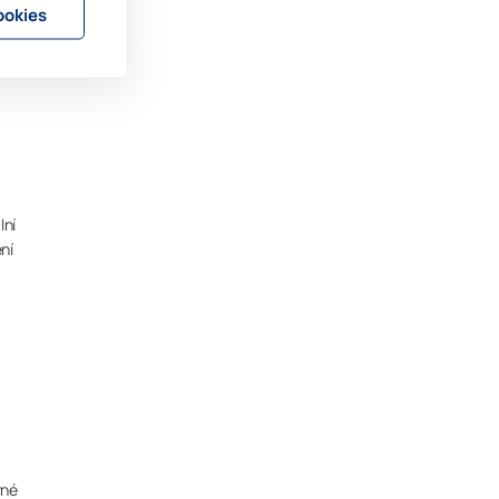
ookies
lní
ní
vné