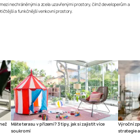
í mezi nechráněnými a zcela uzavřenými prostory, čímž developerům a
ičtější a funkčnější venkovní prostory.
 než
Máte terasu v přízemí? 3 tipy, jak si zajistit více
Výroční zp
soukromí
strategie 