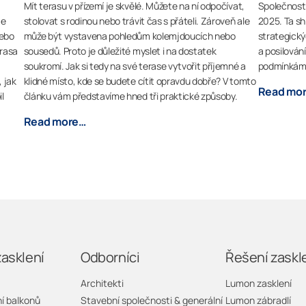
Mít terasu v přízemí je skvělé. Můžete na ní odpočívat,
Společnost 
je
stolovat s rodinou nebo trávit čas s přáteli. Zároveň ale
2025. Ta sh
nebo
může být vystavena pohledům kolemjdoucích nebo
strategický
erasa
sousedů. Proto je důležité myslet i na dostatek
a posilován
soukromí. Jak si tedy na své terase vytvořit příjemné a
podmínkám 
 jak
klidné místo, kde se budete cítit opravdu dobře? V tomto
Read mo
l
článku vám představíme hned tři praktické způsoby.
Read more…
zasklení
Odborníci
Řešení zaskl
Architekti
Lumon zasklení
í balkonů
Stavební společnosti & generální
Lumon zábradlí