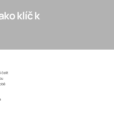
ko klíč k
 čelit
kou
době
a