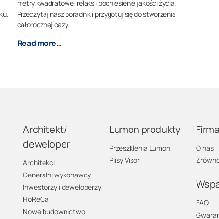
metry kwadratowe, relaks i podniesienie jakości życia.
ku.
Przeczytaj nasz poradnik i przygotuj się do stworzenia
całorocznej oazy.
Read more…
Architekt/
Lumon produkty
Firm
deweloper
Przeszklenia Lumon
O nas
Plisy Visor
Zrówno
Architekci
Generalni wykonawcy
Wspa
Inwestorzy i deweloperzy
HoReCa
FAQ
Nowe budownictwo
Gwaran