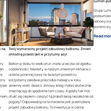
Lumon pub
Grupa Lumo
podsumowuj
odnowy ora
pomimo wy
Read mo
b na
Twój wymarzony projekt zabudowy balkonu. Zmień
chłodną przestrzeń w przytulny azyl
ry
Balkon w bloku to wielki atut i mała ucieczka od zgiełku
eń.
codzienności. Niestety, w naszym zmiennym klimacie z
we
uroków porannej kawy na świeżym powietrzu
czny
korzystamy zaledwie przez kilka miesięcy w roku.
ejsze
Jesienny wiatr, deszcz, zimowy śnieg i hałas skutecznie
zniechęcają do spędzania tam czasu. A gdyby tak móc
aniem,
otulić się ciepłem i cieszyć tą przestrzenią niezależnie od
pogody? Odpowiedzią na te marzenia jest przemyślany
e
projekt zabudowy balkonu. To inwestycja w cenne