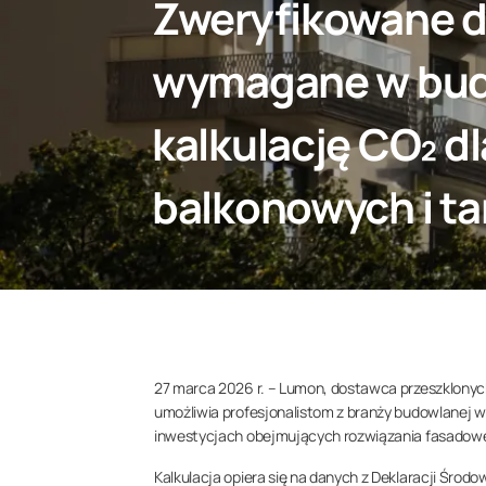
Zweryfikowane da
wymagane w bud
kalkulację CO₂ d
balkonowych i t
27 marca 2026 r. – Lumon, dostawca przeszklonych
umożliwia profesjonalistom z branży budowlanej 
inwestycjach obejmujących rozwiązania fasadowe
Kalkulacja opiera się na danych z Deklaracji Śro