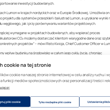
aportowanie inwestycji budowlanych.
jach Lumon w krajach nordyckich oraz w Europie Środkowej. Umożliwia on
o projektu dla systemów przeszkleń i balustrad Lumon, a uzyskane wyniki
u węglowego, jak i przy porównywaniu wariantów projektowych.
częściej wymagane w projektach budowlanych, aby wspierać proces
lkulatorowi CO₂ możemy dostarczać klientom wiarygodne dane oraz szybk
konkretnych projektów” – mówi Risto Kivioja, Chief Customer Officer w Lu
wny wpływ budynku na środowisko w całym jego cyklu życia, chroniąc
 ograniczając potrzebę napraw. Jednocześnie podnoszą komfort życia,
sów przez cały rok” – dodaje Kivioja.
h cookie na tej stronie
ują wszystkie produkty fasado
ków cookie na naszej stronie internetowej w celu analizy ruchu i w
 funkcji mediów społecznościowych oraz personalizacji treści i rek
 więcej
odowiskowa Produktu (EPD) obejmuje rozwiązania balkonowe, fasadowe i
łowym, co umożliwia obliczanie wpływu środowiskowego spersonalizowa
tuj pliki cookie
Ustawienia plikó
Tylko niezbędne pliki cookie
teriałów i elementów konstrukcyjnych. EPD Lumon została opublikowana