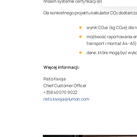
fińskim systemie certyfikacji środowiskowej (RT
Dla konkretnego projektu kalkulator CO₂ dostarcza
wynik CO₂e (kg CO₂e) dla 
możliwość raportowania emi
transport i montaż A4–A5)
dane, które mogą być wyk
Więcej informacji:
Risto Kivioja
Chief Customer Officer
+358 40 070 9022
risto.kivioja@lumon.com