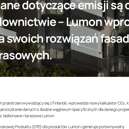
ne dotyczące emisji są c
ownictwie – Lumon wpr
la swoich rozwiązań fasa
arasowych.
 przestrzeni wywodzący się z Finlandii, wprowadza nowy kalkulator CO₂, k
wykorzystanie danych o śladzie węglowym specyficznych dla danego proje
, balkonowe i tarasowe Lumon.
dowiskowej Produktu (EPD) dla produktów Lumon i generuje porównywalny