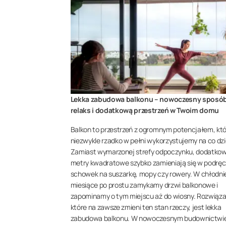
Lekka zabudowa balkonu – nowoczesny sposó
relaks i dodatkową przestrzeń w Twoim domu
Balkon to przestrzeń z ogromnym potencjałem, któ
niezwykle rzadko w pełni wykorzystujemy na co dzi
Zamiast wymarzonej strefy odpoczynku, dodatko
metry kwadratowe szybko zamieniają się w podrę
schowek na suszarkę, mopy czy rowery. W chłodni
miesiące po prostu zamykamy drzwi balkonowe i
zapominamy o tym miejscu aż do wiosny. Rozwiąz
które na zawsze zmieni ten stan rzeczy, jest lekka
zabudowa balkonu. W nowoczesnym budownictwi