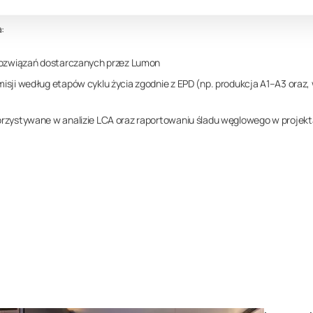
S system, RTS_257_23) oraz zweryfikowana zgodnie z normą ISO 14025.
:
rozwiązań dostarczanych przez Lumon
sji według etapów cyklu życia zgodnie z EPD (np. produkcja A1–A3 oraz, 
orzystywane w analizie LCA oraz raportowaniu śladu węglowego w proje