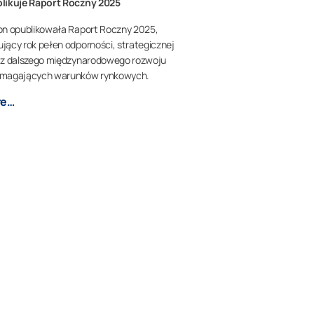
likuje Raport Roczny 2025
n opublikowała Raport Roczny 2025,
ący rok pełen odporności, strategicznej
z dalszego międzynarodowego rozwoju
magających warunków rynkowych.
re…