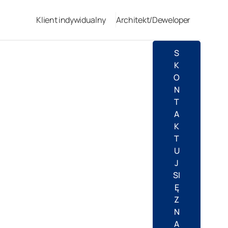
Klient indywidualny
Architekt/Deweloper
S
K
O
N
T
A
K
T
U
J
SI
Ę
Z
N
A