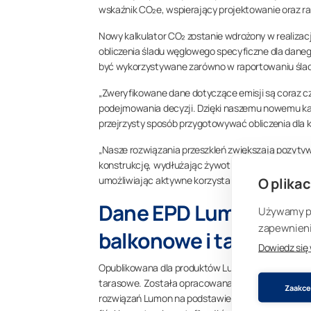
wskaźnik CO₂e, wspierający projektowanie oraz r
Nowy kalkulator CO₂ zostanie wdrożony w realizac
obliczenia śladu węglowego specyficzne dla daneg
być wykorzystywane zarówno w raportowaniu ślad
„Zweryfikowane dane dotyczące emisji są coraz 
podejmowania decyzji. Dzięki naszemu nowemu ka
przejrzysty sposób przygotowywać obliczenia dla 
„Nasze rozwiązania przeszkleń zwiększają pozyty
konstrukcję, wydłużając żywotność balkonów oraz
umożliwiając aktywne korzystanie z balkonów i tara
O plikac
Dane EPD Lumon obejm
Używamy pli
zapewnienia
balkonowe i tarasowe
Dowiedz się
Opublikowana dla produktów Lumon Deklaracja Śr
tarasowe. Została opracowana w podejściu modu
Zaakcep
rozwiązań Lumon na podstawie ich kluczowych ma