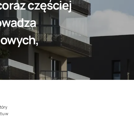
oraz częściej
owadza
dowych,
tóry
ktu w