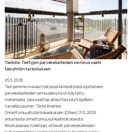
Tiedote: Tiettyjen parvekekaiteiden verhous vaatii
taloyhtiön tarkistuksen
25.5.2026
Tietojemme mukaan tietyissä kiinteistöissä sijaitsevien
parvekekaiteiden verhouslevynä on käytetty
materiaalia, joka saattaa aiheuttaa käyttäjälleen
turvallisuusuhan. Tämä ilmenee
Onnettomuustutkintakeskuksen (Otkes) 21.5.2026
antamasta onnettomuusuhkailmoituksesta.
Ilmoituksessa todetaan, etteivät parvekekaiteiden
kuitusementtilevyverhoukset toimi putoamissuojana.