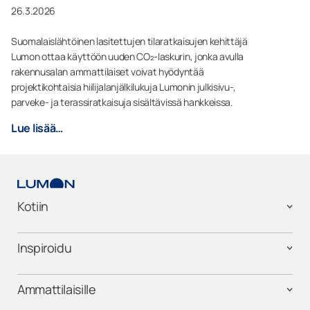
26.3.2026
Suomalaislähtöinen lasitettujen tilaratkaisujen kehittäjä
Lumon ottaa käyttöön uuden CO₂-laskurin, jonka avulla
rakennusalan ammattilaiset voivat hyödyntää
projektikohtaisia hiilijalanjälkilukuja Lumonin julkisivu-,
parveke- ja terassiratkaisuja sisältävissä hankkeissa.
Lue lisää…
Kotiin
Inspiroidu
Ammattilaisille