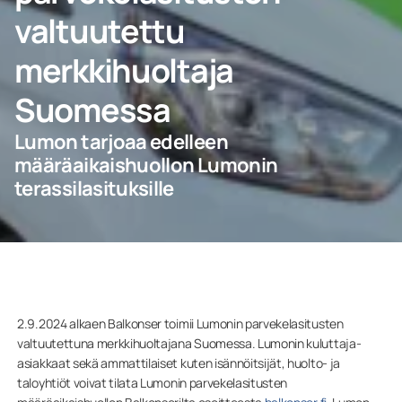
valtuutettu
merkkihuoltaja
Kotiin
Suomessa
Ammattilaisille
Lumon tarjoaa edelleen
määräaikaishuollon Lumonin
terassilasituksille
2.9.2024 alkaen Balkonser toimii Lumonin parvekelasitusten
valtuutettuna merkkihuoltajana Suomessa. Lumonin kuluttaja-
asiakkaat sekä ammattilaiset kuten isännöitsijät, huolto- ja
taloyhtiöt voivat tilata Lumonin parvekelasitusten