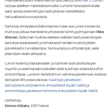
määräaikaishuollon Balkonserilta osoitteesta
balkonser.fi
. Lumon
tarjoaa edelleen määräaikaishuollon Lumonin terassilasituksille
sekä vastaa asennettujen lasitustensa mahdollisista
takuuaikaisista korjauksista.
Samassa yhteydessä Balkonserista tulee osa Lumon konsernia,
mutta se jatkaa itsenäisenä yrityksenä toimitusjohtajanaan
Ilkka
Ahonen
. Balkonser huoltaa edelleen kaikkien lasitusvalmistajien
lasituksia laadukkaasti ja tehokkaasti tehden huoltotyöllään
parvekkeista turvallisempia, toimivampia ja viihtyisämpiä, sekä
pidentäen niiden elinkaarta.
Lumon keskittyy laadukkaiden ja toimivien lasitusratkaisujen
myyntiin ja asennukseen palvellen sekä kuluttaja-asiakkaita että
ammattilaisia. Lumonin henkilöstö on valmiina palvelemaan kaikissa
lasituksiin liittyvissä asioissa.
Kuluttajia palvelevien
lasitusasiantuntijoidemme yhteystiedot löydät täältä
ja
ammattilaisia palvelevan tiimimme yhteystiedot löydät täältä
.
Lisätietoja:
Kimmo Hilliaho
, EVP, Finland