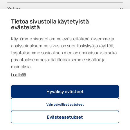
Yritys
Tietoa sivustolla käytetyistä
Tuki
evästeistä
Käytämme sivustollamme evästeitä kerätäksemme ja
analysoidaksemme sivuston suorituskykyä ja käyttöä,
Seuraa meitä
tarjotaksemme sosiaalisen median ominaisuuksia sekä
parantaaksemme ja räätälöidäksemme sisältöä ja
mainoksia.
Lue lisää
Finland
Hyväksy evästeet
Vain pakolliset evästeet
Tietosuojaseloste
© 2026
Lumon Group
Evästeasetukset
Evästeasetukset