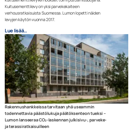
Kuitusementtilevy on yksi parvekekaiteen
verhousratkaisuista Suomessa. Lumon lopetti näiden
levyjen käytön vuonna 2017.
Lue lisää…
Rakennushankkeissa tarvitaan yhä useammin
todennettavia päästölukuja päätöksenteon tueksi –
Lumon lanseeraa CO₂-laskennan julkisivu-, parveke-
ja terassiratkaisuilleen