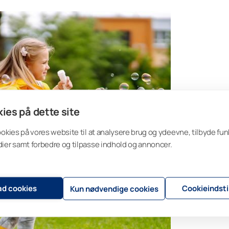
ies på dette site
ookies på vores website til at analysere brug og ydeevne, tilbyde funk
ier samt forbedre og tilpasse indhold og annoncer.
lad cookies
Cookieindsti
Kun nødvendige cookies