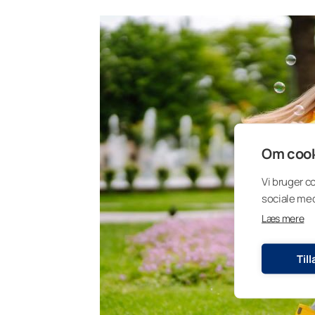
Om cook
Vi bruger c
sociale med
Læs mere
Til