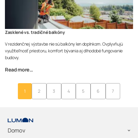
Zasklené vs. tradičné balkóny
V rezidenčnej výstavbe nie sú balkóny len doplnkom. Ovplyvňujú
využiteľnosť priestoru, komfort bývania aj dlhodobé fungovanie
budovy.
Read more…
1
2
3
4
5
6
7
Domov