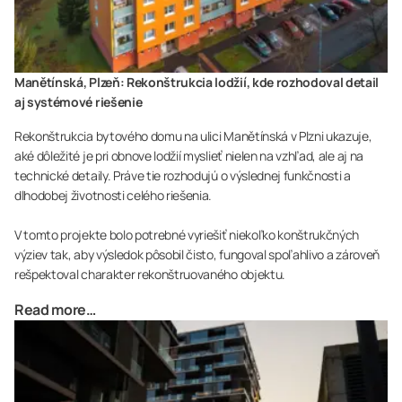
Manětínská, Plzeň: Rekonštrukcia lodžií, kde rozhodoval detail
aj systémové riešenie
Rekonštrukcia bytového domu na ulici Manětínská v Plzni ukazuje,
aké dôležité je pri obnove lodžií myslieť nielen na vzhľad, ale aj na
technické detaily. Práve tie rozhodujú o výslednej funkčnosti a
dlhodobej životnosti celého riešenia.
V tomto projekte bolo potrebné vyriešiť niekoľko konštrukčných
výziev tak, aby výsledok pôsobil čisto, fungoval spoľahlivo a zároveň
rešpektoval charakter rekonštruovaného objektu.
Read more…