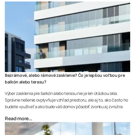
Bezrámové, alebo rámové zasklenie? Čo je lepšou voľbou pre
balkón alebo terasu?
Výber zasklenia pre balkón alebo terasu nie je len otázkou skla.
Správne riešenie ovplyvňuje vzhľad priestoru, ale aj to, ako často ho
budete využívať a ako bude váš domov pôsobiť zvonku aj zvnútra.
Read more…