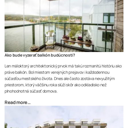
Ako bude vyzerať balkón budúcnosti?
Len máloktorý architektonický prvok má takú rozmanitú históriu ako
práve balkón. Bol miestom verejných prejavov i každodennou
súčasťou mestského života. Dnes ale často zostáva nevyužitým
priestorom, ktorý väčšinu roka slúži skôr ako odkladisko než
plnohodnotná súčasť domova.
Read more…