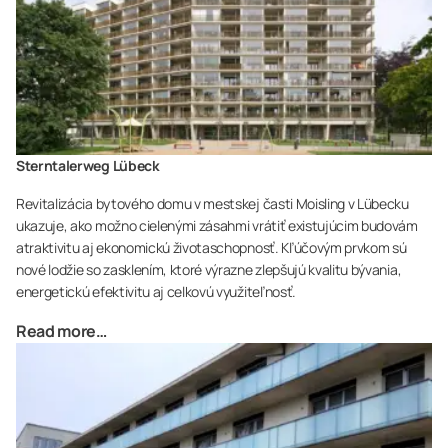
Sterntalerweg Lübeck
Revitalizácia bytového domu v mestskej časti Moisling v Lübecku
ukazuje, ako možno cielenými zásahmi vrátiť existujúcim budovám
atraktivitu aj ekonomickú životaschopnosť. Kľúčovým prvkom sú
nové lodžie so zasklením, ktoré výrazne zlepšujú kvalitu bývania,
energetickú efektivitu aj celkovú využiteľnosť.
Read more…