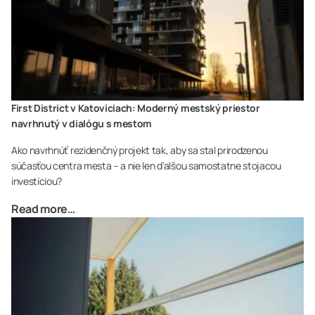
First District v Katoviciach: Moderný mestský priestor
navrhnutý v dialógu s mestom
Ako navrhnúť rezidenčný projekt tak, aby sa stal prirodzenou
súčasťou centra mesta – a nie len ďalšou samostatne stojacou
investíciou?
Read more…