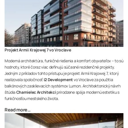
Projekt Armii Krajowej 7 vo Vroclave
Moderná architektúra, funkčné riešenia a komfort obyvateľov – to sú
hodnoty, ktoré čoraz viac definujú súčasné rezidenčné projekty.
Jedným z príkladov tohto prístupu je projekt Armii Krajowej 7, ktorý
realizovala spoločnosť
i2 Development
vo Vroclave za použitia
balkónových zasklievacích systémov Lumon. Architektonický návrh
štúdia
Chamielec Architekci
prirodzene spája modernú estetiku s
funkčnosťou mestského života.
Read more…