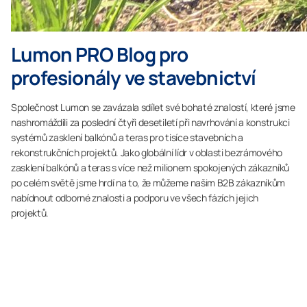
Lumon PRO Blog pro
profesionály ve stavebnictví
Společnost Lumon se zavázala sdílet své bohaté znalostí, které jsme
nashromáždili za poslední čtyři desetiletí při navrhování a konstrukci
systémů zasklení balkónů a teras pro tisíce stavebních a
rekonstrukčních projektů. Jako globální lídr v oblasti bezrámového
zasklení balkónů a teras s více než milionem spokojených zákazníků
po celém světě jsme hrdí na to, že můžeme našim B2B zákazníkům
nabídnout odborné znalosti a podporu ve všech fázích jejich
projektů.