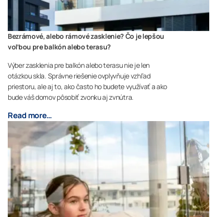
Bezrámové, alebo rámové zasklenie? Čo je lepšou
voľbou pre balkón alebo terasu?
Výber zasklenia pre balkón alebo terasu nie je len
otázkou skla. Správne riešenie ovplyvňuje vzhľad
priestoru, ale aj to, ako často ho budete využívať a ako
bude váš domov pôsobiť zvonku aj zvnútra.
Read more…