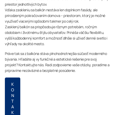
priestor jednotlivých bytov.
Vďaka zaskleniu sa balkón nestáva len doplnkom fasády, ale
prirodzeným pokračovaním domova – priestorom, ktorý je možné
využívať viacerými spôsobmi takmer po celý rok.
Zasklený balkón sa prispôsobuje rôznym potrebám, ročným
obdobiam i životnému štýlu obyvateľov. Prináša väčšiu flexibilitu,
vyšší každodenný komfort a možnosť dlhšie si užívať denné svetlo i
výhľady na okolité mesto.
Práve tak sa z balkóna stáva plnohodnotnejšia súčasť moderného
bývania. Hľadáte aj vy funkčné a estetické riešenie pre svoj
projekt? Kontaktujte nás. Radi zodpovieme vaše otázky, poradíme a
pripravíme nezáväzné a bezplatné posúdenie.
K
O
N
T
A
K