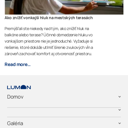
Ako znížiť vonkajší hluk na mestských terasách
Premýšľali ste niekedy nad tým, ako znížiť hluk na
balkóne alebo terase? Účinné obmedzenie hluku vo
vonkajšom priestore nie je jednoduché. Vyžaduje si
riešenie, ktoré dokáže utlmiť šírenie zvukových vĺn a
zároveň zachovať komfort aj otvorenosť priestoru.
Read more…
Domov
Galéria