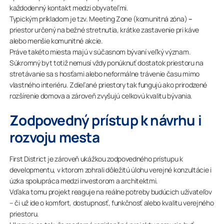
každodenný kontakt medzi obyvateľmi.
Typickým príkladom je tzv. Meeting Zone (komunitná zóna)
–
priestor určený na bežné stretnutia, krátke zastavenie pri káve
alebo menšie komunitné akcie.
Práve takéto miesta majú v súčasnom bývaní veľký význam.
Súkromný byt totiž nemusí vždy ponúknuť dostatok priestoru na
stretávanie sa s hosťami alebo neformálne trávenie času mimo
vlastného interiéru. Zdieľané priestory tak fungujú ako prirodzené
rozšírenie domova a zároveň zvyšujú celkovú kvalitu bývania.
Zodpovedný prístup k návrhu i
rozvoju mesta
First District je zároveň ukážkou zodpovedného prístupu k
developmentu, v ktorom zohrali dôležitú úlohu verejné konzultácie i
úzka spolupráca medzi investorom a architektmi.
Vďaka tomu projekt reaguje na reálne potreby budúcich užívateľov
– či už ide o komfort, dostupnosť, funkčnosť alebo kvalitu verejného
priestoru.