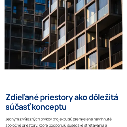
Zdieľané priestory ako dôležitá
súčasť konceptu
Jedným z výrazných prvkov projektu sú premyslene navrhnuté
spoločné priestory, ktoré podporujú susedské stretávania a