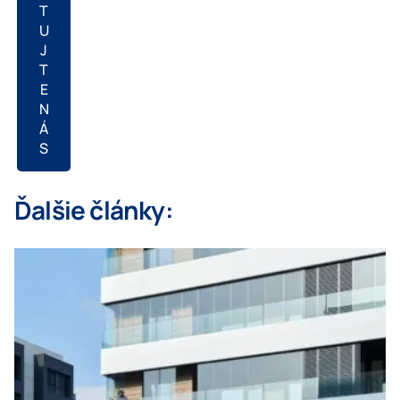
T
U
J
T
E
N
Á
S
Ďalšie články: