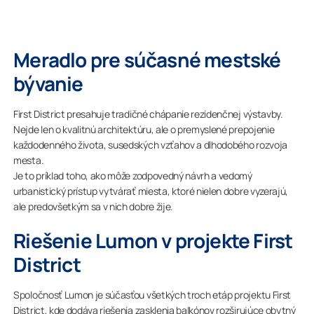
Meradlo pre súčasné mestské
bývanie
First District presahuje tradičné chápanie rezidenčnej výstavby.
Nejde len o kvalitnú architektúru, ale o premyslené prepojenie
každodenného života, susedských vzťahov a dlhodobého rozvoja
mesta.
Je to príklad toho, ako môže zodpovedný návrh a vedomý
urbanistický prístup vytvárať miesta, ktoré nielen dobre vyzerajú,
ale predovšetkým sa v nich dobre žije.
Riešenie Lumon v projekte First
District
Spoločnosť Lumon je súčasťou všetkých troch etáp projektu First
District, kde dodáva riešenia zasklenia balkónov rozširujúce obytný