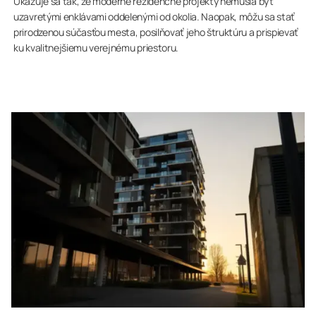
Ukazuje sa tak, že moderné rezidenčné projekty nemusia byť
uzavretými enklávami oddelenými od okolia. Naopak, môžu sa stať
prirodzenou súčasťou mesta, posilňovať jeho štruktúru a prispievať
ku kvalitnejšiemu verejnému priestoru.