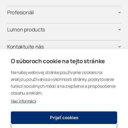
Profesionáli
Lumon products
Kontaktujte nás
O súboroch cookie na tejto stránke
Na našej webovej stránke používame cookies na
Buďme v spojení
analýzu používania a výkonnosti stránky, poskytovanie
funkcií sociálnych médií a na zlepšenie a prispôsobenie
obsahu a reklám.
Viac informácií
Slovakia
Prijať cookies
Registry and Privacy Statement
© 2026
Lumon Group