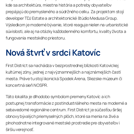
kde sa architektúra, miestna história a potreby obyvateľov
prepájajú do premysleného a súdržného celku. Za projektom stojí
developer TDJ Estate a architektonické štúdio Medusa Group.
Výsledkom je moderné bývanie, ktoré reaguje nielen na urbanistické
súvislosti, ale aj na otázky každodenného komfortu, kvality života a
fungovania mestského priestoru.
Nová štvrť v srdci Katovíc
First District sa nachádza v bezprostrednej blízkosti Katovickej
kultúrnej zóny, jednej z najvýznamnejších a najznámejších častí
mesta. Práve tu stojí ikonická Spodek Arena, Sliezske múzeum či
koncertná sieň NOSPR.
Táto lokalita je dlhodobo symbolom premeny Katovíc a ich
postupnej transformácie z postindustriálneho mesta na moderné a
sebavedomé regionálne centrum. First District je súčasťou širšej
obnovy bývalých priemyselných plôch, ktoré sa menia na živé a
plnohodnotne integrované mestské prostredie pre obyvateľov i
širšiu verejnosť.