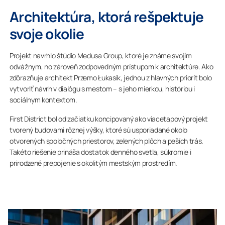
Architektúra, ktorá rešpektuje
svoje okolie
Projekt navrhlo štúdio Medusa Group, ktoré je známe svojím
odvážnym, no zároveň zodpovedným prístupom k architektúre. Ako
zdôrazňuje architekt Przemo Łukasik, jednou z hlavných priorít bolo
vytvoriť návrh v dialógu s mestom – s jeho mierkou, históriou i
sociálnym kontextom.
First District bol od začiatku koncipovaný ako viacetapový projekt
tvorený budovami rôznej výšky, ktoré sú usporiadané okolo
otvorených spoločných priestorov, zelených plôch a peších trás.
Takéto riešenie prináša dostatok denného svetla, súkromie i
prirodzené prepojenie s okolitým mestským prostredím.