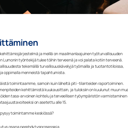
hittäminen
 kehittämisjärjestelmä ja meillä on maailmanlaajuinen työturvallisuuden
Lumonin työntekijä tulee töihin terveenä ja voi palata kotiin terveenä.
isuudesta tekemällä turvallisuuskävelyjä työmailla ja tuotantotiloissa,
la ja oppimalla menneistä tapahtumista.
istä toimintaamme, samoin kuin läheltä piti -tilanteiden raportoiminen.
menpiteiden kehittämistä kuukausittain, ja tuloksiin on kuulunut muun mu
jöiden tasa-arvoinen kohtelu ja terveellisen työympäristön varmistaminen
aajuustavoiteeksi on asetettu alle 15.
 pysyy toimintamme keskiössä?
ulutus osana perehdytysprosesseja