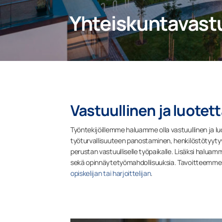
Yhteiskuntavast
Vastuullinen ja luotet
Työntekijöillemme haluamme olla vastuullinen ja 
työturvallisuuteen panostaminen, henkilöstötyyty
perustan vastuulliselle työpaikalle. Lisäksi haluamm
sekä opinnäytetyömahdollisuuksia. Tavoitteemme
opiskelijan tai harjoittelijan
.