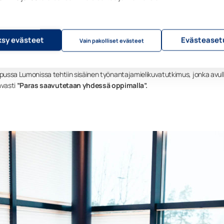
rapolun kehittymistä tukevaa koulutusta. Koulutustarjoomaamme kuuluu 
lutus ja kielikoulutus. Vuosittain pidettävissä kehityskeskusteluissa esim
rpeita ja henkilöstöosasto tukee tarvittaessa oikeanlaisen koulutusratkai
ös työssäoppimista, uuden työntekijän mentorointi tai omaehtoista
sy evästeet
Evästeaset
Vain pakolliset evästeet
rityskulttuuritutkimuksen, jonka tulokset auttoivat meitä parantamaan sisä
opussa Lumonissa tehtiin sisäinen työnantajamielikuvatutkimus, jonka avul
vasti
”Paras saavutetaan yhdessä oppimalla”.