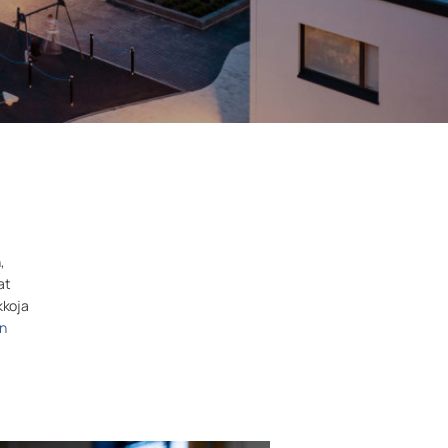
,
at
kkoja
n