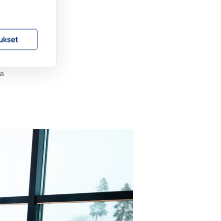
mm.
ies ja
sun
ukset
istä
la