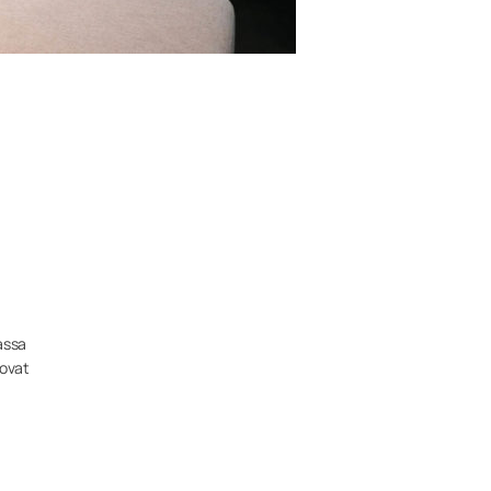
assa
 ovat