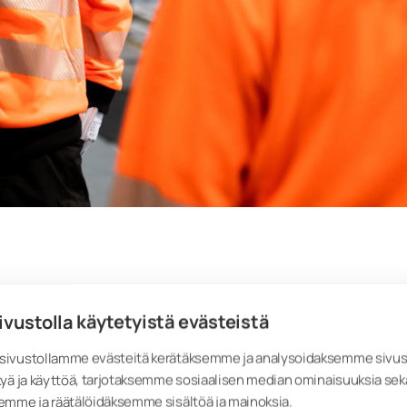
ivustolla käytetyistä evästeistä
hyvä perehdytys. Jo rekrytointivaiheessa esimies suunnittelee uuden työnte
tka on määritelty kaikille suurimmille henkilöstöryhmillemme. Perehdyty
ivustollamme evästeitä kerätäksemme ja analysoidaksemme sivu
sillä palautekeskusteluilla.
yä ja käyttöä, tarjotaksemme sosiaalisen median ominaisuuksia sek
emme ja räätälöidäksemme sisältöä ja mainoksia.