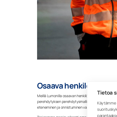
Osaava henkilöstö
Tietoa s
Meillä Lumonilla osaavan henkilöstön kivijalka on 
perehdytyksen perehdytysmalliemme mukaisesti, jo
Käytämme s
eteneminen ja onnistuminen varmistetaan säännölli
suorituskyk
parantaaks