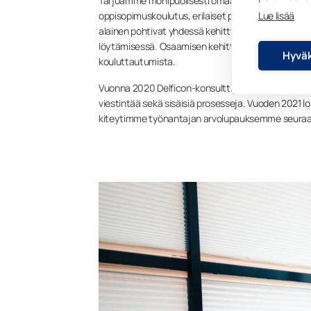
Tarjoamme monipuolisesti omaa ammatillista ja u
Lue lisää
oppisopimuskoulutus, erilaiset pätevyydet, tuotekou
alainen pohtivat yhdessä kehittymis- ja koulutusta
löytämisessä. Osaamisen kehittäminen voi olla my
Hyväk
kouluttautumista.
Vuonna 2020 Delficon-konsulttiyritys teki meillä y
viestintää sekä sisäisiä prosesseja. Vuoden 2021 l
kiteytimme työnantajan arvolupauksemme seuraa