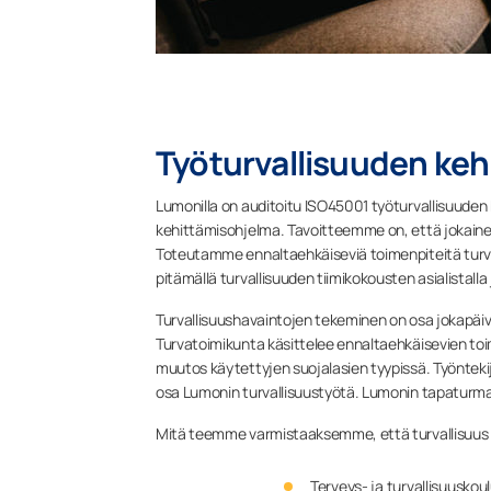
Työturvallisuuden ke
Lumonilla on auditoitu ISO45001 työturvallisuuden
kehittämisohjelma. Tavoitteemme on, että jokainen 
Toteutamme ennaltaehkäiseviä toimenpiteitä turvall
pitämällä turvallisuuden tiimikokousten asialistal
Turvallisuushavaintojen tekeminen on osa jokapäivä
Turvatoimikunta käsittelee ennaltaehkäisevien toi
muutos käytettyjen suojalasien tyypissä. Työnteki
osa Lumonin turvallisuustyötä. Lumonin tapaturmat
Mitä teemme varmistaaksemme, että turvallisuus
Terveys- ja turvallisuusko