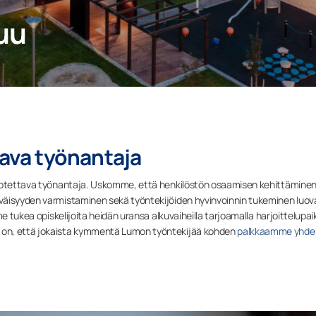
uu
tava työnantaja
luotettava työnantaja. Uskomme, että henkilöstön osaamisen kehittäminen
väisyyden varmistaminen sekä työntekijöiden hyvinvoinnin tukeminen luov
e tukea opiskelijoita heidän uransa alkuvaiheilla tarjoamalla harjoittelupai
 on, että jokaista kymmentä Lumon työntekijää kohden
palkkaamme yhde