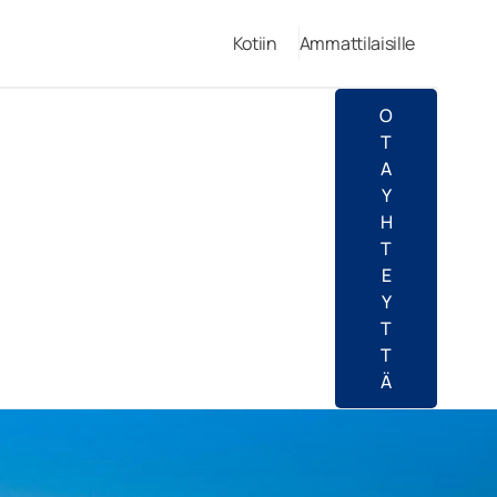
Kotiin
Ammattilaisille
O
T
A
Y
H
T
E
Y
T
T
Ä