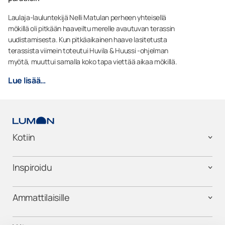
Laulaja-lauluntekijä Nelli Matulan perheen yhteisellä
mökillä oli pitkään haaveiltu merelle avautuvan terassin
uudistamisesta. Kun pitkäaikainen haave lasitetusta
terassista viimein toteutui Huvila & Huussi -ohjelman
myötä, muuttui samalla koko tapa viettää aikaa mökillä.
Lue lisää…
Kotiin
Inspiroidu
Ammattilaisille