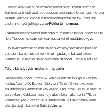
– Toimitusaikojen oli pelattava täsmällisesti, koska työmaan
torninosturi nosti tuotteet suoraan asennuspaikkaan juuri tiettyyn
aikaan, kertoo Lumonin lasitusasennuksista Niittykummussa
vastannut työnjohtaja
Juha-Pekka Linnonmaa
.
Toimitusaikojen täsmällinen toteutuminen on nykysuhdanteessa
Ilkka Tiesuun mukaan kaikkea muuta kuin itsestäänselvyys.
– Joillakin tuotteilla toimitusajat ovat venyneet lähes puoleen
vuoteen. Lumon on esimerkki toimijasta, jonka tuotteiden
valmistus- ja asennusajat ovat aina pitäneet, Tiensuu toteaa.
Taloja Länsiväylän molemmin puolin
Samaan kokonaisuuteen 24-kerroksisen Niittyhuipun kanssa
kuuluu Asunto Oy Espoon Niittytori. Tähän 12-kerroksiseen
asuintaloon rakennettiin kaikkiaan 94 asuntoa – kaikki lasitetuin
parvekkein. Kaikkiaan asuntoja alueelle on rakenteilla 470, ja
valmista tulee vuoteen 2020 mennessä. Mittavan hankkeen
pääsijoittajiin kuuluvat Sato ja Varma.