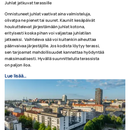
Juhlat jatkuvat terassille
Onnistuneet juhlat vaativat aina valmisteluja,
olivatpa ne pienet tai suuret. Kauniit kesäpäivät
houkuttelevat järjestämään juhlat kotona,
erityisesti koska pihan voi valjastaa juhlatilan
jatkeeksi. Vaihteleva sää voi kuitenkin aiheuttaa
päänvaivaa järjestäjille. Jos kodista löytyy terassi,
sen tarjoamat mahdollisuudet kannattaa hyödyntää
maksimaalisesti. Hyvällä suunnittelulla terassista
on paljon iloa.
Lue lisää…