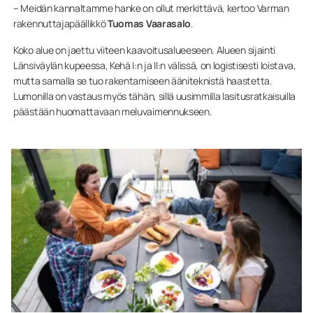
– Meidän kannaltamme hanke on ollut merkittävä, kertoo Varman
rakennuttajapäällikkö
Tuomas Vaarasalo
.
Koko alue on jaettu viiteen kaavoitusalueeseen. Alueen sijainti
Länsiväylän kupeessa, Kehä I:n ja II:n välissä, on logistisesti loistava,
mutta samalla se tuo rakentamiseen ääniteknistä haastetta.
Lumonilla on vastaus myös tähän, sillä uusimmilla lasitusratkaisuilla
päästään huomattavaan meluvaimennukseen.