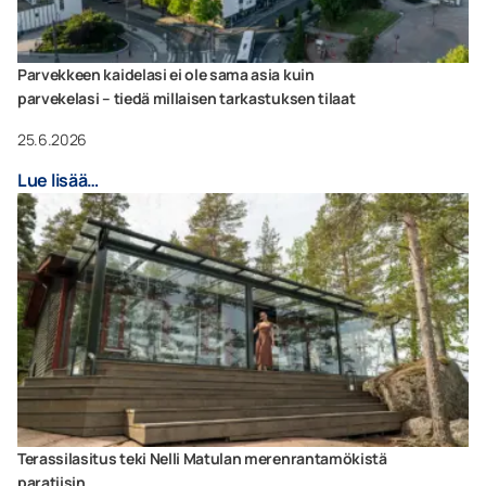
Parvekkeen kaidelasi ei ole sama asia kuin
parvekelasi – tiedä millaisen tarkastuksen tilaat
25.6.2026
Lue lisää…
Terassilasitus teki Nelli Matulan merenrantamökistä
paratiisin