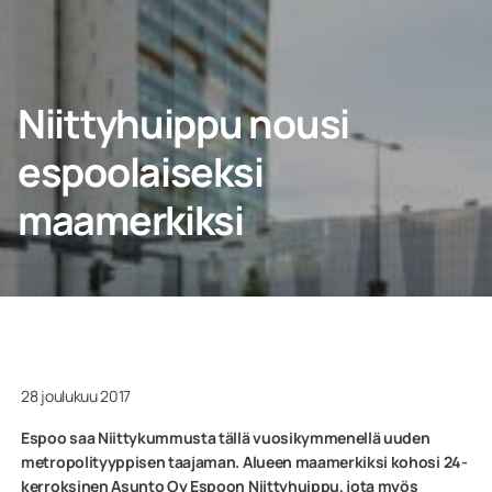
Kotiin
Niittyhuippu nousi
espoolaiseksi
Ammattilaisille
maamerkiksi
28 joulukuu 2017
Espoo saa Niittykummusta tällä vuosikymmenellä uuden
metropolityyppisen taajaman. Alueen maamerkiksi kohosi 24-
kerroksinen Asunto Oy Espoon Niittyhuippu, jota myös