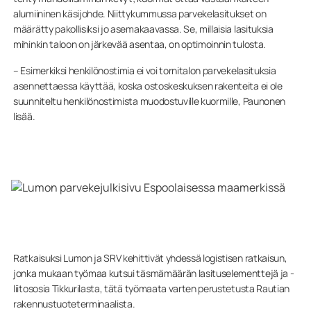
alumiininen käsijohde. Niittykummussa parvekelasitukset on
määrätty pakollisiksi jo asemakaavassa. Se, millaisia lasituksia
mihinkin taloon on järkevää asentaa, on optimoinnin tulosta.
– Esimerkiksi henkilönostimia ei voi tornitalon parvekelasituksia
asennettaessa käyttää, koska ostoskeskuksen rakenteita ei ole
suunniteltu henkilönostimista muodostuville kuormille, Paunonen
lisää.
Ratkaisuksi Lumon ja SRV kehittivät yhdessä logistisen ratkaisun,
jonka mukaan työmaa kutsui täsmämäärän lasituselementtejä ja -
liitososia Tikkurilasta, tätä työmaata varten perustetusta Rautian
rakennustuoteterminaalista.