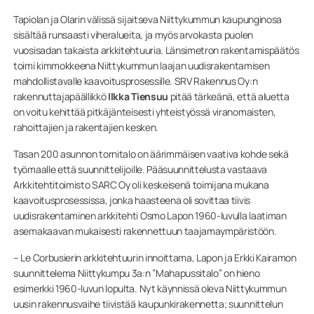
Tapiolan ja Olarin välissä sijaitseva Niittykummun kaupunginosa
sisältää runsaasti viheralueita, ja myös arvokasta puolen
vuosisadan takaista arkkitehtuuria. Länsimetron rakentamispäätös
toimi kimmokkeena Niittykummun laajan uudisrakentamisen
mahdollistavalle kaavoitusprosessille. SRV Rakennus Oy:n
rakennuttajapäällikkö
Ilkka Tiensuu
pitää tärkeänä, että aluetta
on voitu kehittää pitkäjänteisesti yhteistyössä viranomaisten,
rahoittajien ja rakentajien kesken.
Tasan 200 asunnon tornitalo on äärimmäisen vaativa kohde sekä
työmaalle että suunnittelijoille. Pääsuunnittelusta vastaava
Arkkitehtitoimisto SARC Oy oli keskeisenä toimijana mukana
kaavoitusprosessissa, jonka haasteena oli sovittaa tiivis
uudisrakentaminen arkkitehti Osmo Lapon 1960-luvulla laatiman
asemakaavan mukaisesti rakennettuun taajamaympäristöön.
– Le Corbusierin arkkitehtuurin innoittama, Lapon ja Erkki Kairamon
suunnittelema Niittykumpu 3a:n ”Mahapussitalo” on hieno
esimerkki 1960-luvun lopulta. Nyt käynnissä oleva Niittykummun
uusin rakennusvaihe tiivistää kaupunkirakennetta; suunnittelun