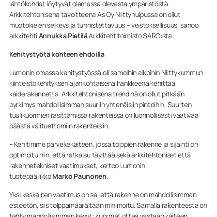
lähtökohdat löytyvät olemassa olevasta ympäristöstä.
Arkkitehtonisena tavoitteena As Oy Niittyhuipussa on ollut
muotokielen selkeys ja tunnistettavuus – veistoksellisuus, sanoo
arkkitehti
Annukka Pietilä
Arkkitehtitoimisto SARC:sta.
Kehitystyötä kohteen ehdoilla
Lumonin omassa kehitystyössä oli samoihin aikoihin Niittykummun
kiinteistökehityksen ajankohtaisena hankkeena kehittää
kaiderakennetta. Arkkitehtonisena trendinä on ollut pitkään
pyrkimys mahdollisimman suuriin yhtenäisiin pintoihin. Suurten
tuulikuormien rasittamissa rakenteissa on luonnollisesti vaativaa
päästä välituettomiin rakenteisiin.
– Kehitimme parvekekaiteen, jossa tolppien rakenne ja sijainti on
optimoitu niin, että ratkaisu täyttää sekä arkkitehtoniset että
rakennetekniset vaatimukset, kertoo Lumonin
tuotepäällikkö
Marko Paunonen
.
Yksi keskeinen vaatimus on se, että rakenne on mahdollisimman
esteetön, siis tolppamäärältään minimoitu. Samalla rakenteesta on
tehty mahdollisimman kevyt; kuormat ottaa vastaan kaiteen