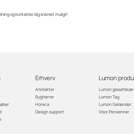
ning og kontakter dig snarest muligt!
n
Erhverv
Lumon produ
Arkitekter
Lumon glasafskæ
Bygherrer
Lumon Tag
køber
Horeca
Lumon Gelænder
d
Design support
Visor Persienner
e