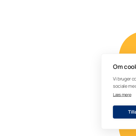
Om cook
Vi bruger c
sociale med
Læs mere
Til