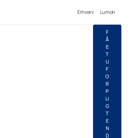
Erhverv
Lumon
F
Å
E
T
U
F
O
R
P
LI
G
T
E
N
D