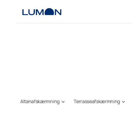
Spring
til
indhold
Altanafskærmning
Terrasseafskærmning