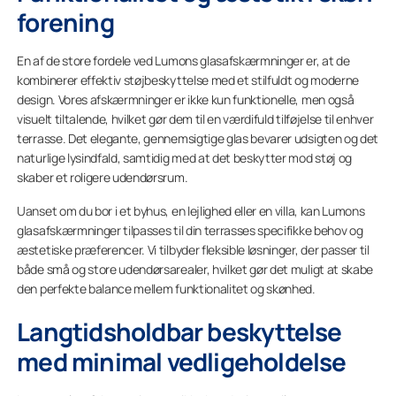
forening
En af de store fordele ved Lumons glasafskærmninger er, at de
kombinerer effektiv støjbeskyttelse med et stilfuldt og moderne
design. Vores afskærmninger er ikke kun funktionelle, men også
visuelt tiltalende, hvilket gør dem til en værdifuld tilføjelse til enhver
terrasse. Det elegante, gennemsigtige glas bevarer udsigten og det
naturlige lysindfald, samtidig med at det beskytter mod støj og
skaber et roligere udendørsrum.
Uanset om du bor i et byhus, en lejlighed eller en villa, kan Lumons
glasafskærmninger tilpasses til din terrasses specifikke behov og
æstetiske præferencer. Vi tilbyder fleksible løsninger, der passer til
både små og store udendørsarealer, hvilket gør det muligt at skabe
den perfekte balance mellem funktionalitet og skønhed.
Langtidsholdbar beskyttelse
med minimal vedligeholdelse