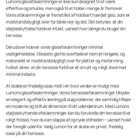
Lumons glasafskærmninger er ikke kun designet til at være
effektive og smukke, men også til at holde i mange år fremover.
Vores afskærmninger er fremstillet af holdbart hærdet glas, som er
modstandsdygtigt over for både vejr og slid. Det betyder, at din
støjbeskyttelse forbliver intakt, uanset hvor længe du bruger din
terrasse.
Derudover kræver vores glasafskærmninger minimal
vedligeholdelse. Glassets glatte overflade er nem at rengøre, og
materialet er modstandsdygtigt over for pletter og misfarvning,
hvilket sikrer, at din terrasse forbliver et smukt og roligt sted med
minimal indsats.
At skabe en fredelig oase midt i en travl verden er muligt med
Lumons glasafskærmninger. Vores terrasseafskærmninger tilbyder
en elegant og effektiv løsning på støjproblemer, der samtidig tilføjer
en moderne og stilfuld dimension til dit udendørsrum. Med Lumons
støjbeskyttende afskærmninger kan du forvandle din terrasse til et
roligt fristed, hvor du kan slappe af og nyde stilheden – uanset hvad
der foregår udenfor. Vælg Lumon for at skabe en privat, fredelig
oase på din terrasse.