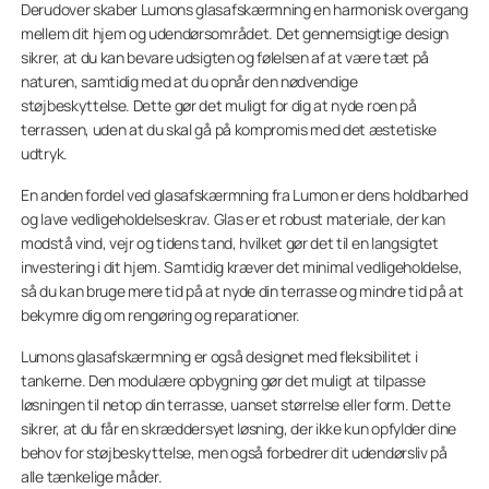
Derudover skaber Lumons glasafskærmning en harmonisk overgang
mellem dit hjem og udendørsområdet. Det gennemsigtige design
sikrer, at du kan bevare udsigten og følelsen af at være tæt på
naturen, samtidig med at du opnår den nødvendige
støjbeskyttelse. Dette gør det muligt for dig at nyde roen på
terrassen, uden at du skal gå på kompromis med det æstetiske
udtryk.
En anden fordel ved glasafskærmning fra Lumon er dens holdbarhed
og lave vedligeholdelseskrav. Glas er et robust materiale, der kan
modstå vind, vejr og tidens tand, hvilket gør det til en langsigtet
investering i dit hjem. Samtidig kræver det minimal vedligeholdelse,
så du kan bruge mere tid på at nyde din terrasse og mindre tid på at
bekymre dig om rengøring og reparationer.
Lumons glasafskærmning er også designet med fleksibilitet i
tankerne. Den modulære opbygning gør det muligt at tilpasse
løsningen til netop din terrasse, uanset størrelse eller form. Dette
sikrer, at du får en skræddersyet løsning, der ikke kun opfylder dine
behov for støjbeskyttelse, men også forbedrer dit udendørsliv på
alle tænkelige måder.