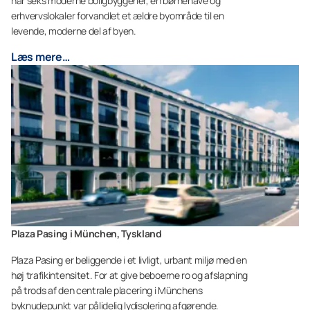
har seks moderne boligbyggerier, en børnehave og
erhvervslokaler forvandlet et ældre byområde til en
levende, moderne del af byen.
Læs mere…
Plaza Pasing i München, Tyskland
Plaza Pasing er beliggende i et livligt, urbant miljø med en
høj trafikintensitet. For at give beboerne ro og afslapning
på trods af den centrale placering i Münchens
byknudepunkt var pålidelig lydisolering afgørende.