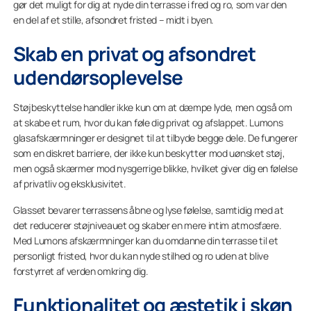
gør det muligt for dig at nyde din terrasse i fred og ro, som var den
en del af et stille, afsondret fristed – midt i byen.
Skab en privat og afsondret
udendørsoplevelse
Støjbeskyttelse handler ikke kun om at dæmpe lyde, men også om
at skabe et rum, hvor du kan føle dig privat og afslappet. Lumons
glasafskærmninger er designet til at tilbyde begge dele. De fungerer
som en diskret barriere, der ikke kun beskytter mod uønsket støj,
men også skærmer mod nysgerrige blikke, hvilket giver dig en følelse
af privatliv og eksklusivitet.
Glasset bevarer terrassens åbne og lyse følelse, samtidig med at
det reducerer støjniveauet og skaber en mere intim atmosfære.
Med Lumons afskærmninger kan du omdanne din terrasse til et
personligt fristed, hvor du kan nyde stilhed og ro uden at blive
forstyrret af verden omkring dig.
Funktionalitet og æstetik i skøn