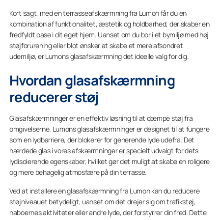
Kort sagt, med en terrasseafskærmning fra Lumon får du en
kombination af funktionalitet, æstetik og holdbarhed, der skaber en
fredfyldt oase i dit eget hjem. Uanset om du bor i et bymiljø med høj
støjforurening eller blot ønsker at skabe et mere afsondret
udemiljø, er Lumons glasafskærmning det ideelle valg for dig.
Hvordan glasafskærmning
reducerer støj
Glasafskærmninger er en effektiv løsning til at dæmpe støj fra
omgivelserne. Lumons glasafskærmninger er designet til at fungere
som en lydbarriere, der blokerer for generende lyde udefra. Det
hærdede glas i vores afskærmninger er specielt udvalgt for dets
lydisolerende egenskaber, hvilket gør det muligt at skabe en roligere
og mere behagelig atmosfære på din terrasse.
Ved at installere en glasafskærmning fra Lumon kan du reducere
støjniveauet betydeligt, uanset om det drejer sig om trafikstøj,
naboernes aktiviteter eller andre lyde, der forstyrrer din fred. Dette