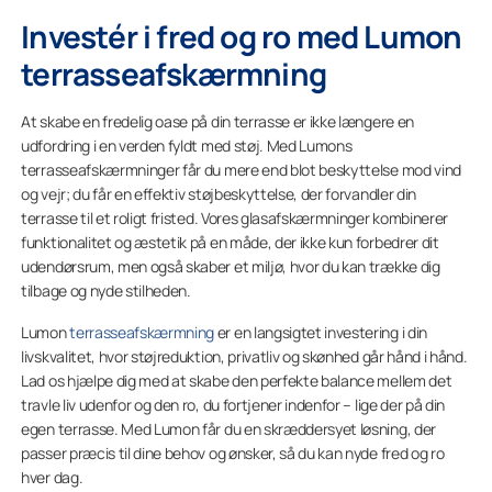
Investér i fred og ro med Lumon
terrasseafskærmning
At skabe en fredelig oase på din terrasse er ikke længere en
udfordring i en verden fyldt med støj. Med Lumons
terrasseafskærmninger får du mere end blot beskyttelse mod vind
og vejr; du får en effektiv støjbeskyttelse, der forvandler din
terrasse til et roligt fristed. Vores glasafskærmninger kombinerer
funktionalitet og æstetik på en måde, der ikke kun forbedrer dit
udendørsrum, men også skaber et miljø, hvor du kan trække dig
tilbage og nyde stilheden.
Lumon
terrasseafskærmning
er en langsigtet investering i din
livskvalitet, hvor støjreduktion, privatliv og skønhed går hånd i hånd.
Lad os hjælpe dig med at skabe den perfekte balance mellem det
travle liv udenfor og den ro, du fortjener indenfor – lige der på din
egen terrasse. Med Lumon får du en skræddersyet løsning, der
passer præcis til dine behov og ønsker, så du kan nyde fred og ro
hver dag.