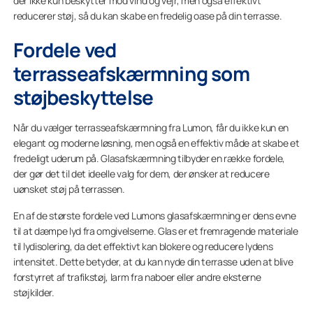
der ikke kun beskytter mod vind og vejr, men også effektivt
reducerer støj, så du kan skabe en fredelig oase på din terrasse.
Fordele ved
terrasseafskærmning som
støjbeskyttelse
Når du vælger terrasseafskærmning fra Lumon, får du ikke kun en
elegant og moderne løsning, men også en effektiv måde at skabe et
fredeligt uderum på. Glasafskærmning tilbyder en række fordele,
der gør det til det ideelle valg for dem, der ønsker at reducere
uønsket støj på terrassen.
En af de største fordele ved Lumons glasafskærmning er dens evne
til at dæmpe lyd fra omgivelserne. Glas er et fremragende materiale
til lydisolering, da det effektivt kan blokere og reducere lydens
intensitet. Dette betyder, at du kan nyde din terrasse uden at blive
forstyrret af trafikstøj, larm fra naboer eller andre eksterne
støjkilder.