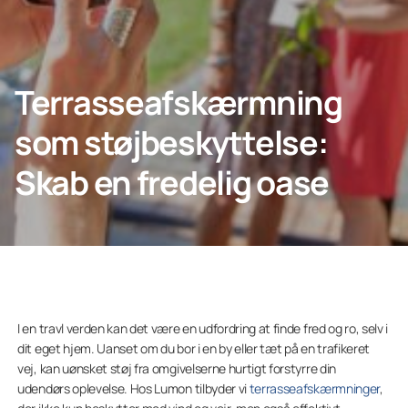
Erhverv
Terrasseafskærmning
som støjbeskyttelse:
Lumon
Skab en fredelig oase
I en travl verden kan det være en udfordring at finde fred og ro, selv i
dit eget hjem. Uanset om du bor i en by eller tæt på en trafikeret
vej, kan uønsket støj fra omgivelserne hurtigt forstyrre din
udendørs oplevelse. Hos Lumon tilbyder vi
terrasseafskærmninger
,