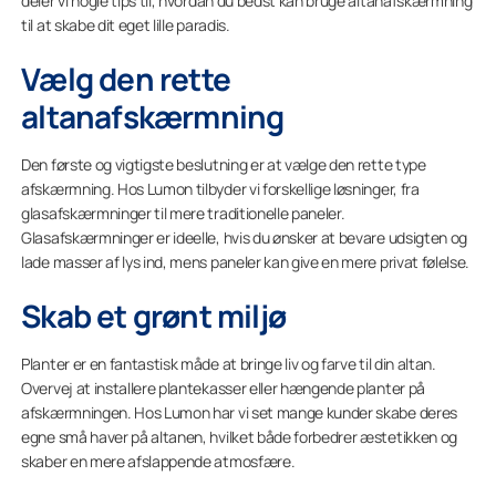
deler vi nogle tips til, hvordan du bedst kan bruge altanafskærmning
til at skabe dit eget lille paradis.
Vælg den rette
altanafskærmning
Den første og vigtigste beslutning er at vælge den rette type
afskærmning. Hos Lumon tilbyder vi forskellige løsninger, fra
glasafskærmninger til mere traditionelle paneler.
Glasafskærmninger er ideelle, hvis du ønsker at bevare udsigten og
lade masser af lys ind, mens paneler kan give en mere privat følelse.
Skab et grønt miljø
Planter er en fantastisk måde at bringe liv og farve til din altan.
Overvej at installere plantekasser eller hængende planter på
afskærmningen. Hos Lumon har vi set mange kunder skabe deres
egne små haver på altanen, hvilket både forbedrer æstetikken og
skaber en mere afslappende atmosfære.