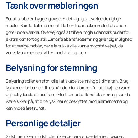
Tænk over møbleringen
For at skabe en hyggelig oase er det vigtigt at vælge de rigtige
møbler. Komfortable stole, et lille bord og måske en blød plaid kan
gøre underværker. Overvej også at tilføje nogle udendørs puder for
ekstra komfort og stil. Lumon’s altanafskærmning giver dig mulighed
for at vælge møbler, der ellers ikke ville kunne modstå vejret, da
vores løsninger beskytter mod vind og regn.
Belysning for stemning
Belysning spiller en stor rolle i at skabe stemning på din altan. Brug
lyskæder, lanterner eller små udendørs lamper for at tilføje en varm
og indbydende atmosfære. Med Lumon’s altanafskærmning kan du
være sikker på, at dine lyskilder er beskyttet mod elementerne og
kan nydes året rundt.
Personlige detaljer
Sidst men ikke mindst, glem ikke de personlige detaljer. Tæpper,