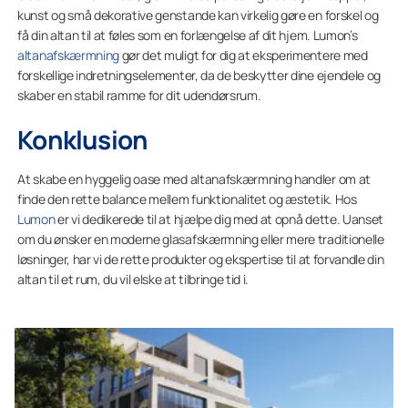
kunst og små dekorative genstande kan virkelig gøre en forskel og
få din altan til at føles som en forlængelse af dit hjem. Lumon’s
altanafskærmning
gør det muligt for dig at eksperimentere med
forskellige indretningselementer, da de beskytter dine ejendele og
skaber en stabil ramme for dit udendørsrum.
Konklusion
At skabe en hyggelig oase med altanafskærmning handler om at
finde den rette balance mellem funktionalitet og æstetik. Hos
Lumon
er vi dedikerede til at hjælpe dig med at opnå dette. Uanset
om du ønsker en moderne glasafskærmning eller mere traditionelle
løsninger, har vi de rette produkter og ekspertise til at forvandle din
altan til et rum, du vil elske at tilbringe tid i.