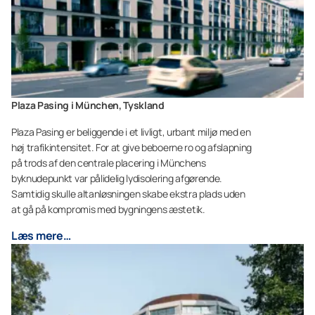
Plaza Pasing i München, Tyskland
Plaza Pasing er beliggende i et livligt, urbant miljø med en
høj trafikintensitet. For at give beboerne ro og afslapning
på trods af den centrale placering i Münchens
byknudepunkt var pålidelig lydisolering afgørende.
Samtidig skulle altanløsningen skabe ekstra plads uden
at gå på kompromis med bygningens æstetik.
Læs mere…