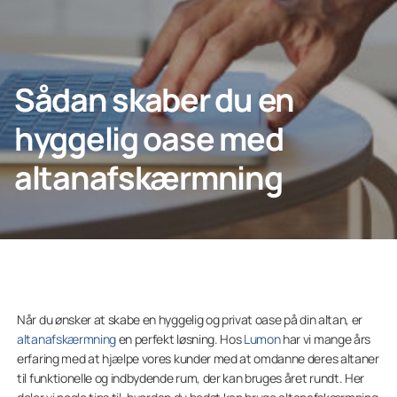
Erhverv
Sådan skaber du en
hyggelig oase med
Lumon
altanafskærmning
Når du ønsker at skabe en hyggelig og privat oase på din altan, er
altanafskærmning
en perfekt løsning. Hos
Lumon
har vi mange års
erfaring med at hjælpe vores kunder med at omdanne deres altaner
til funktionelle og indbydende rum, der kan bruges året rundt. Her