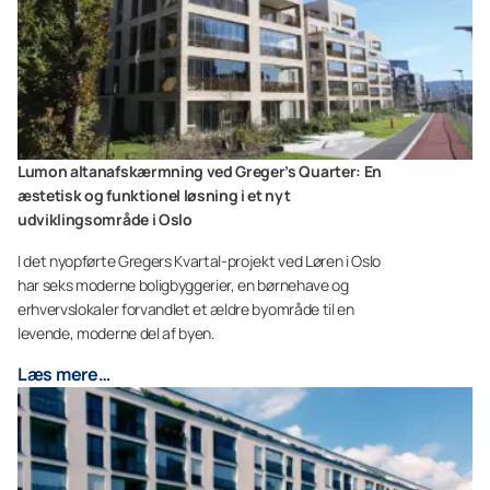
Lumon altanafskærmning ved Greger’s Quarter: En
æstetisk og funktionel løsning i et nyt
udviklingsområde i Oslo
I det nyopførte Gregers Kvartal-projekt ved Løren i Oslo
har seks moderne boligbyggerier, en børnehave og
erhvervslokaler forvandlet et ældre byområde til en
levende, moderne del af byen.
Læs mere…