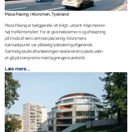
Plaza Pasing i München, Tyskland
Plaza Pasing er beliggende i et livligt, urbant miljø med en
høj trafikintensitet. For at give beboerne ro og afslapning
på trods af den centrale placering i Münchens
byknudepunkt var pålidelig lydisolering afgørende.
Samtidig skulle altanløsningen skabe ekstra plads uden
at gå på kompromis med bygningens æstetik.
Læs mere…