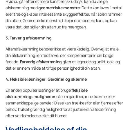
Hvis du går efter et mere kunstnerisk udtryk, kan du vælge
afskærmning med
geometriske mønstre
. Dette kan laves i metal
eller træ og skaber interessante skyggeeffekter, når solen rammer
din altan. Geometriske mønstre tilføjer en moderne kant og kan
være det, der skiller din altan ud fra mængden.
3. Farverig afskærmning
Altanafskærmning behøver ikke at være kedelig. Overvej at male
din afskærmning i en fed farve, der komplementerer din boligs
facade.
Farverig afskærmning
giver et legende og unikt look, og
det er en nem måde at tilføje personlighed til din altan.
4. Fleksible løsninger: Gardiner og skærme
En anden populær løsning er at bruge
fleksible
afskærmningsmuligheder
såsom gardiner, rulleskærme eller
sammenklappelige paneler. Disse kan trækkes for eller fjernes efter
behov, hvilket giver dig mulighed for at justere din afskærmning
efter vejrforholdene eller dit humør.
Vedligeholdelse af din