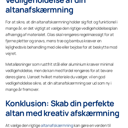
altanafskærmning
For at sikre, at din altanafskærmning holder sig flot og funktionel i
mange år, er det vigtigt at vælge den rigtige vedligeholdelsesplan
afhængig af materialet. Glas skal rengøres regelmæssigt for at
fjerne pletter og snavs, mens træ og bambus kræver en
lejlighedsvis behandling med olie eller bejdse for at beskytte mod
vejret.
Metalløsninger som rustfrit stål eller aluminium kræver minimal
vedligeholdelse, men de kan med fordel rengøres for at bevare
deres glans. Uanset hvilket materiale du vælger, vil en god
vedligeholdelse sikre, at din altanafskærmning ser ud som ny i
mange år fremover.
Konklusion: Skab din perfekte
altan med kreativ afskærmning
At vælge den rigtige
altanafskærmning
kan gøre en verden til