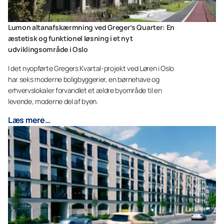
Lumon altanafskærmning ved Greger’s Quarter: En
æstetisk og funktionel løsning i et nyt
udviklingsområde i Oslo
I det nyopførte Gregers Kvartal-projekt ved Løren i Oslo
har seks moderne boligbyggerier, en børnehave og
erhvervslokaler forvandlet et ældre byområde til en
levende, moderne del af byen.
Læs mere…