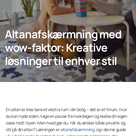
Erhverv
Altanafskærmning med
wow-faktor: Kreative
Lumon
løsninger til enhver stil
En altan er ikke bare et ekstra rum i din bolig – det er et frirum, hvor
du kan nyde solen, tage en pause fra hverdagen og skabe din egen
oase midt i byen. Men hvad gør du, når du ønsker både privatliv og
stil på din altan? Løsningen er
altanafskærmning
, og i denne guide