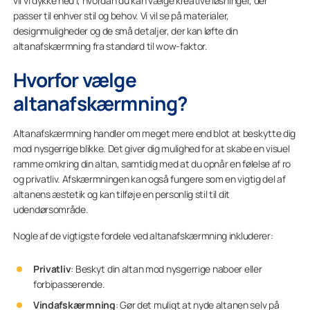
vil vi dykke ned i, hvordan du kan vælge kreative løsninger, der
passer til enhver stil og behov. Vi vil se på materialer,
designmuligheder og de små detaljer, der kan løfte din
altanafskærmning fra standard til wow-faktor.
Hvorfor vælge
altanafskærmning?
Altanafskærmning handler om meget mere end blot at beskytte dig
mod nysgerrige blikke. Det giver dig mulighed for at skabe en visuel
ramme omkring din altan, samtidig med at du opnår en følelse af ro
og privatliv. Afskærmningen kan også fungere som en vigtig del af
altanens æstetik og kan tilføje en personlig stil til dit
udendørsområde.
Nogle af de vigtigste fordele ved altanafskærmning inkluderer:
Privatliv
: Beskyt din altan mod nysgerrige naboer eller
forbipasserende.
Vindafskærmning
: Gør det muligt at nyde altanen selv på