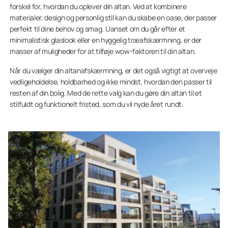
forskel for, hvordan du oplever din altan. Ved at kombinere
materialer, design og personlig stil kan du skabe en oase, der passer
perfekt til dine behov og smag. Uanset om du går efter et
minimalistisk glaslook eller en hyggelig træafskærmning, er der
masser af muligheder for at tilføje wow-faktoren til din altan.
Når du vælger din altanafskærmning, er det også vigtigt at overveje
vedligeholdelse, holdbarhed og ikke mindst, hvordan den passer til
resten af din bolig. Med de rette valg kan du gøre din altan til et
stilfuldt og funktionelt fristed, som du vil nyde året rundt.