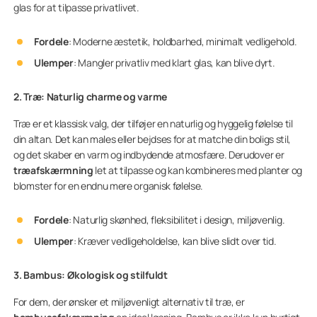
glas for at tilpasse privatlivet.
Fordele
: Moderne æstetik, holdbarhed, minimalt vedligehold.
Ulemper
: Mangler privatliv med klart glas, kan blive dyrt.
2. Træ: Naturlig charme og varme
Træ er et klassisk valg, der tilføjer en naturlig og hyggelig følelse til
din altan. Det kan males eller bejdses for at matche din boligs stil,
og det skaber en varm og indbydende atmosfære. Derudover er
træafskærmning
let at tilpasse og kan kombineres med planter og
blomster for en endnu mere organisk følelse.
Fordele
: Naturlig skønhed, fleksibilitet i design, miljøvenlig.
Ulemper
: Kræver vedligeholdelse, kan blive slidt over tid.
3. Bambus: Økologisk og stilfuldt
For dem, der ønsker et miljøvenligt alternativ til træ, er