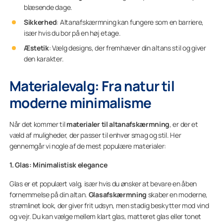
blæsende dage.
Sikkerhed
: Altanafskærmning kan fungere som en barriere,
især hvis du bor på en høj etage.
Æstetik
: Vælg designs, der fremhæver din altans stil og giver
den karakter.
Materialevalg: Fra natur til
moderne minimalisme
Når det kommer til
materialer til altanafskærmning
, er der et
væld af muligheder, der passer til enhver smag og stil. Her
gennemgår vi nogle af de mest populære materialer:
1. Glas: Minimalistisk elegance
Glas er et populært valg, især hvis du ønsker at bevare en åben
fornemmelse på din altan.
Glasafskærmning
skaber en moderne,
strømlinet look, der giver frit udsyn, men stadig beskytter mod vind
og vejr. Du kan vælge mellem klart glas, matteret glas eller tonet