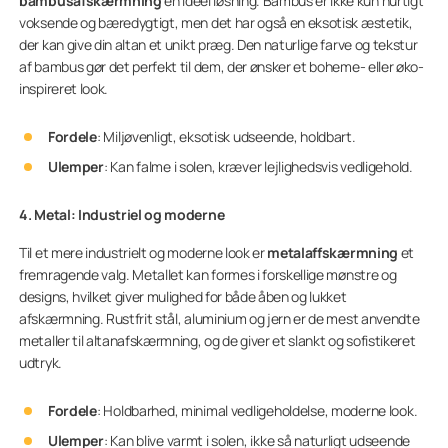
bambusafskærmning
en ideel løsning. Bambus er ikke kun hurtigt
voksende og bæredygtigt, men det har også en eksotisk æstetik,
der kan give din altan et unikt præg. Den naturlige farve og tekstur
af bambus gør det perfekt til dem, der ønsker et boheme- eller øko-
inspireret look.
Fordele
: Miljøvenligt, eksotisk udseende, holdbart.
Ulemper
: Kan falme i solen, kræver lejlighedsvis vedligehold.
4. Metal: Industriel og moderne
Til et mere industrielt og moderne look er
metalaffskærmning
et
fremragende valg. Metallet kan formes i forskellige mønstre og
designs, hvilket giver mulighed for både åben og lukket
afskærmning. Rustfrit stål, aluminium og jern er de mest anvendte
metaller til altanafskærmning, og de giver et slankt og sofistikeret
udtryk.
Fordele
: Holdbarhed, minimal vedligeholdelse, moderne look.
Ulemper
: Kan blive varmt i solen, ikke så naturligt udseende