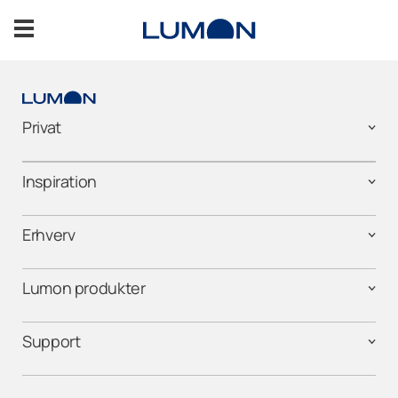
Spring
til
indhold
Altanafskærmning
Privat
Terrasseafskærmning
Inspiration
Inspiration
Erhverv
Support
Lumon produkter
Salg
Support
FÅ ET UFORPLIGTENDE TILBUD