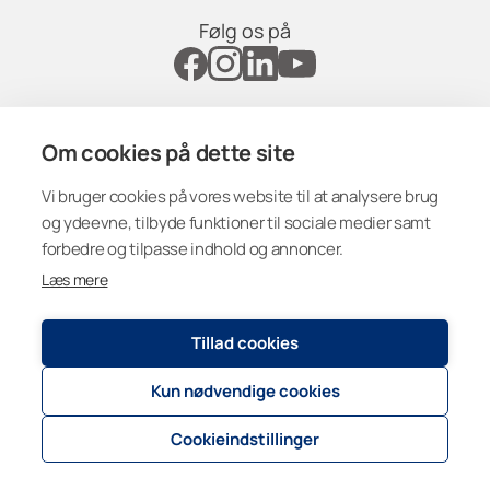
Følg os på
Erhverv
Om cookies på dette site
Denmark
Lumon
Vi bruger cookies på vores website til at analysere brug
og ydeevne, tilbyde funktioner til sociale medier samt
Registry and Privacy Statement
© 2026
Lumon Group
forbedre og tilpasse indhold og annoncer.
Cookie settings
Læs mere
Tillad cookies
Kun nødvendige cookies
Cookieindstillinger