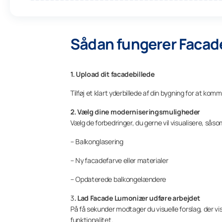
Sådan fungerer Facad
1. Upload dit facadebillede
Tilføj et klart yderbillede af din bygning for at komm
2. Vælg dine moderniseringsmuligheder
Vælg de forbedringer, du gerne vil visualisere, såso
– Balkonglasering
– Ny facadefarve eller materialer
– Opdaterede balkongelændere
3
. Lad Facade Lumonizer udføre arbejdet
På få sekunder modtager du visuelle forslag, der v
funktionalitet.