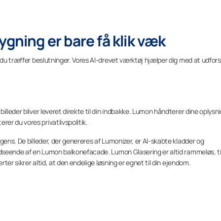
ygning er bare få klik væk
r du træffer beslutninger. Vores AI-drevet værktøj hjælper dig med at udfor
illeder bliver leveret direkte til din indbakke. Lumon håndterer dine oplysn
er du vores privatlivspolitik.
igens. De billeder, der genereres af Lumonizer, er AI-skabte kladder og
udseende af en Lumon balkonefacade. Lumon Glasering er altid rammeløs, ti
rter sikrer altid, at den endelige løsning er egnet til din ejendom.