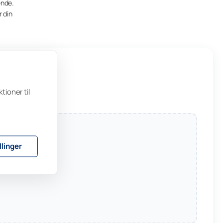
ende.
 din
tioner til
llinger