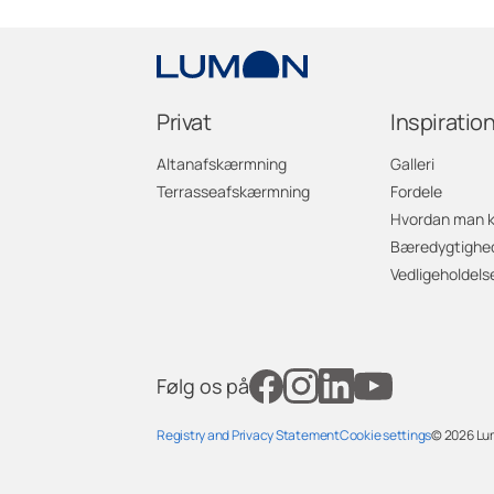
Privat
Inspiratio
Altanafskærmning
Galleri
Terrasseafskærmning
Fordele
Hvordan man 
Bæredygtighe
Vedligeholdels
Følg os på
Registry and Privacy Statement
Cookie settings
© 2026
Lu