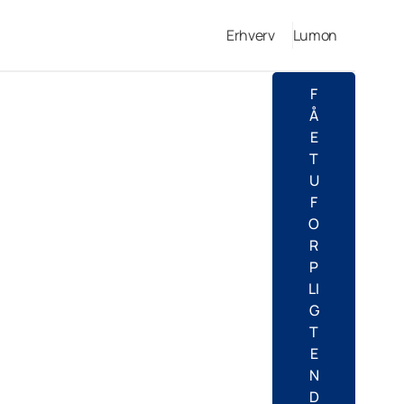
Erhverv
Lumon
F
Å
E
T
U
F
O
R
P
LI
G
T
E
N
D