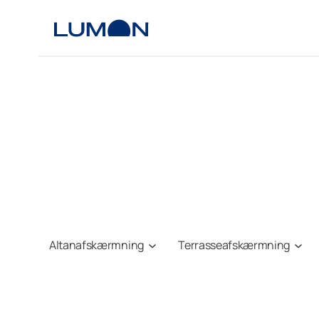
Spring
til
indhold
Altanafskærmning
Terrasseafskærmning