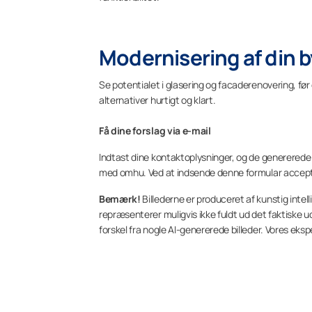
Modernisering af din b
Se potentialet i glasering og facaderenovering, fø
alternativer hurtigt og klart.
Få dine forslag via e-mail
Indtast dine kontaktoplysninger, og de genererede b
med omhu. Ved at indsende denne formular accepter
Bemærk!
Billederne er produceret af kunstig intell
repræsenterer muligvis ikke fuldt ud det faktiske 
forskel fra nogle AI-genererede billeder. Vores ekspe