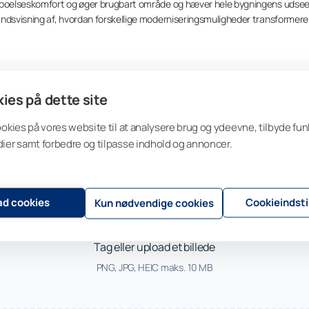
beboelseskomfort og øger brugbart område og hæver hele bygningens udse
åndsvisning af, hvordan forskellige moderniseringsmuligheder transformerer
ies på dette site
ookies på vores website til at analysere brug og ydeevne, tilbyde funk
ier samt forbedre og tilpasse indhold og annoncer.
lad cookies
Cookieindsti
Kun nødvendige cookies
Tag eller upload et billede
PNG, JPG, HEIC maks. 10 MB