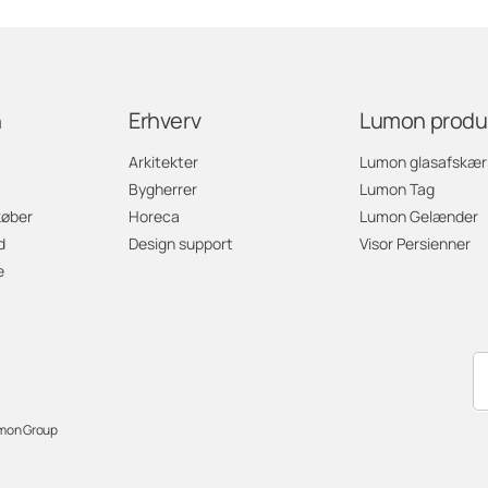
n
Erhverv
Lumon produ
Arkitekter
Lumon glasafskæ
Bygherrer
Lumon Tag
køber
Horeca
Lumon Gelænder
d
Design support
Visor Persienner
e
mon Group