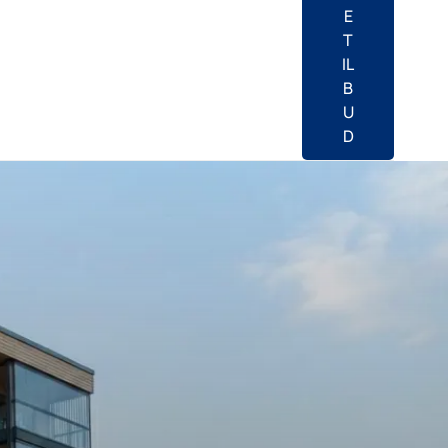
E
T
IL
B
U
D