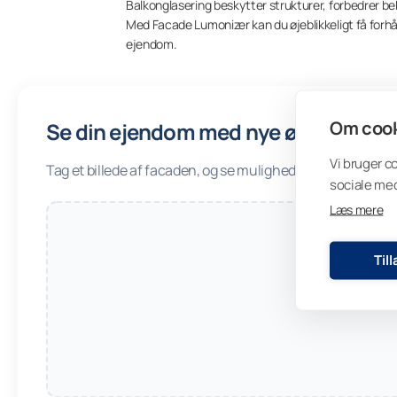
Balkonglasering beskytter strukturer, forbedrer 
Med Facade Lumonizer kan du øjeblikkeligt få forh
ejendom.
Om cook
Se din ejendom med nye øjne
Vi bruger c
Tag et billede af facaden, og se mulighederne.
sociale med
Læs mere
Til