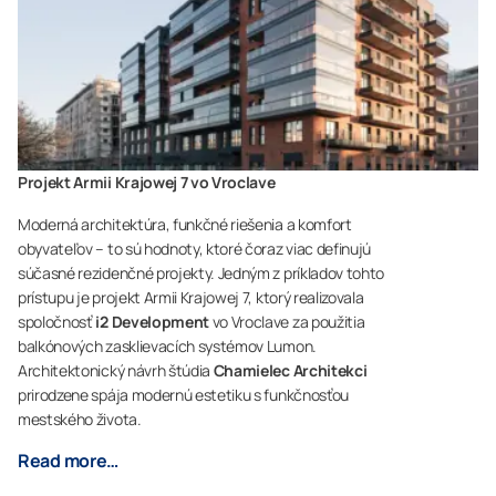
Projekt Armii Krajowej 7 vo Vroclave
Moderná architektúra, funkčné riešenia a komfort
obyvateľov – to sú hodnoty, ktoré čoraz viac definujú
súčasné rezidenčné projekty. Jedným z príkladov tohto
prístupu je projekt Armii Krajowej 7, ktorý realizovala
spoločnosť
i2 Development
vo Vroclave za použitia
balkónových zasklievacích systémov Lumon.
Architektonický návrh štúdia
Chamielec Architekci
prirodzene spája modernú estetiku s funkčnosťou
mestského života.
Read more…