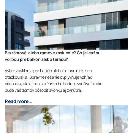
Bezrámové, alebo rámové zasklenie? Čo je lepšou
voľbou pre balkón alebo terasu?
Výber zasklenia pre balkón alebo terasu nie je len
otázkou skla. Správne riešenie ovplyvňuje vzhľad
priestoru, ale aj to, ako často ho budete využívať a ako
bude váš domov pôsobiť zvonku aj zvnútra.
Read more…