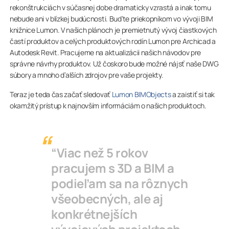
rekonštrukciách v súčasnej dobe dramaticky vzrastá a inak tomu
nebude ani v blízkej budúcnosti. Buďte priekopníkom vo vývoji BIM
knižnice Lumon. V našich plánoch je premietnutý vývoj čiastkových
častí produktov a celých produktových rodín Lumon pre Archicad a
Autodesk Revit. Pracujeme na aktualizácii našich návodov pre
správne návrhy produktov. Už čoskoro bude možné nájsť naše DWG
súbory a mnoho ďalších zdrojov pre vaše projekty.
Teraz je teda čas začať sledovať
Lumon BIMObjects
a zaistiť si tak
okamžitý prístup k najnovším informáciám o našich produktoch.
“Viac než 5 rokov
pracujem s 3D a BIM a
podieľam sa na rôznych
všeobecných, ale aj
konkrétnejších