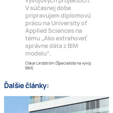
vývojových projektoch.
V súčasnej dobe
pripravujem diplomovú
prácu na University of
Applied Sciences na
tému „Ako extrahovať
správne dáta z BIM
modelu“.
Oskar Lindström (Špecialista na vývoj
BIM)
Ďalšie články: