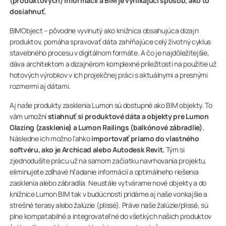
(produktových) informácií a BIM je vynikajúci spôsob, ako to
dosiahnuť.
BIMObject – pôvodne vyvinutý ako knižnica obsahujúca dizajn
produktov, pomáha spravovať dáta zahŕňajúce celý životný cyklus
stavebného procesu v digitálnom formáte. A čo je najdôležitejšie,
dáva architektom a dizajnérom komplexné príležitosti na použitie už
hotových výrobkov v ich projekčnej práci s aktuálnymi a presnými
rozmermi aj dátami.
Aj naše produkty zasklenia Lumon sú dostupné ako BIM objekty. To
vám umožní
stiahnuť si produktové dáta a objekty pre Lumon
Glazing (zasklenie) a Lumon Railings (balkónové zábradlie).
Následne ich možno ľahko
importovať priamo do vlastného
softvéru, ako je Archicad alebo Autodesk Revit.
Tým si
zjednodušíte prácu už na samom začiatku navrhovania projektu,
eliminujete zdĺhavé hľadanie informácií a optimálneho riešenia
zasklenia alebo zábradlia. Neustále vytvárame nové objekty a do
knižnice Lumon BIM tak v budúcnosti pridáme aj naše vonkajšie a
strešné terasy alebo žalúzie (plissé). Práve naše žalúzie/plissé, sú
plne kompatabilné a integrovateľné do všetkých našich produktov