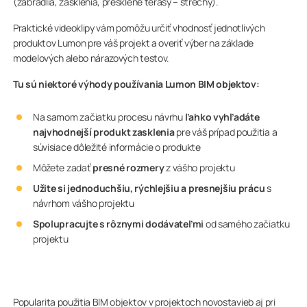
(zábradlia, zasklenia, presklené terasy – strechy).
Praktické videoklipy vám pomôžu určiť vhodnosť jednotlivých
produktov Lumon pre váš projekt a overiť výber na základe
modelových alebo nárazových testov.
Tu sú niektoré výhody používania Lumon BIM objektov:
Na samom začiatku procesu návrhu
ľahko vyhľadáte
najvhodnejší produkt zasklenia
pre váš prípad použitia a
súvisiace dôležité informácie o produkte
Môžete zadať
presné rozmery
z vášho projektu
Užite si jednoduchšiu, rýchlejšiu a presnejšiu prácu
s
návrhom vášho projektu
Spolupracujte s rôznymi dodávateľmi
od samého začiatku
projektu
Popularita použitia BIM objektov v projektoch novostavieb aj pri