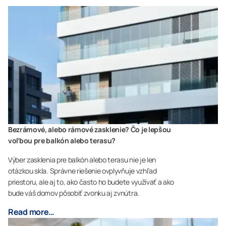
Bezrámové, alebo rámové zasklenie? Čo je lepšou
voľbou pre balkón alebo terasu?
Výber zasklenia pre balkón alebo terasu nie je len
otázkou skla. Správne riešenie ovplyvňuje vzhľad
priestoru, ale aj to, ako často ho budete využívať a ako
bude váš domov pôsobiť zvonku aj zvnútra.
Read more…