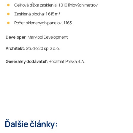
Celková dĺžka zasklenia: 1 016 líniových metrov
Zasklená plocha: 1 615 m²
Počet sklenených panelov: 1 163
Developer
: Marvipol Development
Architekt
: Studio 20 sp. z o.o.
Generálny dodávateľ
: Hochtief Polska S.A.
Ďalšie články: