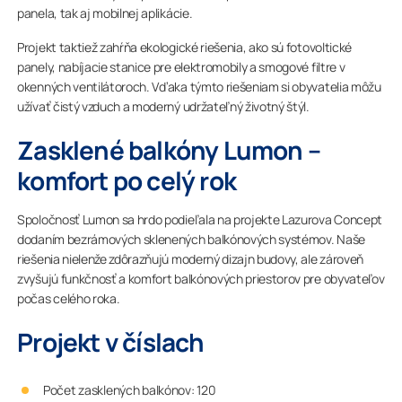
panela, tak aj mobilnej aplikácie.
Projekt taktiež zahŕňa ekologické riešenia, ako sú fotovoltické
panely, nabíjacie stanice pre elektromobily a smogové filtre v
okenných ventilátoroch. Vďaka týmto riešeniam si obyvatelia môžu
užívať čistý vzduch a moderný udržateľný životný štýl.
Zasklené balkóny Lumon –
komfort po celý rok
Spoločnosť Lumon sa hrdo podieľala na projekte Lazurova Concept
dodaním bezrámových sklenených balkónových systémov. Naše
riešenia nielenže zdôrazňujú moderný dizajn budovy, ale zároveň
zvyšujú funkčnosť a komfort balkónových priestorov pre obyvateľov
počas celého roka.
Projekt v číslach
Počet zasklených balkónov: 120