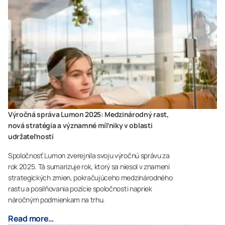
Výročná správa Lumon 2025: Medzinárodný rast,
nová stratégia a významné míľniky v oblasti
udržateľnosti
Spoločnosť Lumon zverejnila svoju výročnú správu za
rok 2025. Tá sumarizuje rok, ktorý sa niesol v znamení
strategických zmien, pokračujúceho medzinárodného
rastu a posilňovania pozície spoločnosti napriek
náročným podmienkam na trhu.
Read more…