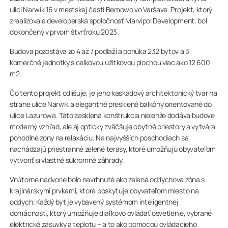
ulici Narwik 16 v mestskej časti Bemowo vo Varšave. Projekt, ktorý
zrealizovala developerská spoločnosť Marvipol Development, bol
dokončený v prvom štvrťroku 2023.
Budova pozostáva zo 4 až 7 podlaží a ponúka 232 bytov a 3
komerčné jednotky s celkovou úžitkovou plochou viac ako 12 600
m2.
Čo tento projekt odlišuje, je jeho kaskádový architektonický tvar na
strane ulice Narwik a elegantné presklené balkóny orientované do
ulice Lazurowa. Táto zasklená konštrukcia nielenže dodáva budove
moderný vzhľad, ale aj opticky zväčšuje obytné priestory a vytvára
pohodlné zóny na relaxáciu. Na najvyšších poschodiach sa
nachádzajú priestranné zelené terasy, ktoré umožňujú obyvateľom
vytvoriť si vlastné súkromné záhrady.
Vnútorné nádvorie bolo navrhnuté ako zelená oddychová zóna s
krajinárskymi prvkami, ktorá poskytuje obyvateľom miesto na
oddych. Každý byt je vybavený systémom inteligentnej
domácnosti, ktorý umožňuje diaľkovo ovládať osvetlenie, vybrané
elektrické zásuvky a teplotu – a to ako pomocou ovládacieho