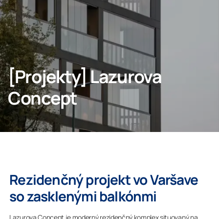
Domov
[Projekty] Lazurova
Lumon Group
Concept
Rezidenčný projekt vo Varšave
so zasklenými balkónmi
Lazurova Concept je moderný rezidenčný komplex situovaný na