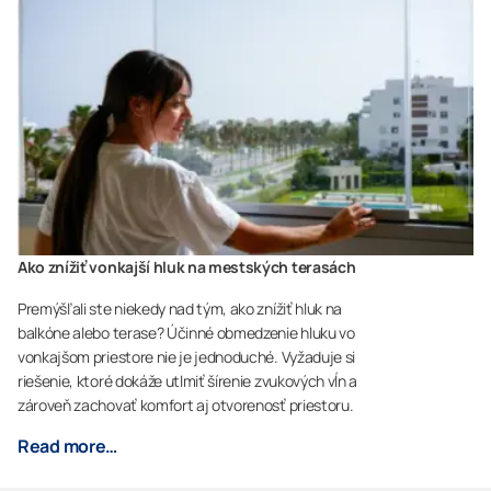
Ako znížiť vonkajší hluk na mestských terasách
Premýšľali ste niekedy nad tým, ako znížiť hluk na
balkóne alebo terase? Účinné obmedzenie hluku vo
vonkajšom priestore nie je jednoduché. Vyžaduje si
riešenie, ktoré dokáže utlmiť šírenie zvukových vĺn a
zároveň zachovať komfort aj otvorenosť priestoru.
Read more…