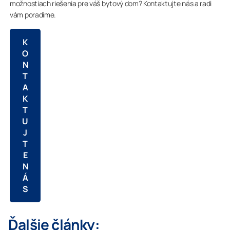
možnostiach riešenia pre váš bytový dom? Kontaktujte nás a radi
vám poradíme.
K
O
N
T
A
K
T
U
J
T
E
N
Á
S
Ďalšie články: