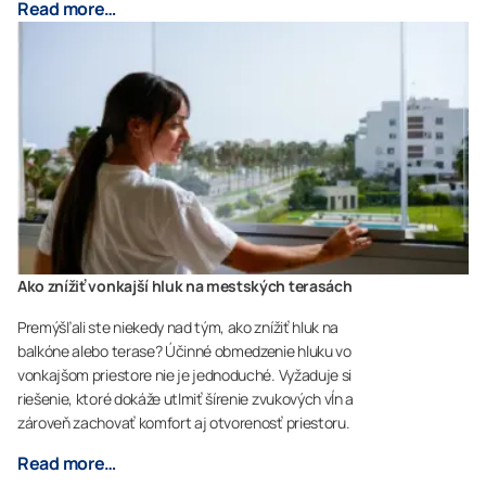
Read more…
Ako znížiť vonkajší hluk na mestských terasách
Premýšľali ste niekedy nad tým, ako znížiť hluk na
balkóne alebo terase? Účinné obmedzenie hluku vo
vonkajšom priestore nie je jednoduché. Vyžaduje si
riešenie, ktoré dokáže utlmiť šírenie zvukových vĺn a
zároveň zachovať komfort aj otvorenosť priestoru.
Read more…