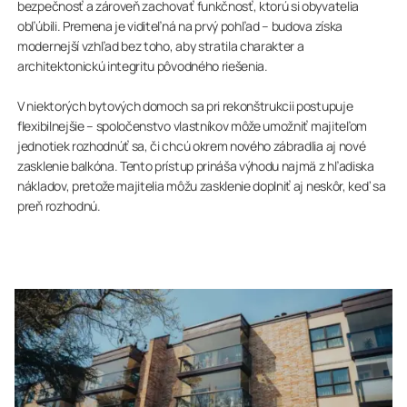
bezpečnosť a zároveň zachovať funkčnosť, ktorú si obyvatelia
obľúbili. Premena je viditeľná na prvý pohľad – budova získa
modernejší vzhľad bez toho, aby stratila charakter a
architektonickú integritu pôvodného riešenia.
V niektorých bytových domoch sa pri rekonštrukcii postupuje
flexibilnejšie – spoločenstvo vlastníkov môže umožniť majiteľom
jednotiek rozhodnúť sa, či chcú okrem nového zábradlia aj nové
zasklenie balkóna. Tento prístup prináša výhodu najmä z hľadiska
nákladov, pretože majitelia môžu zasklenie doplniť aj neskôr, keď sa
preň rozhodnú.