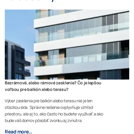
Bezrámové, alebo rámové zasklenie? Čo je lepšou
voľbou pre balkón alebo terasu?
Výber zasklenia pre balkón alebo terasu nie je len
otázkou skla. Správne riešenie ovplyvňuje vzhľad
priestoru, ale aj to, ako často ho budete využívať a ako
bude váš domov pôsobiť zvonku aj zvnútra.
Read more…