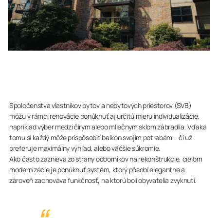
Spoločenstvá vlastníkov bytov a nebytových priestorov (SVB)
môžu v rámci renovácie ponúknuť aj určitú mieru individualizácie,
napríklad výber medzi čírym alebo mliečnym sklom zábradlia. Vďaka
tomu si každý môže prispôsobiť balkón svojim potrebám – či už
preferuje maximálny výhľad, alebo väčšie súkromie.
Ako často zaznieva zo strany odborníkov na rekonštrukcie, cieľom
modernizácie je ponúknuť systém, ktorý pôsobí elegantne a
zároveň zachováva funkčnosť, na ktorú boli obyvatelia zvyknutí.