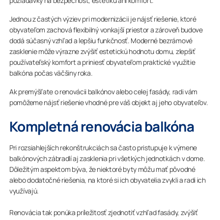
požiadavky na bezpečnosť, estetiku ani komfort.
Jednou z častých výziev pri modernizácii je nájsť riešenie, ktoré
obyvateľom zachová flexibilný vonkajší priestor a zároveň budove
dodá súčasný vzhľad a lepšiu funkčnosť. Moderné bezrámové
zasklenie môže výrazne zvýšiť estetickú hodnotu domu, zlepšiť
používateľský komfort a priniesť obyvateľom praktické využitie
balkóna počas väčšiny roka.
Ak premýšľate o renovácii balkónov alebo celej fasády, radi vám
pomôžeme nájsť riešenie vhodné pre váš objekt aj jeho obyvateľov.
Kompletná renovácia balkóna
Pri rozsiahlejších rekonštrukciách sa často pristupuje k výmene
balkónových zábradlí aj zasklenia pri všetkých jednotkách v dome.
Dôležitým aspektom býva, že niektoré byty môžu mať pôvodné
alebo dodatočné riešenia, na ktoré si ich obyvatelia zvykli a radi ich
využívajú.
Renovácia tak ponúka príležitosť zjednotiť vzhľad fasády, zvýšiť