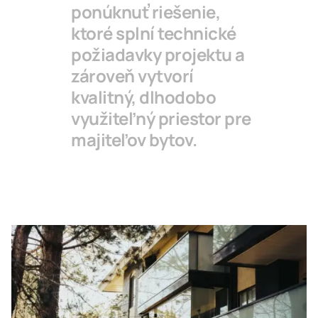
ponúknuť riešenie,
ktoré splní technické
požiadavky projektu a
zároveň vytvorí
kvalitný, dlhodobo
využiteľný priestor pre
majiteľov bytov.