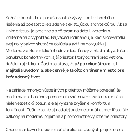
Každá rekonštrukcia prináša vlastné výzvy – od technického
riešenia až po estetické zladenie s existujúcou architektúrou. Ak sa
k nim pristupuje precízne a s dôrazom na detail, výsledky sú
viditeľné na prvý pohľad. Najväčšou odmenou je, keď si obyvatelia
svoj nový balkón skutočne obľúbia a aktívne ho využívajú.
Moderné zasklenie dokáže budove dodať nový vzhľad a obyvateľom
ponúknuť komfortný vonkajší priestor, ktorý ochráni pred vetrom,
dažďom aj hlukom. Často sa stáva, že
až po rekonštrukcii si
majitelia uvedomia, aké cenné je takéto chránené miesto pre
každodenný život.
Na základe mnohých úspešných projektov môžeme povedať, že
modernizácia balkónov pomocou bezrámového zasklenia prináša
nielen estetický posun, ale aj výrazné zvýšenie komfortu a
funkčnosti. Tešíme sa, že aj naďalej budeme pomáhať meniť staršie
balkóny na moderné, príjemné a plnohodnotne využiteľné priestory.
Chcete sa dozvedieť viac o našich rekonštrukčných projektoch a