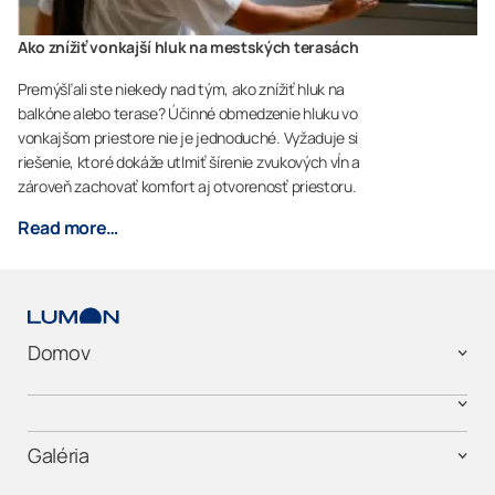
Ako znížiť vonkajší hluk na mestských terasách
Premýšľali ste niekedy nad tým, ako znížiť hluk na
balkóne alebo terase? Účinné obmedzenie hluku vo
vonkajšom priestore nie je jednoduché. Vyžaduje si
riešenie, ktoré dokáže utlmiť šírenie zvukových vĺn a
zároveň zachovať komfort aj otvorenosť priestoru.
Read more…
Domov
Galéria