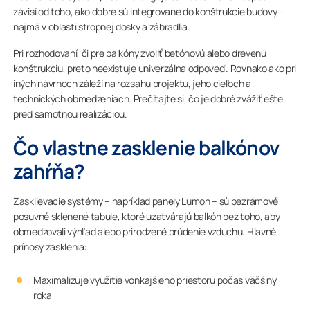
závisí od toho, ako dobre sú integrované do konštrukcie budovy –
najmä v oblasti stropnej dosky a zábradlia.
Pri rozhodovaní, či pre balkóny zvoliť betónovú alebo drevenú
konštrukciu, preto neexistuje univerzálna odpoveď. Rovnako ako pri
iných návrhoch záleží na rozsahu projektu, jeho cieľoch a
technických obmedzeniach. Prečítajte si, čo je dobré zvážiť ešte
pred samotnou realizáciou.
Čo vlastne zasklenie balkónov
zahŕňa?
Zasklievacie systémy – napríklad panely Lumon – sú bezrámové
posuvné sklenené tabule, ktoré uzatvárajú balkón bez toho, aby
obmedzovali výhľad alebo prirodzené prúdenie vzduchu. Hlavné
prínosy zasklenia:
Maximalizuje využitie vonkajšieho priestoru počas väčšiny
roka