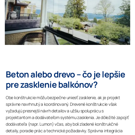
Beton alebo drevo – čo je lepšie
pre zasklenie balkónov?
Obe konštrukcie môžu bezpečne uniesť zasklenie, ak je projekt
správne navrhnutý a koordinovaný. Drevené konštrukcie však
vyžadujú presnejší návrh detailov a užšiu spoluprácu s
projektantom a dodávateľom systému zasklenia. Je dôležité zapojiť
dodávateľa (napr. Lumon) včas, aby boli zladené konštrukčné
detaily, poradie prác a technické požiadavky. Správna integrácia