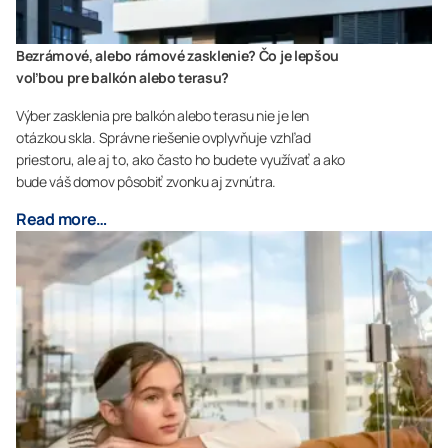
Bezrámové, alebo rámové zasklenie? Čo je lepšou
voľbou pre balkón alebo terasu?
Výber zasklenia pre balkón alebo terasu nie je len
otázkou skla. Správne riešenie ovplyvňuje vzhľad
priestoru, ale aj to, ako často ho budete využívať a ako
bude váš domov pôsobiť zvonku aj zvnútra.
Read more…