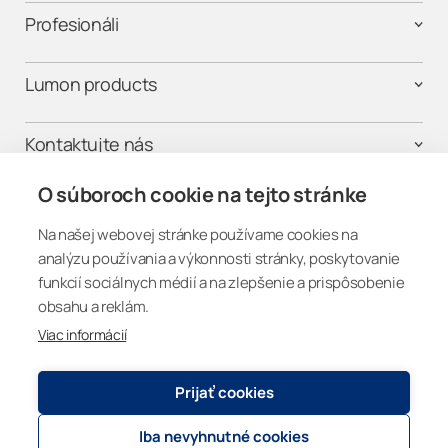
Profesionáli
Lumon products
Kontaktujte nás
O súboroch cookie na tejto stránke
Na našej webovej stránke používame cookies na
Buďme v spojení
analýzu používania a výkonnosti stránky, poskytovanie
funkcií sociálnych médií a na zlepšenie a prispôsobenie
obsahu a reklám.
Viac informácií
Slovakia
Prijať cookies
Registry and Privacy Statement
© 2026
Lumon Group
Iba nevyhnutné cookies
Cookie settings