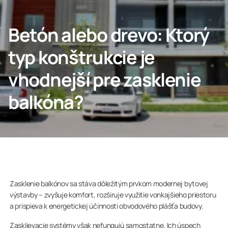
Betón alebo drevo: Ktorý
Domov
typ konštrukcie je
vhodnejší pre zasklenie
Lumon Group
balkóna?
Zasklenie balkónov sa stáva dôležitým prvkom modernej bytovej
výstavby – zvyšuje komfort, rozširuje využitie vonkajšieho priestoru
a prispieva k energetickej účinnosti obvodového plášťa budovy.
Zasklievacie systémy však nefungujú samostatne. Ich úspech