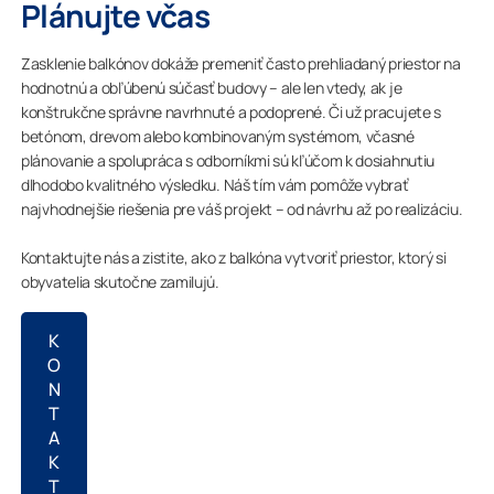
Plánujte včas
Zasklenie balkónov dokáže premeniť často prehliadaný priestor na
hodnotnú a obľúbenú súčasť budovy – ale len vtedy, ak je
konštrukčne správne navrhnuté a podoprené. Či už pracujete s
betónom, drevom alebo kombinovaným systémom, včasné
plánovanie a spolupráca s odborníkmi sú kľúčom k dosiahnutiu
dlhodobo kvalitného výsledku. Náš tím vám pomôže vybrať
najvhodnejšie riešenia pre váš projekt – od návrhu až po realizáciu.
Kontaktujte nás a zistite, ako z balkóna vytvoriť priestor, ktorý si
obyvatelia skutočne zamilujú.
K
O
N
T
A
K
T