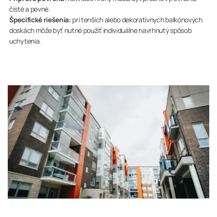
čisté a pevné.
Špecifické riešenia:
pri tenších alebo dekoratívnych balkónových
doskách môže byť nutné použiť individuálne navrhnutý spôsob
uchytenia.