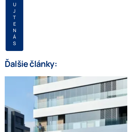
U
J
T
E
N
Á
S
Ďalšie články: