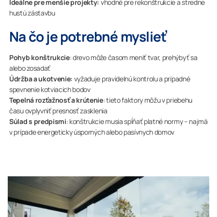
Ideálne pre menšie projekty:
vhodné pre rekonštrukcie a stredne
hustú zástavbu
Na čo je potrebné myslieť
Pohyb konštrukcie
: drevo môže časom meniť tvar, prehýbyť sa
alebo zosadať
Údržba a ukotvenie:
vyžaduje pravidelnú kontrolu a prípadné
spevnenie kotviacich bodov
Tepelná rozťažnosť a krútenie
: tieto faktory môžu v priebehu
času ovplyvniť presnosť zasklenia
Súlad s predpismi
: konštrukcie musia spĺňať platné normy – najmä
v prípade energeticky úsporných alebo pasívnych domov