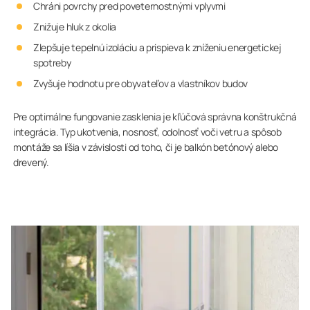
Chráni povrchy pred poveternostnými vplyvmi
Znižuje hluk z okolia
Zlepšuje tepelnú izoláciu a prispieva k zníženiu energetickej
spotreby
Zvyšuje hodnotu pre obyvateľov a vlastníkov budov
Pre optimálne fungovanie zasklenia je kľúčová správna konštrukčná
integrácia. Typ ukotvenia, nosnosť, odolnosť voči vetru a spôsob
montáže sa líšia v závislosti od toho, či je balkón betónový alebo
drevený.