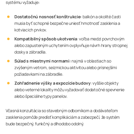
systému vyžaduje:
Dostatočnú nosnosť konštrukcie:
balkón a okolité časti
musia byť schopné bezpečne uniesť hmotnosť zasklenia a
kotviacich prvkov.
Kompatibilný spôsob ukotvenia
: voľba medzi povrchovým
alebo zapusteným uchytením ovplyvňuje návrh hrany stropnej
dosky a zábradlia.
Súlad s miestnymi normami:
najmä v oblastiach so
zvýšeným vetrom, seizmickou aktivitou alebo prísnejšími
požiadavkami na zábradlie.
Zohľadnenie výšky a expozície budovy
: vyššie objekty
alebo veterné lokality môžu vyžadovať dodatočné spevnenie
alebo špeciálne typy panelov.
Včasná konzultácia so stavebným odborníkom a dodávateľom
zasklenia pomôže predísť komplikáciám a zabezpečí, že systém
bude bezpečný, funkčný a dlhodobo odolný.