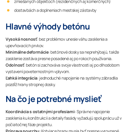
zmiešaných objektoch (rezidenčných aj komerčných)
dostavbách a doplneniach mestskej zástavby
Hlavné výhody betónu
Vysoká nosnosť
: bez problémov unesie váhu zasklenia a
upevňovacích prvkov.
Minimálne deformácie
: betónové dosky sa neprehýbajú, takže
zasklenie zostáva presne posadené aj po rokoch používania.
Odolnosť
: betón si zachováva svoje vlastnosti aj po dlhodobom
vystavení poveternostným vplyvom.
Ľahká integrácia
: jednoduché napojenie na systémy zábradlia
pozdĺž hrany stropnej dosky.
Na čo je potrebné myslieť
Koordinácia s ostatnými profesiami:
Správne napojenie
zasklenia ku konštrukcii a detaily fasády vyžadujú spoluprácu už v
počiatočnej fáze projektu.
Príprava povrchu:
Kotviace hrany musia byť presne vyrovnané,