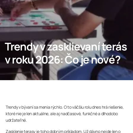
Profesionáli
Lumon Group
Trendy v zasklievaní terás
v roku 2026: Čo je nové?
Trendy v bývaní sa menia rýchlo. O to väčšiu rolu dnes hrá riešenie,
ktoré nie je len aktuálne, ale aj nadčasové, funkčné a dlhodobo
udržateľné.
Zasklenie terasy je toho dobrým príkladom. Už dávno nejde len o