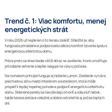
Trend č. 1: Viac komfortu, menej
energetických strát
V roku 2026 už nejde len o to terasu zaskliť. Dôležité je, aby
fungovala prirodzene a podporovala celkový komfort bývania spolu s
energetickou efektivitou domu.
Práve preto sa dnes kladie väčší dôraz na zasklenie, ktoré umožňuje
prirodzené vetranie a lepšie reaguje na výkyvy počasia.
Na rovnakom princípe funguje aj riešenie Lumon. Zasklenie vytvára
prechodovú zónu medzi interiérom a exteriérom, ktorá môže
prispieť k lepšej tepelnej pohode a podporiť energetickú efektivitu
domu. Sklenené panely sa navyše dajú otvoriť a odsunúť nabok,
takže terasa zostáva vzdušná a dobre vetrateľná aj počas teplých
dní.