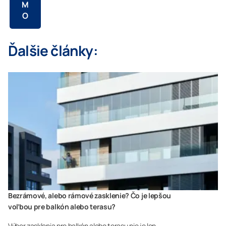
M
O
Ďalšie články:
Bezrámové, alebo rámové zasklenie? Čo je lepšou
voľbou pre balkón alebo terasu?
Výber zasklenia pre balkón alebo terasu nie je len