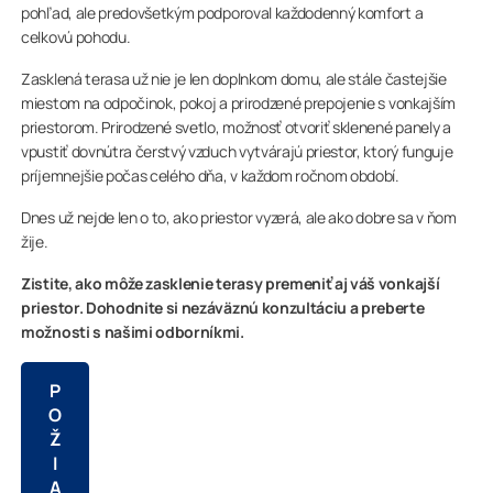
pohľad, ale predovšetkým podporoval každodenný komfort a
celkovú pohodu.
Zasklená terasa už nie je len doplnkom domu, ale stále častejšie
miestom na odpočinok, pokoj a prirodzené prepojenie s vonkajším
priestorom. Prirodzené svetlo, možnosť otvoriť sklenené panely a
vpustiť dovnútra čerstvý vzduch vytvárajú priestor, ktorý funguje
príjemnejšie počas celého dňa, v každom ročnom období.
Dnes už nejde len o to, ako priestor vyzerá, ale ako dobre sa v ňom
žije.
Zistite, ako môže zasklenie terasy premeniť aj váš vonkajší
priestor. Dohodnite si nezáväznú konzultáciu a preberte
možnosti s našimi odborníkmi.
P
O
Ž
I
A