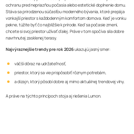
ochranu pred nepriazňou počasia alebo estetické doplnenie domu.
Stáva sa prirodzenou súčasťou moderného bývania, ktoré prepája
vonkajší priestor s každodenným komfortom domova. Keď je vonku
pekne, túžite byť čo najbližšie k prírode. Keď sa počasie zmení,
chcete si svoj priestor užívať ďalej. Práve v tom spočíva sila dobre
navrhnutej zasklenej terasy.
Najvýraznejšie trendy pre rok 2026
ukazujú jasný smer:
väčší dôraz na udržateľnosť,
priestor, ktorý sa vie prispôsobiť rôznym potrebám,
a dizajn, ktorý pôsobí dobre aj mimo aktuálnej trendovej vlny.
A práve na týchto princípoch stoja aj riešenia Lumon.