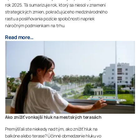
rok 2025. Tá sumarizuje rok, ktorý sa niesol v znamení
strategických zmien, pokračujúceho medzinárodného
rastu a posilňovania pozície spoločnosti napriek
náročným podmienkam na trhu.
Read more…
Ako znížiť vonkajší hluk na mestských terasách
Premýšľali ste niekedy nad tým, ako znížiť hluk na
balkóne alebo terase? Účinné obmedzenie hluku vo