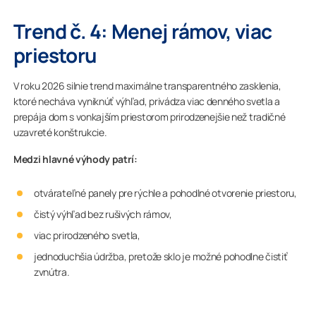
Trend č. 4: Menej rámov, viac
priestoru
V roku 2026 silnie trend maximálne transparentného zasklenia,
ktoré necháva vyniknúť výhľad, privádza viac denného svetla a
prepája dom s vonkajším priestorom prirodzenejšie než tradičné
uzavreté konštrukcie.
Medzi hlavné výhody patrí:
otvárateľné panely pre rýchle a pohodlné otvorenie priestoru,
čistý výhľad bez rušivých rámov,
viac prirodzeného svetla,
jednoduchšia údržba, pretože sklo je možné pohodlne čistiť
zvnútra.