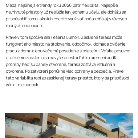
Medzi najsilnejšie trendy roku 2026 patrí flexibilita. Najlepšie
navrhnuté priestory už neslúžia len jednému účelu, ale dokážu sa
prispôsobiť tomu, ako ich chcete využívať počas dňa aj v rôznych
ročných obdobiach.
Práve v tom spočíva sila riešenia Lumon. Zasklená terasa môže
fungovať ako miesto na stolovanie, odpočinok, domáce cvičenie,
prácu z domu alebo večerné posedenie s priateľmi. Vďaka posuvno-
otočnému zaskleniu sa navyše priestor ľahko premení podľa
potreby. Keď sú panely otvorené, terasa zostáva vzdušná a
otvorená. Po zatvorení ponúkne viac ochrany a bezpečia. Práve
táto variabilita robí zo zasklenej terasy priestor, ktorý sa prispôsobí
vám – nie naopak.