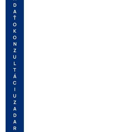
D
A
Ť
O
K
O
N
Z
U
L
T
Á
C
I
U
Z
A
D
A
R