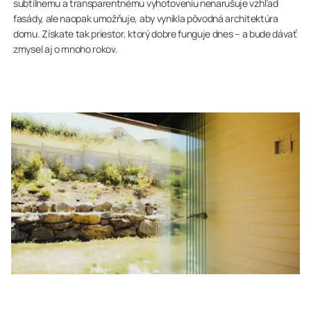
subtílnemu a transparentnému vyhotoveniu nenarušuje vzhľad
fasády, ale naopak umožňuje, aby vynikla pôvodná architektúra
domu. Získate tak priestor, ktorý dobre funguje dnes – a bude dávať
zmysel aj o mnoho rokov.