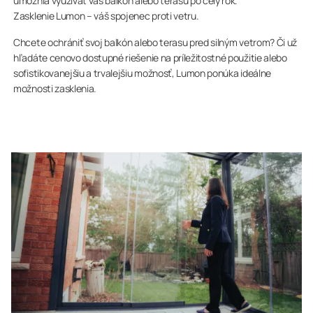
umožnia využívať váš balkón alebo terasu po celý rok.
Zasklenie Lumon – váš spojenec proti vetru.
Chcete ochrániť svoj balkón alebo terasu pred silným vetrom? Či už
hľadáte cenovo dostupné riešenie na príležitostné použitie alebo
sofistikovanejšiu a trvalejšiu možnosť, Lumon ponúka ideálne
možnosti zasklenia.