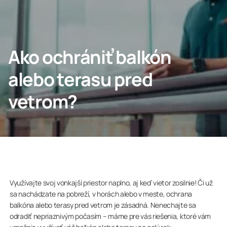
Profesionáli
Lumon Group
Ako ochrániť balkón
alebo terasu pred
vetrom?
Využívajte svoj vonkajší priestor naplno, aj keď vietor zosilnie! Či už
sa nachádzate na pobreží, v horách alebo v meste, ochrana
balkóna alebo terasy pred vetrom je zásadná. Nenechajte sa
odradiť nepriaznivým počasím – máme pre vás riešenia, ktoré vám