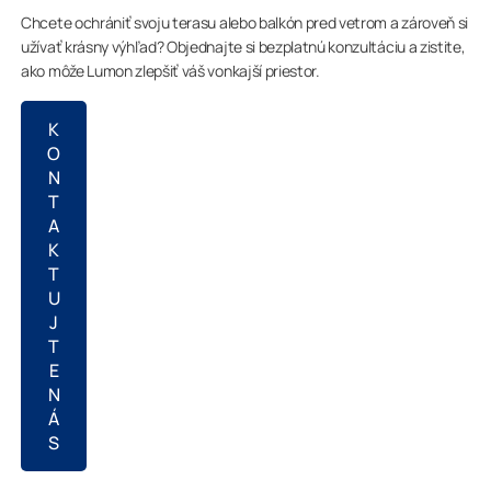
Chcete ochrániť svoju terasu alebo balkón pred vetrom a zároveň si
užívať krásny výhľad? Objednajte si bezplatnú konzultáciu a zistite,
ako môže Lumon zlepšiť váš vonkajší priestor.
K
O
N
T
A
K
T
U
J
T
E
N
Á
S