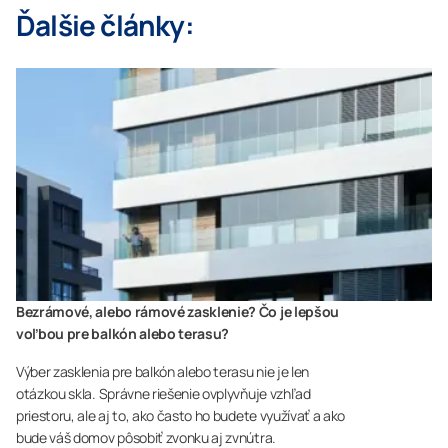
Ďalšie články:
Bezrámové, alebo rámové zasklenie? Čo je lepšou
voľbou pre balkón alebo terasu?
Výber zasklenia pre balkón alebo terasu nie je len
otázkou skla. Správne riešenie ovplyvňuje vzhľad
priestoru, ale aj to, ako často ho budete využívať a ako
bude váš domov pôsobiť zvonku aj zvnútra.