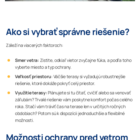
Ako si vybrať správne riešenie?
Záleží na viacerých faktoroch:
Smer vetra:
Zistite, odkiaľ vietor zvyčajne fúka, a podľa toho
vyberte miesto a typ ochrany.
Veľkosť priestoru
: Väčšie terasy si vyžadujú robustnejšie
riešenie, ktoré dokáže pokryť celý priestor.
Využitie terasy:
Plánujete si tu čítať, cvičiť alebo sa venovať
záľubám? Trvalé riešenie vám poskytne komfort počas celého
roka. Stačí vám tráviť čas na terase len v určitých ročných
obdobiach? Potom sú k dispozícii jednoduchšie a flexibilné
možnosti.
Možnosti ochrany pred vetrom