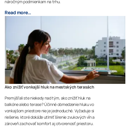
náročným podmienkam na trhu.
Read more…
Ako znížiť vonkajší hluk na mestských terasách
Premýšľali ste niekedy nad tým, ako znížiť hluk na
balkóne alebo terase? Účinné obmedzenie hluku vo
vonkajšom priestore nie je jednoduché. Vyžaduje si
riešenie, ktoré dokáže utlmiť šírenie zvukových vĺn a
zároveň zachovať komfort aj otvorenosť priestoru.