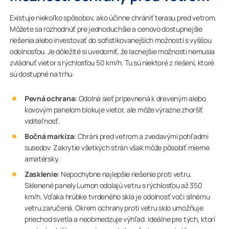
Existuje niekoľko spôsobov, ako účinne chrániť terasu pred vetrom.
Môžete sa rozhodnúť pre jednoduchšie a cenovo dostupnejšie
riešenia alebo investovať do sofistikovanejších možností s vyššou
odolnosťou. Je dôležité si uvedomiť, že lacnejšie možnosti nemusia
zvládnuť vietor s rýchlosťou 50 km/h. Tu sú niektoré z riešení, ktoré
sú dostupné na trhu:
Pevná ochrana:
Odolná sieť pripevnená k dreveným alebo
kovovým panelom blokuje vietor, ale môže výrazne zhoršiť
viditeľnosť.
Bočná markíza:
Chráni pred vetrom a zvedavými pohľadmi
susedov. Zakrytie všetkých strán však môže pôsobiť mierne
amatérsky.
Zasklenie:
Nepochybne najlepšie riešenie proti vetru.
Sklenené panely Lumon odolajú vetru s rýchlosťou až 350
km/h. Vďaka hrúbke tvrdeného skla je odolnosť voči silnému
vetru zaručená. Okrem ochrany proti vetru sklo umožňuje
priechod svetla a neobmedzuje výhľad. Ideálne pre tých, ktorí