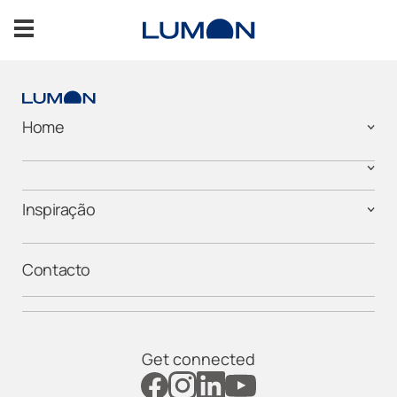
Saltar
para
o
conteúdo
Varanda
Home
Alpendres
Inspiração
Inspiração
Contacto
ENTRE EM CONTACTO CONNOSCO
Get connected
Company