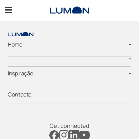
Saltar
para
o
conteúdo
Menu Item Company
Home
CONTACT US
Inspiração
Homeowners
Contacto
Professionals
Get connected