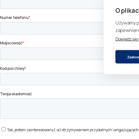
O plikac
Używamy pli
zapewnienia
Dowiedz się
Zaakcep