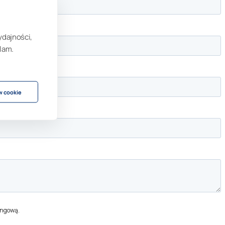
ydajności,
lam.
w cookie