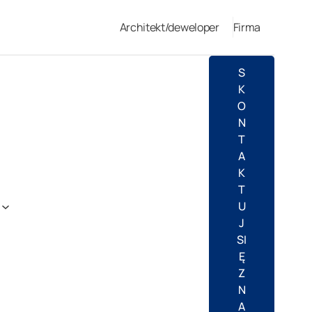
Architekt/deweloper
Firma
S
K
O
N
T
A
K
T
U
J
SI
Ę
Z
N
A