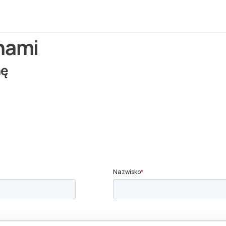
 nami
nę