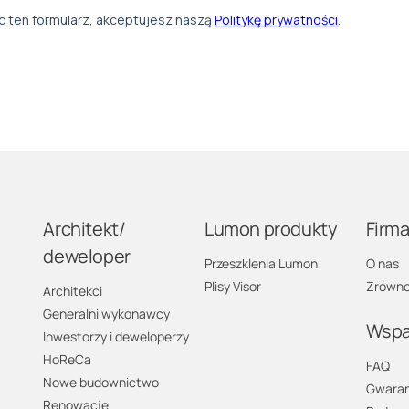
Architekt/
Lumon produkty
Firm
deweloper
Przeszklenia Lumon
O nas
Plisy Visor
Zrówno
Architekci
Generalni wykonawcy
Wspa
Inwestorzy i deweloperzy
HoReCa
FAQ
Nowe budownictwo
Gwaran
Renowacje