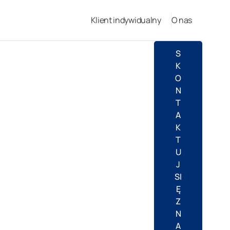
Klient indywidualny
O nas
S
K
O
N
T
A
K
T
U
J
SI
Ę
Z
N
A