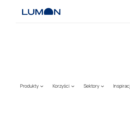
Przejdź
do
treści
Produkty
Korzyści
Sektory
Inspirac