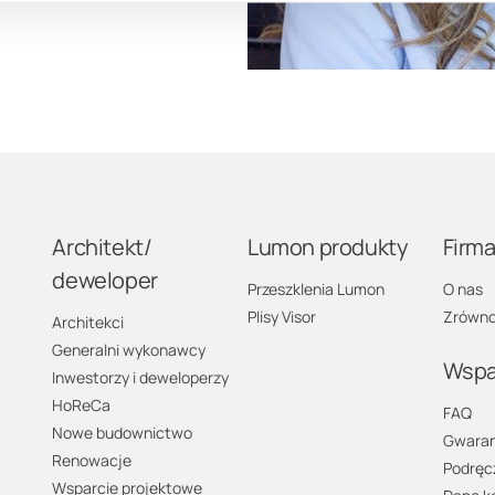
Architekt/
Lumon produkty
Firm
deweloper
Przeszklenia Lumon
O nas
Plisy Visor
Zrówno
Architekci
Generalni wykonawcy
Wspa
Inwestorzy i deweloperzy
HoReCa
FAQ
Nowe budownictwo
Gwaran
Renowacje
Podręc
Wsparcie projektowe