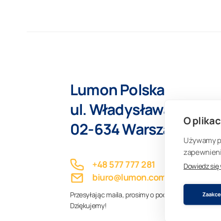
Lumon Polska
ul. Władysława Szpilm
O plikac
02-634 Warszawa
Używamy pli
zapewnienia
+48 577 777 281
Dowiedz się
biuro@lumon.com
Przesyłając maila, prosimy o podanie kodu poczto
Zaakcep
Dziękujemy!