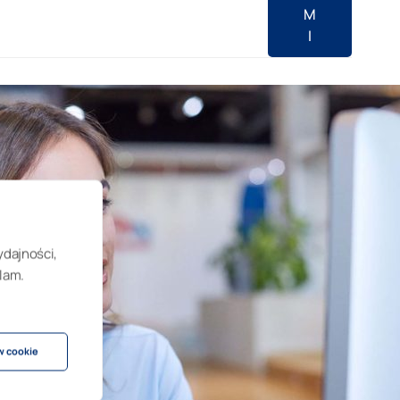
M
I
ydajności,
lam.
w cookie