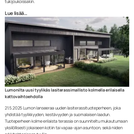
tukijoukoissakin.
Lue lisää…
Lumonilta uusi tyylikäs lasiterassimallisto kolmella erilaisella
kattovaihtoehdolla
21.5.2025 Lumon lanseeraa uuden lasiterassituoteperheen, joka
yhdistää tyylikkyyden, kestävyyden ja suomalaisen laadun.
Tuoteperheen kolme erilaista terassia on suunniteltu mukautumaan
yksilöllisesti jokaiseen kotiin tai vapaa-ajan asuntoon, sekä niiden