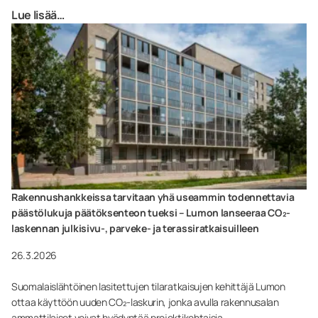
Lue lisää…
Rakennushankkeissa tarvitaan yhä useammin todennettavia
päästölukuja päätöksenteon tueksi – Lumon lanseeraa CO₂-
laskennan julkisivu-, parveke- ja terassiratkaisuilleen
26.3.2026
Suomalaislähtöinen lasitettujen tilaratkaisujen kehittäjä Lumon
ottaa käyttöön uuden CO₂-laskurin, jonka avulla rakennusalan
ammattilaiset voivat hyödyntää projektikohtaisia