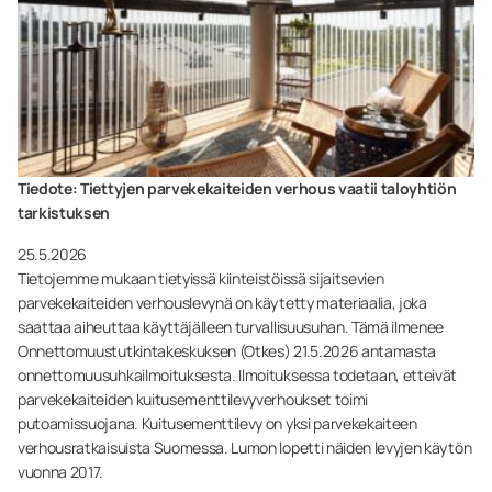
Tiedote: Tiettyjen parvekekaiteiden verhous vaatii taloyhtiön
tarkistuksen
25.5.2026
Tietojemme mukaan tietyissä kiinteistöissä sijaitsevien
parvekekaiteiden verhouslevynä on käytetty materiaalia, joka
saattaa aiheuttaa käyttäjälleen turvallisuusuhan. Tämä ilmenee
Onnettomuustutkintakeskuksen (Otkes) 21.5.2026 antamasta
onnettomuusuhkailmoituksesta. Ilmoituksessa todetaan, etteivät
parvekekaiteiden kuitusementtilevyverhoukset toimi
putoamissuojana. Kuitusementtilevy on yksi parvekekaiteen
verhousratkaisuista Suomessa. Lumon lopetti näiden levyjen käytön
vuonna 2017.