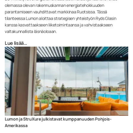
olemassa olevan rakennuskannan energiatehokkuuden
parantamiseen vauhdittavat markkinaa Ruotsissa. Tässä
tilanteessa Lumon aloittaa strategisen yhteistyön Ryds Glasin
kanssa kasvattaakseen liiketoimintaansa ja vahvistaakseen
valtakunnallista läsnäoloaan.
Lue lisää…
Lumon ja StruXure julkistavat kumppanuuden Pohjois-
Amerikassa