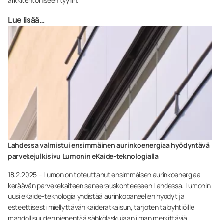
arkkitehtoniseen tyyliin.
Lue lisää…
Lahdessa valmistui ensimmäinen aurinkoenergiaa hyödyntävä
parvekejulkisivu Lumonin eKaide-teknologialla
18.2.2025 – Lumon on toteuttanut ensimmäisen aurinkoenergiaa
keräävän parvekekaiteen saneerauskohteeseen Lahdessa. Lumonin
uusi eKaide-teknologia yhdistää aurinkopaneelien hyödyt ja
esteettisesti miellyttävän kaideratkaisun, tarjoten taloyhtiöille
mahdollisuuden pienentää sähkölaskujaan ilman merkittäviä