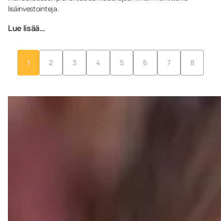
lisäinvestointeja.
Lue lisää…
1
2
3
4
5
6
7
8