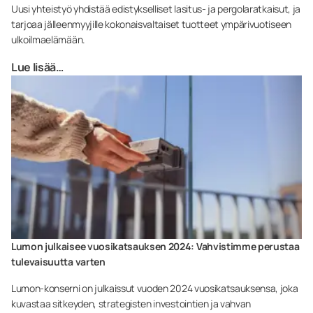
Uusi yhteistyö yhdistää edistykselliset lasitus- ja pergolaratkaisut, ja
tarjoaa jälleenmyyjille kokonaisvaltaiset tuotteet ympärivuotiseen
ulkoilmaelämään.
Lue lisää…
Lumon julkaisee vuosikatsauksen 2024: Vahvistimme perustaa
tulevaisuutta varten
Lumon-konserni on julkaissut vuoden 2024 vuosikatsauksensa, joka
kuvastaa sitkeyden, strategisten investointien ja vahvan