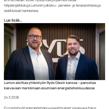
hiilijalanjälkilukuja Lumonin julkisivu-, parveke- ja terassiratkaisuja
sisältävissä hankkeissa.
Lue lisää…
Lumon aloittaa yhteistyön Ryds Glasin kanssa – panostaa
kasvavaan markkinaan asumisen energiatehokkuudessa
24.3.2026
EU:n kiristyvät energiatehokkuusvaatimukset ja kasvava fokus