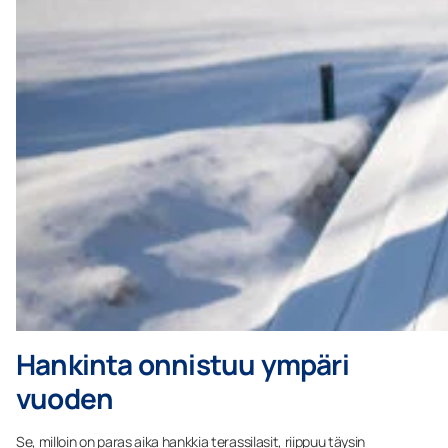
Hankinta onnistuu ympäri
vuoden
Se, milloin on paras aika hankkia terassilasit, riippuu täysin