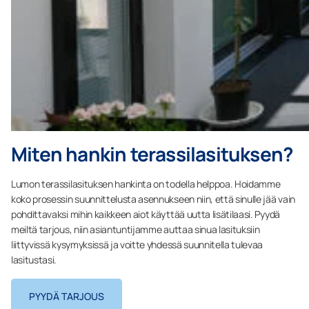
Miten hankin terassilasituksen?
Lumon terassilasituksen hankinta on todella helppoa. Hoidamme
koko prosessin suunnittelusta asennukseen niin, että sinulle jää vain
pohdittavaksi mihin kaikkeen aiot käyttää uutta lisätilaasi. Pyydä
meiltä tarjous, niin asiantuntijamme auttaa sinua lasituksiin
liittyvissä kysymyksissä ja voitte yhdessä suunnitella tulevaa
lasitustasi.
PYYDÄ TARJOUS