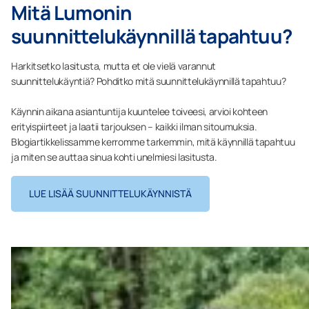
Mitä Lumonin
suunnittelukäynnillä tapahtuu?
Harkitsetko lasitusta, mutta et ole vielä varannut
suunnittelukäyntiä? Pohditko mitä suunnittelukäynnillä tapahtuu?
Käynnin aikana asiantuntija kuuntelee toiveesi, arvioi kohteen
erityispiirteet ja laatii tarjouksen – kaikki ilman sitoumuksia.
Blogiartikkelissamme kerromme tarkemmin, mitä käynnillä tapahtuu
ja miten se auttaa sinua kohti unelmiesi lasitusta.
LUE LISÄÄ SUUNNITTELUKÄYNNISTÄ