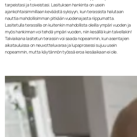
tarpeistasi ja toiveistasi. Lasituksen hankinta on usein
ajankohtaisimmillaan keväästä syksyyn, kun terassista halutaan
nauttia mahdollisimman pitkään vuodenajasta riippumatta.
Lasitetulla terassilla on kuitenkin mahdollista oleilla ympäri vuoden ja
myös hankinnan voi tehdä ympäri vuoden, niin kesällä kuin talvellakin!
Talviaikana lasitetun terassin voi saada nopeammin, kun asentajien
aikatauluissa on neuvotteluvaraa ja lupaprosessi sujuu usein
nopeammin, mutta käytännön työssä eroa kesäaikaan ei ole.