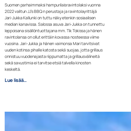
Suomen parhaimmaksi hampurilaisravintolaksi vuonna
2022 valitun JJ’s BBQ:n perustaja ja ravintolayrittäjä
Jari-Jukka Kallunki on tuttu näky etenkin sosiaalisen
median kanavissa. Salossa asuva Jari-Jukka on tunnettu
leppoisana sisällöntuottajana mm. Tik Tokissa ja hänen
ravintolansa on ollut erittäin kovassa nosteessa viime
vuosina. Jari-Jukka ja hänen vaimonsa Mari tarvitsivat
uuden kotinsa pihalle katosta sekä suojaa, jotta grillaus
onnistuu vuodenajasta riippumatta ja grillausvälineitä
sekä savustimia ei tarvitse etsiä talvella kinosten
keskeltä.
Lue lisää…