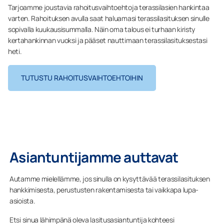
Tarjoamme joustavia rahoitusvaihtoehtoja terassilasien hankintaa
varten. Rahoituksen avulla saat haluamasi terassilasituksen sinulle
sopivalla kuukausisummalla. Näin oma talous ei turhaan kiristy
kertahankinnan vuoksi ja pääset nauttimaan terassilasituksestasi
heti.
TUTUSTU RAHOITUSVAIHTOEHTOIHIN
Asiantuntijamme auttavat
Autamme mielellämme, jos sinulla on kysyttävää terassilasituksen
hankkimisesta, perustusten rakentamisesta tai vaikkapa lupa-
asioista.
Etsi sinua lähimpänä oleva lasitusasiantuntija kohteesi