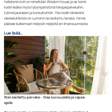
Hellstenin koti on nimeltään Wisdom House ja se toimii
kodin lisäksi myös työympäristönä terapiapalveluihin,
työnohjaukseen ja konsultointiin. Yksi kodin tärkeistä
oleskelutiloista on Lumonin iso lasitettu terassi, minne
pääsee kulkemaan helposti neljästä eri ilmansuunnasta.
Lue lisää…
Iltan lasitettu parveke – tilaa luovuudelle ja vapaa-
ajalle