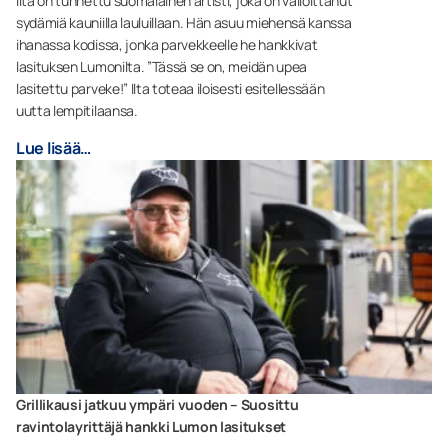
Ilta on tunnettu suomalainen artisti, joka on valloittanut
sydämiä kauniilla lauluillaan. Hän asuu miehensä kanssa
ihanassa kodissa, jonka parvekkeelle he hankkivat
lasituksen Lumonilta. ”Tässä se on, meidän upea
lasitettu parveke!” Ilta toteaa iloisesti esitellessään
uutta lempitilaansa.
Lue lisää…
Grillikausi jatkuu ympäri vuoden – Suosittu
ravintolayrittäjä hankki Lumon lasitukset