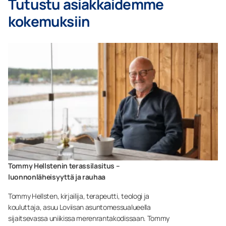
Tutustu asiakkaidemme
kokemuksiin
Tommy Hellstenin terassilasitus –
luonnonläheisyyttä ja rauhaa
Tommy Hellsten, kirjailija, terapeutti, teologi ja
kouluttaja, asuu Loviisan asuntomessualueella
sijaitsevassa uniikissa merenrantakodissaan. Tommy