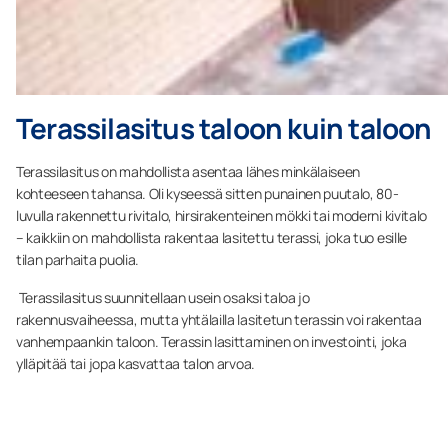
Terassilasitus taloon kuin taloon
Terassilasitus on mahdollista asentaa lähes minkälaiseen
kohteeseen tahansa. Oli kyseessä sitten punainen puutalo, 80-
luvulla rakennettu rivitalo, hirsirakenteinen mökki tai moderni kivitalo
– kaikkiin on mahdollista rakentaa lasitettu terassi, joka tuo esille
tilan parhaita puolia.
Terassilasitus suunnitellaan usein osaksi taloa jo
rakennusvaiheessa, mutta yhtälailla lasitetun terassin voi rakentaa
vanhempaankin taloon. Terassin lasittaminen on investointi, joka
ylläpitää tai jopa kasvattaa talon arvoa.