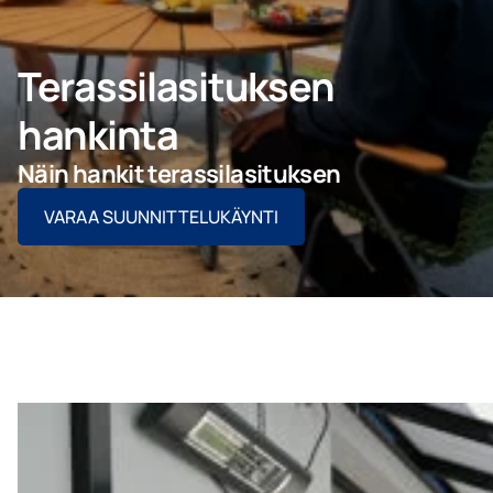
Ota yhteyttä
Terassilasituksen
PYYDÄ TARJOUS
hankinta
Näin hankit terassilasituksen
VARAA SUUNNITTELUKÄYNTI
Ammattilaisille
Yritys